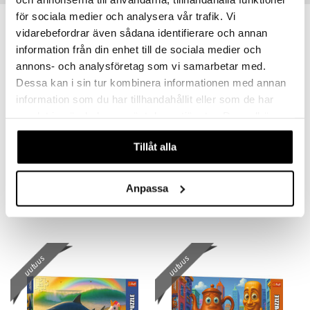
för sociala medier och analysera vår trafik. Vi
uutuus
uutuus
vidarebefordrar även sådana identifierare och annan
information från din enhet till de sociala medier och
annons- och analysföretag som vi samarbetar med.
Dessa kan i sin tur kombinera informationen med annan
information som du har tillhandahållit eller som de har
samlat in när du har använt deras tjänster. Du godkänner
våra cookies vid fortsatt användande av vår webbplats.
Tillåt alla
Palapeli 200 palaa Brainrot Ballerina Cappuccina
Palapeli 200 palaa Brainrot Chimpanzini Bananini
TREFL
TREFL
Anpassa
9,90
9,90
€
€
uutuus
uutuus