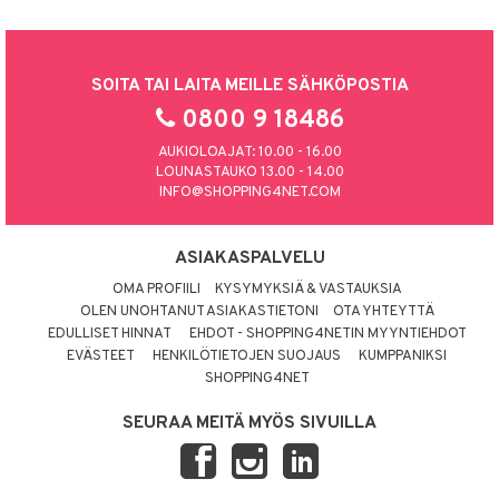
SOITA TAI LAITA MEILLE SÄHKÖPOSTIA
0800 9 18486
AUKIOLOAJAT: 10.00 - 16.00
LOUNASTAUKO 13.00 - 14.00
INFO@SHOPPING4NET.COM
ASIAKASPALVELU
OMA PROFIILI
KYSYMYKSIÄ & VASTAUKSIA
OLEN UNOHTANUT ASIAKASTIETONI
OTA YHTEYTTÄ
EDULLISET HINNAT
EHDOT - SHOPPING4NETIN MYYNTIEHDOT
EVÄSTEET
HENKILÖTIETOJEN SUOJAUS
KUMPPANIKSI
SHOPPING4NET
SEURAA MEITÄ MYÖS SIVUILLA