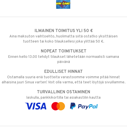
ILMAINEN TOIMITUS YLI 50 €
Aina maksuton vaihtoehto, huolimatta siitä ostatko yksittäisen
tuotteen tai koko tilauksellesi joka ylittää 50 €.
NOPEAT TOIMITUKSET
Ennen kello 13.00 tehdyt tilaukset lähetetään normaalisti samana
päivänä
EDULLISET HINNAT
Ostamalla suuria eriä tuotteita varastoomme voimme pitää hinnat
alhaisina juuri Sinua varten! Voit olla varma, että teet löytöjä sivuillamme.
TURVALLINEN OSTAMINEN
laskulla, pankkikortilla tai asiakastilin kautta