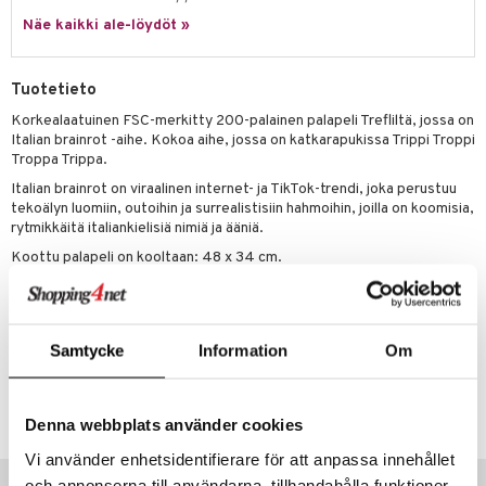
Näe kaikki ale-löydöt »
umi
le
Tuotetieto
 Patrol
Korkealaatuinen FSC-merkitty 200-palainen palapeli Trefliltä, jossa on
Italian brainrot -aihe. Kokoa aihe, jossa on katkarapukissa Trippi Troppi
pi Pitkätossu
Troppa Trippa.
sa Possu
Italian brainrot on viraalinen internet- ja TikTok-trendi, joka perustuu
tekoälyn luomiin, outoihin ja surrealistisiin hahmoihin, joilla on koomisia,
 MASKS
rytmikkäitä italiankielisiä nimiä ja ääniä.
kemon
Koottu palapeli on kooltaan: 48 x 34 cm.
Muuta
ållan
7 vuotta+
er Mario
Samtycke
Information
Om
ru & Pesonen
Tuotenumero
TTF39-1-XX
Denna webbplats använder cookies
Vi använder enhetsidentifierare för att anpassa innehållet
Vinkkejä sinulle
och annonserna till användarna, tillhandahålla funktioner