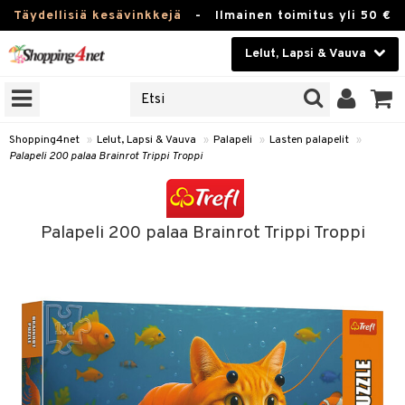
Täydellisiä kesävinkkejä
-
Ilmainen toimitus yli 50 €
Lelut, Lapsi & Vauva
ERKKEJÄ
Kauneudenhoito
JAT
UOTTEITA
Piilolinssit
Shopping4net
»
Lelut, Lapsi & Vauva
»
Palapeli
»
Lasten palapelit
»
Palapeli 200 palaa Brainrot Trippi Troppi
Luontaistuotteet
u
Apteekki
lumateriaalit
Palapeli 200 palaa Brainrot Trippi Troppi
atteet
lusetti
lukirjat
Fitness
pi
kirjat
t
Koti & Sisustus
gingsit
ut
rvikkeet
rjat
atteet & Sukat
lelut
Lelut, Lapsi & Vauva
luvaha
pelit
vot
Tuotemerkkejä
oradat
ja maalaa
et
t
alaa
Kampanjat
ot
 Real
otteet
it
lentereita
alaa