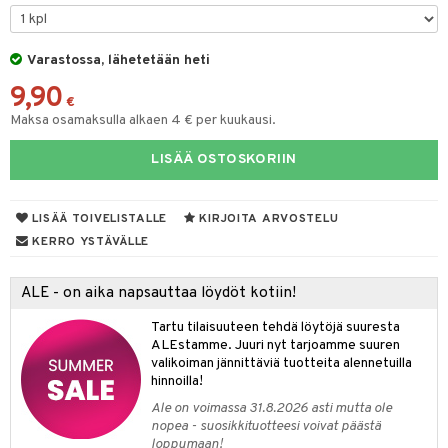
na/Äiti
O Minecraft
entarvikkeita
gformers
blarna
taleikit
kut
elut
kaus & imetys
us
GO Ninjago
ens Barn
Varastossa, lähetetään heti
ikat
tman
oleikit
eenvarjot
neuvot
istelu
nen
9,90
GO Speed Champions
ållan
kalut
libompa
opelit
iviteettilelut
mput
€
lalaput
keet
Maksa osamaksulla alkaen 4 € per kuukausi.
GO Spidey
ffi Love
ney
elyvaunut
ten Huonekalut
ten aterimet
inkolasit
ta
LISÄÄ OSTOSKORIIN
O Super Heroes
mintahahmot
ney Prinsessat
ettävät lelut
tot
ka- & Säilytyslaatikot
ut ja lakit
ysitterit
isuus
ic
eli
lytys
tipullot & Tarvikkeet
starvikkeita
uviltti
LISÄÄ TOIVELISTALLE
KIRJOITA ARVOSTELU
zen
gyn vaatteet
ipullot & Tarvikkeet
ut
iilit
KERRO YSTÄVÄLLE
mähäkkimies
ut
ulelut & helistimet
ALE - on aika napsauttaa löydöt kotiin!
ry Potter
apussit
uvajumppa
Tartu tilaisuuteen tehdä löytöjä suuresta
lo Kitty
ALEstamme. Juuri nyt tarjoamme suuren
valikoiman jännittäviä tuotteita alennetuilla
.L.
hinnoilla!
mmi Lehmä
Ale on voimassa 31.8.2026 asti mutta ole
nopea - suosikkituotteesi voivat päästä
le
loppumaan!