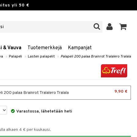
itus yli 50 €
si & Vauva
Tuotemerkkejä
Kampanjat
va
»
Palapeli
»
Lasten palapelit
»
Palapeli 200 palaa Brainrot Tralalero Tralala
9,90 €
i 200 palaa Brainrot Tralalero Tralala
Varastossa, lähetetään heti
la alkaen 4 € per kuukausi.