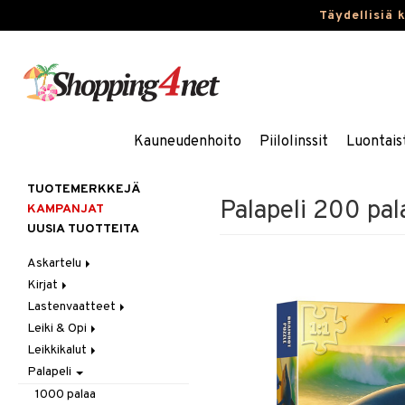
Täydellisiä 
Kauneudenhoito
Piilolinssit
Luontais
TUOTEMERKKEJÄ
Palapeli 200 pala
KAMPANJAT
UUSIA TUOTTEITA
Askartelu
Kirjat
Askartelumateriaalit
Lastenvaatteet
Askartelusetti
Askartelukirjat
Leiki & Opi
Helmet
Maalauskirjat
Alaosat
Leikkikalut
Koulutarvikkeet
Päiväkirjat
Alusvaatteet & Sukat
Opetuslelut
Leggingsit
Palapeli
Muovailuvaha
Kengät
Oppimispelit
Ajoneuvot
Piirrä ja maalaa
Mekot
Soittimet
Eläimet
Autoradat
1000 palaa