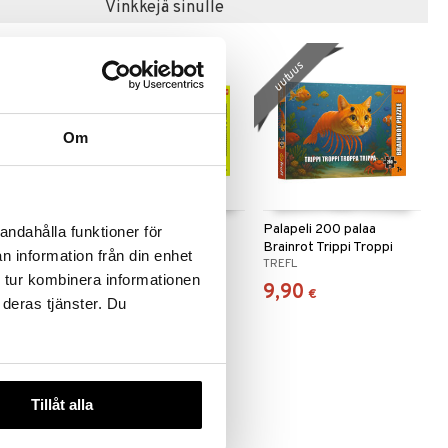
Vinkkejä sinulle
uutuus
uutuus
Om
palaa
Palapeli 200 palaa
Palapeli 200 palaa
andahålla funktioner för
rina
Brainrot Chimpanzini
Brainrot Trippi Troppi
n information från din enhet
TREFL
TREFL
Bananini
 tur kombinera informationen
9,90
9,90
€
€
 deras tjänster. Du
Tillåt alla