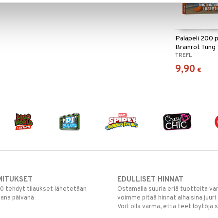
Palapeli 200 
Brainrot Tung
TREFL
9,90
€
MITUKSET
EDULLISET HINNAT
00 tehdyt tilaukset lähetetään
Ostamalla suuria eriä tuotteita 
mana päivänä
voimme pitää hinnat alhaisina juuri
Voit olla varma, että teet löytöjä 