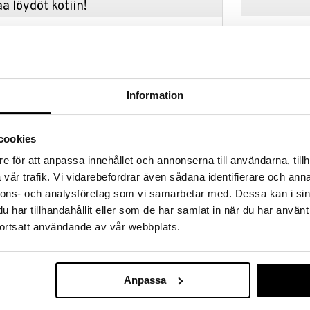
a löydöt kotiin!
isuuteen tehdä löytöjä suuresta ALEstamme. Juuri
mme suuren valikoiman jännittäviä tuotteita
uutuus
a hinnoilla!
massa 31.8.2026 asti mutta ole nopea -
otteesi voivat päästä loppumaan!
Information
i ale-löydöt »
cookies
Palapeli 200 
e för att anpassa innehållet och annonserna till användarna, tillh
alainen palapeli Trefliltä, jossa on Italian brainrot
Brainrot Balle
vår trafik. Vi vidarebefordrar även sådana identifierare och anna
eissa oleva hai, Tralalero Tralala, jota pidetään
TREFL
Cappuccina
nnons- och analysföretag som vi samarbetar med. Dessa kan i sin
9,90
€
- ja TikTok-trendi, joka perustuu tekoälyn luomiin,
har tillhandahållit eller som de har samlat in när du har använt
, joilla on koomisia, rytmisiä italiankielisiä nimiä ja
ortsatt användande av vår webbplats.
m.
uutuus
Anpassa