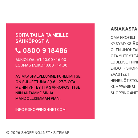
ASIAKASPA
SOITA TAI LAITA MEILLE
OMA PROFIILI
SÄHKÖPOSTIA
KYSYMYKSIÄ &
0800 9 18486
OLEN UNOHTAN
OTA YHTEYTT
AUKIOLOAJAT: 10.00 - 16.00
EDULLISET HI
LOUNASTAUKO 13.00 - 14.00
EHDOT - SHOP
EVÄSTEET
ASIAKASPALVELUMME PUHELIMITSE
HENKILÖTIETO
ON SULJETTUNA 29.6.–27.7. OTA
KUMPPANIKSI
MEIHIN YHTEYTTÄ SÄHKÖPOSTITSE
NIIN AUTAMME SINUA
SHOPPING4NE
MAHDOLLISIMMAN PIAN.
INFO@SHOPPING4NET.COM
© 2026 SHOPPING4NET
•
SITEMAP