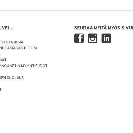
LVELU
SEURAA MEITÄ MYÖS SIVU
 VASTAUKSIA
UT ASIAKASTIETONI
Ä
NNAT
PING4NETIN MYYNTIEHDOT
JEN SUOJAUS
T