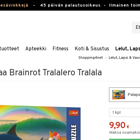
kesävinkkejä
-
45 päivän palautusoikeus -
Ilmainen toim
tuotteet
Apteekki
Fitness
Koti & Sisustus
Lelut, Lap
Shopping4net
»
Lelut, Lapsi & Vau
a Brainrot Tralalero Tralala
Palapel
9,90
€
Maksa osamaksul