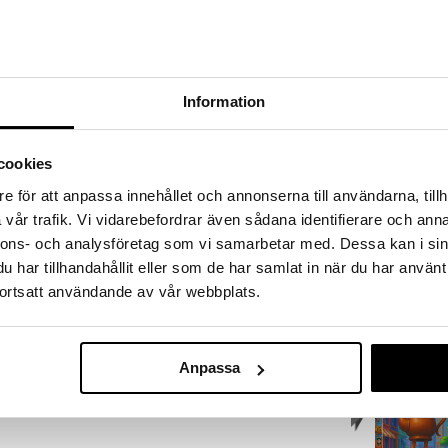
a löydöt kotiin!
isuuteen tehdä löytöjä suuresta ALEstamme. Juuri
mme suuren valikoiman jännittäviä tuotteita
uutuus
a hinnoilla!
Information
massa 31.8.2026 asti mutta ole nopea -
otteesi voivat päästä loppumaan!
i ale-löydöt »
cookies
e för att anpassa innehållet och annonserna till användarna, tillh
vår trafik. Vi vidarebefordrar även sådana identifierare och anna
Palapeli 200 
alainen palapeli Trefliltä, jossa on Italian brainrot
nnons- och analysföretag som vi samarbetar med. Dessa kan i sin
Brainrot Balle
anista Chimpanzini Bananini.
TREFL
Cappuccina
har tillhandahållit eller som de har samlat in när du har använt
rnet- ja TikTok-trendi, joka perustuu tekoälyn luomiin,
9,90
ortsatt användande av vår webbplats.
€
, joilla on koomisia, rytmikkäitä italiankielisiä nimiä ja
m.
uutuus
Anpassa