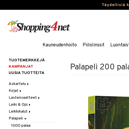
Täydellisiä 
Kauneudenhoito
Piilolinssit
Luontais
TUOTEMERKKEJÄ
Palapeli 200 pal
KAMPANJAT
UUSIA TUOTTEITA
Askartelu
Kirjat
Askartelumateriaalit
Lastenvaatteet
Askartelusetti
Askartelukirjat
Leiki & Opi
Helmet
Maalauskirjat
Alaosat
Leikkikalut
Koulutarvikkeet
Päiväkirjat
Alusvaatteet & Sukat
Opetuslelut
Leggingsit
Palapeli
Muovailuvaha
Kengät
Oppimispelit
Ajoneuvot
Piirrä ja maalaa
Mekot
Soittimet
Eläimet
Autoradat
1000 palaa