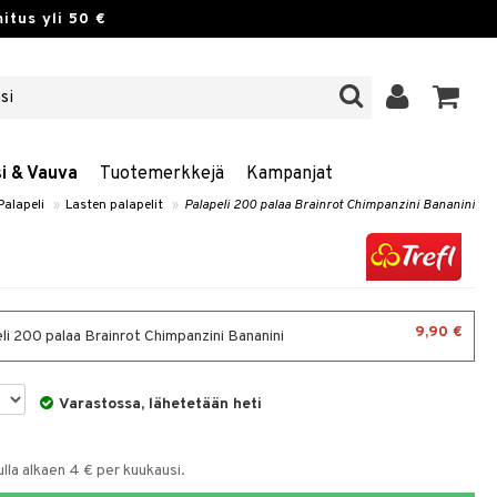
itus yli 50 €
si & Vauva
Tuotemerkkejä
Kampanjat
Palapeli
»
Lasten palapelit
»
Palapeli 200 palaa Brainrot Chimpanzini Bananini
9,90 €
li 200 palaa Brainrot Chimpanzini Bananini
Varastossa, lähetetään heti
la alkaen 4 € per kuukausi.