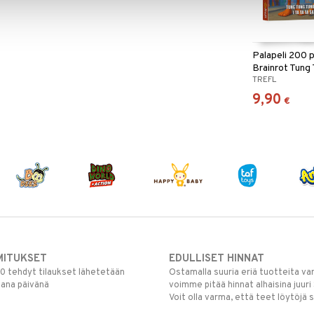
Palapeli 200 
Brainrot Tung
TREFL
9,90
€
MITUKSET
EDULLISET HINNAT
00 tehdyt tilaukset lähetetään
Ostamalla suuria eriä tuotteita 
mana päivänä
voimme pitää hinnat alhaisina juuri
Voit olla varma, että teet löytöjä 