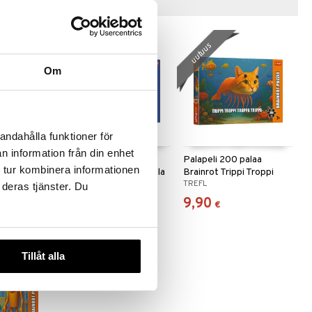
Vinkkejä sinulle
uutuus
uutuus
Om
andahålla funktioner för
n information från din enhet
palaa
Palapeli 200 palaa
Palapeli 200 palaa
 tur kombinera informationen
rina
Brainrot Tralalero Tralala
Brainrot Trippi Troppi
TREFL
TREFL
 deras tjänster. Du
9,90
9,90
€
€
Tillåt alla