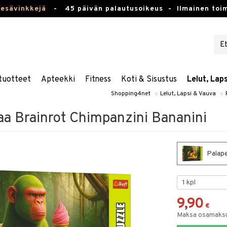
kesävinkkejä
-
45 päivän palautusoikeus -
Ilmainen toim
tuotteet
Apteekki
Fitness
Koti & Sisustus
Lelut, Lap
Shopping4net
»
Lelut, Lapsi & Vauva
»
aa Brainrot Chimpanzini Bananini
Palape
9,90
€
Maksa osamaksul