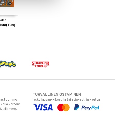
palaa
 Tung Tung
TURVALLINEN OSTAMINEN
varastoomme
laskulla, pankkikortilla tai asiakastilin kautta
 Sinua varten!
sivuillamme.