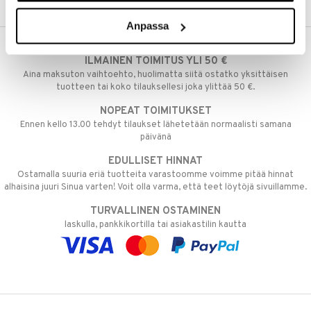
umi
Anpassa
le
ILMAINEN TOIMITUS YLI 50 €
 Patrol
Aina maksuton vaihtoehto, huolimatta siitä ostatko yksittäisen
tuotteen tai koko tilauksellesi joka ylittää 50 €.
pi Pitkätossu
NOPEAT TOIMITUKSET
sa Possu
Ennen kello 13.00 tehdyt tilaukset lähetetään normaalisti samana
 MASKS
päivänä
EDULLISET HINNAT
kemon
Ostamalla suuria eriä tuotteita varastoomme voimme pitää hinnat
ållan
alhaisina juuri Sinua varten! Voit olla varma, että teet löytöjä sivuillamme.
er Mario
TURVALLINEN OSTAMINEN
laskulla, pankkikortilla tai asiakastilin kautta
ru & Pesonen