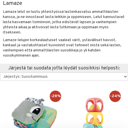
Lamaze
at
hmot
palakit & Aurinkohatut
sut & UV-vaatteet
evoset & Keinueläimet
0 palaa
lit
aukut
spalvelu
Lamaze lelut on luotu yhteistyössä lastenkasvatus ammattilaisten
okunta
tlest Pet Shop
aatteet
lut
peli
lit
di
kanssa, ja ne innostavat lasta leikkiin ja oppimiseen. Lelut kannustavat
ksiä & vastauksia
lasta kasvamaan toiminnoin, jotka edistävät lapsen ja vanhempien
isi
tila
nhoito
t
palapelit
yhteistä aikaa ja aktivoivat lasta tutkimaan ja oppimaan myös
tuotetta
itsekseen.
ajoneuvot
leich - Muinaisajan
pyhuone
parit ja colleget
anicals
miaiset
otia
ien oheistarvikkeet
kit ja käsipyyhkeet
Lamaze-lelujen korkealaatuiset vaaleat värit, ystävälliset kasvot,
 verkkokaupasta
kankaat ja vastakohtaiset kuvioinnit ovat tehneet niistä sekä lasten,
leich-Hevoset
hkeet
aidat
tnite
vikkeet
ttiö & keittiötarvikkeet
aunutarvikkeita
vanhempien että ammattilaisten suosikkeja jo yli kahden
leich-Wild Life
vuosikymmenen ajan.
it & Tarvikkeet
GO Bluey
vous
y Born
oti
le
 Zhu Pets
O City
bie
ndby
ossa
elut
na/Äiti
Järjestä tai suodata jotta löydät suosikkisi helposti:
O Classic
comelon
dby Tukholma
kut
kaus & imetys
bil
us
O Creator
ney Prinsessat
umi
eenvarjot
istelu
ut
nen
GO Disney
by's Dollhouse
-28%
-24%
pi Laiva
mput
o
lalaput
ohjattavat
keet
O Disney Princess
py Friends
pi Pitkätossu Huvikumpu
ten Huonekalut
badabado
ten aterimet
inkolasit
a & Palikat
ta
GO DUPLO
.L.
tot
ki
ka- & Säilytyslaatikot
ut ja lakit
O Builder
ysitterit
tuja hahmoja
isuus
O Friends
gtoys
lytys
tipullot & Tarvikkeet
starvikkeita
omag
uviltti
ot
kit