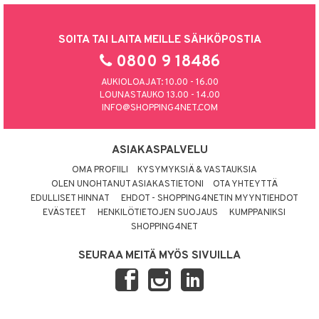
SOITA TAI LAITA MEILLE SÄHKÖPOSTIA
0800 9 18486
AUKIOLOAJAT: 10.00 - 16.00
LOUNASTAUKO 13.00 - 14.00
INFO@SHOPPING4NET.COM
ASIAKASPALVELU
OMA PROFIILI
KYSYMYKSIÄ & VASTAUKSIA
OLEN UNOHTANUT ASIAKASTIETONI
OTA YHTEYTTÄ
EDULLISET HINNAT
EHDOT - SHOPPING4NETIN MYYNTIEHDOT
EVÄSTEET
HENKILÖTIETOJEN SUOJAUS
KUMPPANIKSI
SHOPPING4NET
SEURAA MEITÄ MYÖS SIVUILLA