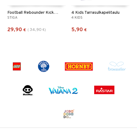
Football Rebounder Kicker 100 Musta/Oranssi
4 Kids Tarrasulkapelitaulu
STIGA
4 KIDS
29,90
5,90
34,90
€
(
€
)
€