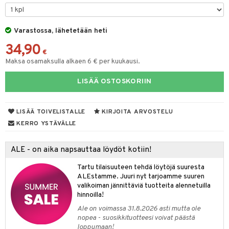
O Minecraft
entarvikkeita
gformers
blarna
taleikit
GO Ninjago
ens Barn
Varastossa, lähetetään heti
ikat
tman
oleikit
34,90
GO Speed Champions
ållan
kalut
libompa
opelit
€
Maksa osamaksulla alkaen 6 € per kuukausi.
GO Spidey
ffi Love
ney
elut
LISÄÄ OSTOSKORIIN
O Super Heroes
mintahahmot
ney Prinsessat
neuvot
ic
eli
iviteettilelut
alaa
LISÄÄ TOIVELISTALLE
KIRJOITA ARVOSTELU
zen
elyvaunut
Lapsi
alaa
elit
KERRO YSTÄVÄLLE
mähäkkimies
ettävät lelut
0 palaa
lit
aukut
spalvelu
ALE - on aika napsauttaa löydöt kotiin!
ry Potter
peli
lit
di
ksiä & vastauksia
Tartu tilaisuuteen tehdä löytöjä suuresta
lo Kitty
ALEstamme. Juuri nyt tarjoamme suuren
nhoito
palapelit
tuotetta
valikoiman jännittäviä tuotteita alennetuilla
.L.
pyhuone
miaiset
hinnoilla!
ien oheistarvikkeet
kit ja käsipyyhkeet
 verkkokaupasta
mmi Lehmä
Ale on voimassa 31.8.2026 asti mutta ole
hkeet
vikkeet
aunutarvikkeita
nopea - suosikkituotteesi voivat päästä
le
loppumaan!