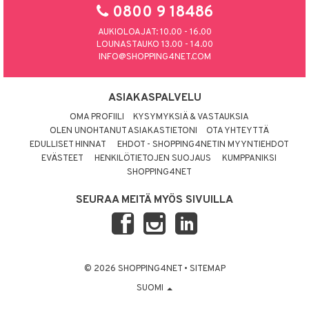
0800 9 18486
AUKIOLOAJAT: 10.00 - 16.00
LOUNASTAUKO 13.00 - 14.00
INFO@SHOPPING4NET.COM
ASIAKASPALVELU
OMA PROFIILI
KYSYMYKSIÄ & VASTAUKSIA
OLEN UNOHTANUT ASIAKASTIETONI
OTA YHTEYTTÄ
EDULLISET HINNAT
EHDOT - SHOPPING4NETIN MYYNTIEHDOT
EVÄSTEET
HENKILÖTIETOJEN SUOJAUS
KUMPPANIKSI
SHOPPING4NET
SEURAA MEITÄ MYÖS SIVUILLA
© 2026 SHOPPING4NET
•
SITEMAP
SUOMI