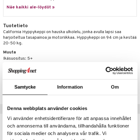
it & Tarvikkeet
le
Näe kaikki ale-löydöt »
umi
ossa
na/Äiti
le
kut
kaus & imetys
us
Tuotetieto
 Patrol
California Hyppykeppi on hauska ulkolelu, jonka avulla lapsi saa
eenvarjot
istelu
nen
harjoiteltua tasapainoa ja motoriikkaa. Hyppykeppi on 94 cm ja kestää
pi Pitkätossu
20-50 kg.
mput
lalaput
keet
sa Possu
Muuta
ten Huonekalut
ten aterimet
inkolasit
ta
Ikäsuositus: 5+
 MASKS
tot
ka- & Säilytyslaatikot
ut ja lakit
ysitterit
isuus
kemon
lytys
tipullot & Tarvikkeet
starvikkeita
uviltti
Tuotenumero
ållan
Samtycke
Information
Om
gyn vaatteet
ipullot & Tarvikkeet
ut
iilit
TVL03-1-XX
er Mario
ut
ulelut & helistimet
ru & Pesonen
Denna webbplats använder cookies
Suositut tuotteet
apussit
uvajumppa
Vi använder enhetsidentifierare för att anpassa innehållet
uutuus
uutuus
och annonserna till användarna, tillhandahålla funktioner
för sociala medier och analysera vår trafik. Vi