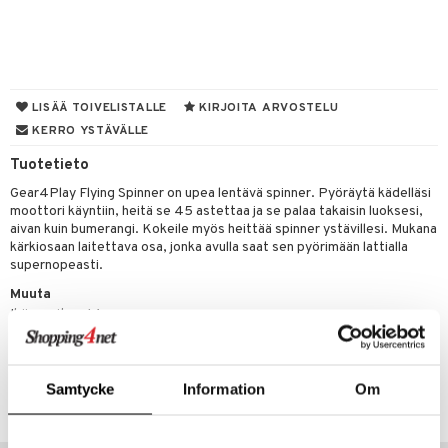
O Minecraft
entarvikkeita
gformers
blarna
taleikit
GO Ninjago
ens Barn
ikat
tman
oleikit
GO Speed Champions
ållan
kalut
libompa
opelit
LISÄÄ TOIVELISTALLE
KIRJOITA ARVOSTELU
GO Spidey
ffi Love
KERRO YSTÄVÄLLE
ney
elut
O Super Heroes
mintahahmot
Tuotetieto
ney Prinsessat
neuvot
Gear4Play Flying Spinner on upea lentävä spinner. Pyöräytä kädelläsi
ic
eli
iviteettilelut
alaa
moottori käyntiin, heitä se 45 astettaa ja se palaa takaisin luoksesi,
aivan kuin bumerangi. Kokeile myös heittää spinner ystävillesi. Mukana
zen
elyvaunut
Lapsi
alaa
elit
kärkiosaan laitettava osa, jonka avulla saat sen pyörimään lattialla
supernopeasti.
mähäkkimies
ettävät lelut
0 palaa
lit
aukut
spalvelu
Muuta
ry Potter
peli
lit
di
Ikäsuositus: 14-v+
ksiä & vastauksia
lo Kitty
nhoito
palapelit
tuotetta
Tuotenumero
.L.
pyhuone
miaiset
ien oheistarvikkeet
kit ja käsipyyhkeet
Samtycke
Information
Om
TGE15-1-XX
 verkkokaupasta
mmi Lehmä
hkeet
vikkeet
aunutarvikkeita
le