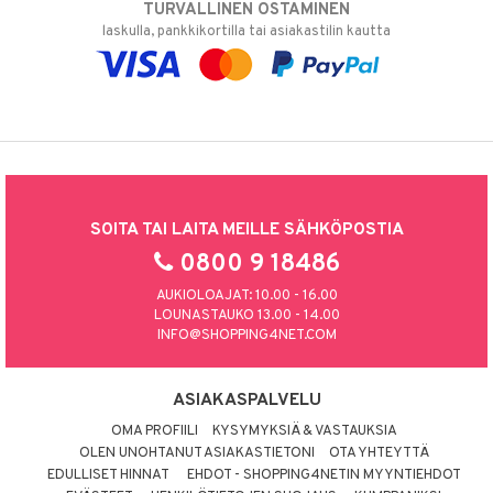
TURVALLINEN OSTAMINEN
laskulla, pankkikortilla tai asiakastilin kautta
SOITA TAI LAITA MEILLE SÄHKÖPOSTIA
0800 9 18486
AUKIOLOAJAT: 10.00 - 16.00
LOUNASTAUKO 13.00 - 14.00
INFO@SHOPPING4NET.COM
ASIAKASPALVELU
OMA PROFIILI
KYSYMYKSIÄ & VASTAUKSIA
OLEN UNOHTANUT ASIAKASTIETONI
OTA YHTEYTTÄ
EDULLISET HINNAT
EHDOT - SHOPPING4NETIN MYYNTIEHDOT