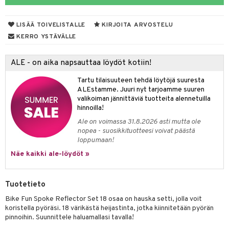
O Minecraft
entarvikkeita
gformers
blarna
taleikit
LISÄÄ TOIVELISTALLE
KIRJOITA ARVOSTELU
GO Ninjago
ens Barn
ikat
tman
oleikit
KERRO YSTÄVÄLLE
GO Speed Champions
ållan
kalut
libompa
opelit
ALE - on aika napsauttaa löydöt kotiin!
GO Spidey
ffi Love
ney
elut
Tartu tilaisuuteen tehdä löytöjä suuresta
O Super Heroes
mintahahmot
ney Prinsessat
neuvot
ALEstamme. Juuri nyt tarjoamme suuren
valikoiman jännittäviä tuotteita alennetuilla
ic
eli
iviteettilelut
alaa
hinnoilla!
zen
Ale on voimassa 31.8.2026 asti mutta ole
elyvaunut
Lapsi
alaa
elit
nopea - suosikkituotteesi voivat päästä
mähäkkimies
ettävät lelut
loppumaan!
0 palaa
lit
aukut
spalvelu
Näe kaikki ale-löydöt »
ry Potter
peli
lit
di
ksiä & vastauksia
lo Kitty
nhoito
palapelit
Tuotetieto
tuotetta
.L.
pyhuone
miaiset
ien oheistarvikkeet
kit ja käsipyyhkeet
Bike Fun Spoke Reflector Set 18 osaa on hauska setti, jolla voit
 verkkokaupasta
mmi Lehmä
koristella pyöräsi. 18 värikästä heijastinta, jotka kiinnitetään pyörän
hkeet
vikkeet
aunutarvikkeita
pinnoihin. Suunnittele haluamallasi tavalla!
le