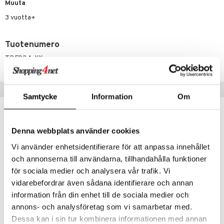
it & Tarvikkeet
le
Muuta
umi
3 vuotta+
ossa
na/Äiti
le
kut
kaus & imetys
us
Tuotenumero
 Patrol
eenvarjot
istelu
nen
TBF03-1-XX
pi Pitkätossu
mput
lalaput
keet
sa Possu
Vinkkejä sinulle
ten Huonekalut
ten aterimet
inkolasit
ta
Samtycke
Information
Om
 MASKS
tot
ka- & Säilytyslaatikot
ut ja lakit
ysitterit
isuus
kemon
lytys
tipullot & Tarvikkeet
starvikkeita
uviltti
Denna webbplats använder cookies
ållan
gyn vaatteet
ipullot & Tarvikkeet
ut
iilit
Vi använder enhetsidentifierare för att anpassa innehållet
er Mario
ut
ulelut & helistimet
och annonserna till användarna, tillhandahålla funktioner
ru & Pesonen
för sociala medier och analysera vår trafik. Vi
apussit
uvajumppa
vidarebefordrar även sådana identifierare och annan
information från din enhet till de sociala medier och
annons- och analysföretag som vi samarbetar med.
Bike Fun Puhdeli Helmipakkaus, 45 osaa
Bike Fun Spoke Light, 2 kpl
Dessa kan i sin tur kombinera informationen med annan