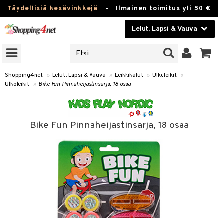
Täydellisiä kesävinkkejä
-
Ilmainen toimitus yli 50 €
Lelut, Lapsi & Vauva
ERKKEJÄ
Kauneudenhoito
JAT
UOTTEITA
Piilolinssit
Shopping4net
»
Lelut, Lapsi & Vauva
»
Leikkikalut
»
Ulkoleikit
»
Ulkoleikit
»
Bike Fun Pinnaheijastinsarja, 18 osaa
Luontaistuotteet
u
Apteekki
lumateriaalit
Bike Fun Pinnaheijastinsarja, 18 osaa
atteet
lusetti
lukirjat
Fitness
pi
kirjat
t
Koti & Sisustus
gingsit
ut
rvikkeet
rjat
atteet & Sukat
lelut
Lelut, Lapsi & Vauva
luvaha
pelit
vot
Tuotemerkkejä
oradat
ja maalaa
et
t
Kampanjat
ot
 Real
otteet
it
lentereita