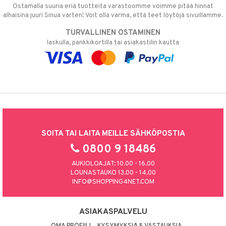
Ostamalla suuria eriä tuotteita varastoomme voimme pitää hinnat
alhaisina juuri Sinua varten! Voit olla varma, että teet löytöjä sivuillamme.
TURVALLINEN OSTAMINEN
laskulla, pankkikortilla tai asiakastilin kautta
SOITA TAI LAITA MEILLE SÄHKÖPOSTIA
0800 9 18486
AUKIOLOAJAT: 10.00 - 16.00
LOUNASTAUKO 13.00 - 14.00
INFO@SHOPPING4NET.COM
ASIAKASPALVELU
OMA PROFIILI
KYSYMYKSIÄ & VASTAUKSIA