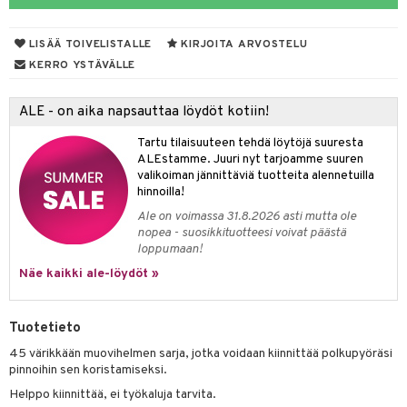
O Minecraft
entarvikkeita
gformers
blarna
taleikit
LISÄÄ TOIVELISTALLE
KIRJOITA ARVOSTELU
GO Ninjago
ens Barn
ikat
tman
oleikit
KERRO YSTÄVÄLLE
GO Speed Champions
ållan
kalut
libompa
opelit
ALE - on aika napsauttaa löydöt kotiin!
GO Spidey
ffi Love
ney
elut
Tartu tilaisuuteen tehdä löytöjä suuresta
O Super Heroes
mintahahmot
ney Prinsessat
neuvot
ALEstamme. Juuri nyt tarjoamme suuren
valikoiman jännittäviä tuotteita alennetuilla
ic
eli
iviteettilelut
alaa
hinnoilla!
zen
Ale on voimassa 31.8.2026 asti mutta ole
elyvaunut
Lapsi
alaa
elit
nopea - suosikkituotteesi voivat päästä
mähäkkimies
ettävät lelut
loppumaan!
0 palaa
lit
aukut
spalvelu
Näe kaikki ale-löydöt »
ry Potter
peli
lit
di
ksiä & vastauksia
lo Kitty
nhoito
palapelit
Tuotetieto
tuotetta
.L.
pyhuone
miaiset
ien oheistarvikkeet
kit ja käsipyyhkeet
45 värikkään muovihelmen sarja, jotka voidaan kiinnittää polkupyöräsi
 verkkokaupasta
mmi Lehmä
pinnoihin sen koristamiseksi.
hkeet
vikkeet
aunutarvikkeita
Helppo kiinnittää, ei työkaluja tarvita.
le