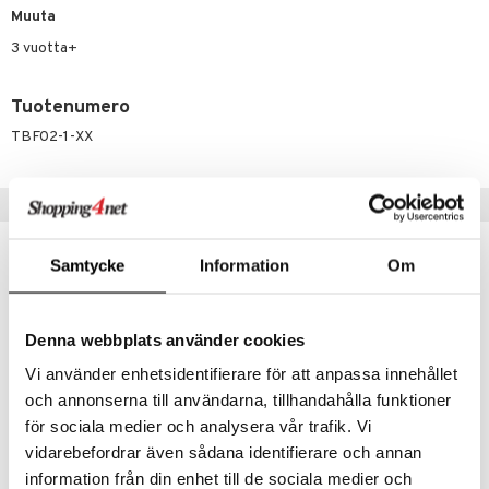
it & Tarvikkeet
le
Muuta
umi
ossa
na/Äiti
3 vuotta+
le
kut
kaus & imetys
us
 Patrol
Tuotenumero
eenvarjot
istelu
nen
TBF02-1-XX
pi Pitkätossu
mput
lalaput
keet
sa Possu
ten Huonekalut
ten aterimet
inkolasit
ta
Vinkkejä sinulle
 MASKS
tot
ka- & Säilytyslaatikot
ut ja lakit
ysitterit
isuus
kemon
Samtycke
Information
Om
lytys
tipullot & Tarvikkeet
starvikkeita
uviltti
ållan
gyn vaatteet
ipullot & Tarvikkeet
ut
iilit
er Mario
Denna webbplats använder cookies
ut
ulelut & helistimet
ru & Pesonen
Vi använder enhetsidentifierare för att anpassa innehållet
apussit
uvajumppa
och annonserna till användarna, tillhandahålla funktioner
för sociala medier och analysera vår trafik. Vi
vidarebefordrar även sådana identifierare och annan
information från din enhet till de sociala medier och
Bike Fun Pinnaheijastinsarja, 18 osaa
Bike Fun Spoke Light, 2 kpl