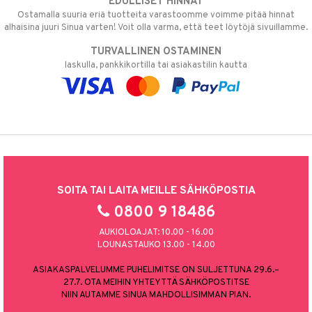
EDULLISET HINNAT
Ostamalla suuria eriä tuotteita varastoomme voimme pitää hinnat
alhaisina juuri Sinua varten! Voit olla varma, että teet löytöjä sivuillamme.
TURVALLINEN OSTAMINEN
laskulla, pankkikortilla tai asiakastilin kautta
SOITA TAI LAITA MEILLE SÄHKÖPOSTIA
0800 9 18486
AUKIOLOAJAT: 10.00 - 16.00
LOUNASTAUKO 13.00 - 14.00
ASIAKASPALVELUMME PUHELIMITSE ON SULJETTUNA 29.6.–
27.7. OTA MEIHIN YHTEYTTÄ SÄHKÖPOSTITSE
NIIN AUTAMME SINUA MAHDOLLISIMMAN PIAN.