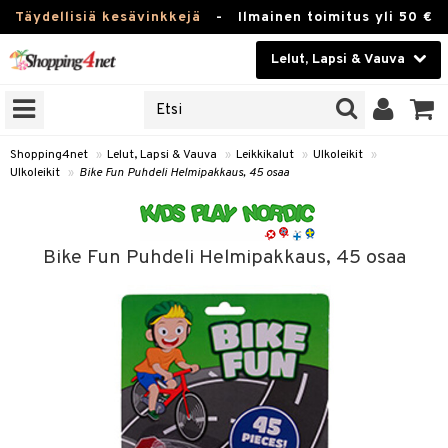
Täydellisiä kesävinkkejä
-
Ilmainen toimitus yli 50 €
Lelut, Lapsi & Vauva
ERKKEJÄ
Kauneudenhoito
JAT
UOTTEITA
Piilolinssit
Shopping4net
»
Lelut, Lapsi & Vauva
»
Leikkikalut
»
Ulkoleikit
»
Ulkoleikit
»
Bike Fun Puhdeli Helmipakkaus, 45 osaa
Luontaistuotteet
u
Apteekki
lumateriaalit
Bike Fun Puhdeli Helmipakkaus, 45 osaa
atteet
lusetti
lukirjat
Fitness
pi
kirjat
t
Koti & Sisustus
gingsit
ut
rvikkeet
rjat
atteet & Sukat
lelut
Lelut, Lapsi & Vauva
luvaha
pelit
vot
Tuotemerkkejä
oradat
ja maalaa
et
t
Kampanjat
ot
 Real
otteet
it
lentereita