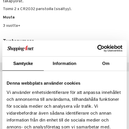
it & Tarvikkeet
le
takapyörät.
umi
Toimii 2 x CR2032 paristoilla (sisältyy).
ossa
na/Äiti
Muuta
le
kut
kaus & imetys
us
3 vuotta+
 Patrol
eenvarjot
istelu
nen
pi Pitkätossu
Tuotenumero
mput
lalaput
keet
sa Possu
TBF05-1-XX
ten Huonekalut
ten aterimet
inkolasit
ta
 MASKS
tot
ka- & Säilytyslaatikot
ut ja lakit
ysitterit
isuus
Samtycke
Information
Om
Vinkkejä sinulle
kemon
lytys
tipullot & Tarvikkeet
starvikkeita
uviltti
ållan
gyn vaatteet
ipullot & Tarvikkeet
ut
iilit
Denna webbplats använder cookies
er Mario
ut
ulelut & helistimet
Vi använder enhetsidentifierare för att anpassa innehållet
ru & Pesonen
och annonserna till användarna, tillhandahålla funktioner
apussit
uvajumppa
för sociala medier och analysera vår trafik. Vi
vidarebefordrar även sådana identifierare och annan
information från din enhet till de sociala medier och
annons- och analysföretag som vi samarbetar med.