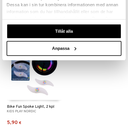
Dessa kan i sin tur kombinera informationen med annan
Bike Fun Pinnaheijastinsarja, 18 osaa
Bike Fun Puhdeli Helmipakkaus, 45 osaa
information som du har tillhandahållit eller som de har
KIDS PLAY NORDIC
KIDS PLAY NORDIC
samlat in när du har använt deras tjänster. Du godkänner
våra cookies vid fortsatt användande av vår webbplats.
3,50
2,90
€
€
Tillåt alla
Anpassa
Bike Fun Spoke Light, 2 kpl
KIDS PLAY NORDIC
5,90
€