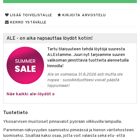
O Minecraft
entarvikkeita
gformers
blarna
taleikit
LISÄÄ TOIVELISTALLE
KIRJOITA ARVOSTELU
GO Ninjago
ens Barn
ikat
tman
oleikit
KERRO YSTÄVÄLLE
GO Speed Champions
ållan
kalut
libompa
opelit
ALE - on aika napsauttaa löydöt kotiin!
GO Spidey
ffi Love
ney
elut
Tartu tilaisuuteen tehdä löytöjä suuresta
O Super Heroes
mintahahmot
ney Prinsessat
neuvot
ALEstamme. Juuri nyt tarjoamme suuren
valikoiman jännittäviä tuotteita alennetuilla
ic
eli
iviteettilelut
alaa
hinnoilla!
zen
Ale on voimassa 31.8.2026 asti mutta ole
elyvaunut
Lapsi
alaa
elit
nopea - suosikkituotteesi voivat päästä
mähäkkimies
ettävät lelut
loppumaan!
0 palaa
lit
aukut
spalvelu
Näe kaikki ale-löydöt »
ry Potter
peli
lit
di
ksiä & vastauksia
lo Kitty
nhoito
palapelit
Tuotetieto
tuotetta
.L.
pyhuone
miaiset
ien oheistarvikkeet
kit ja käsipyyhkeet
Yksisarvisen muotoiset pinnavalot pyörään vilkkuvilla lampuilla.
 verkkokaupasta
mmi Lehmä
hkeet
vikkeet
Paremman näkyvyyden saamiseksi pimeässä ja hienon väritehosteen
aunutarvikkeita
luomiseksi. Sisältää kaksi osaa, jotta voit valaista sekä etu- että
le