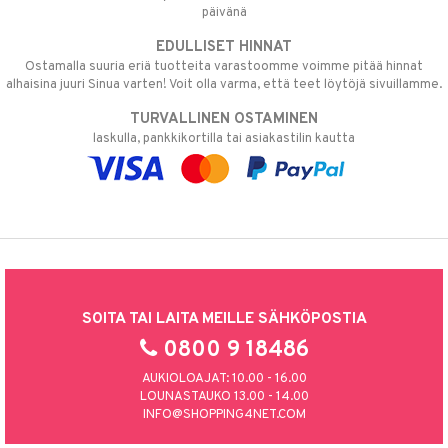
päivänä
EDULLISET HINNAT
Ostamalla suuria eriä tuotteita varastoomme voimme pitää hinnat
alhaisina juuri Sinua varten! Voit olla varma, että teet löytöjä sivuillamme.
TURVALLINEN OSTAMINEN
laskulla, pankkikortilla tai asiakastilin kautta
SOITA TAI LAITA MEILLE SÄHKÖPOSTIA
0800 9 18486
AUKIOLOAJAT: 10.00 - 16.00
LOUNASTAUKO 13.00 - 14.00
INFO@SHOPPING4NET.COM