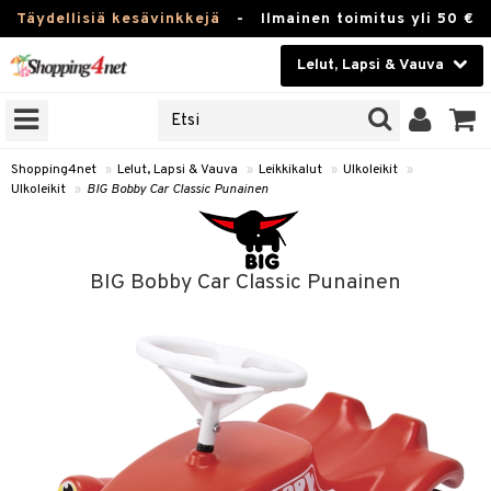
Täydellisiä kesävinkkejä
-
Ilmainen toimitus yli 50 €
Lelut, Lapsi & Vauva
ERKKEJÄ
Kauneudenhoito
JAT
UOTTEITA
Piilolinssit
Shopping4net
»
Lelut, Lapsi & Vauva
»
Leikkikalut
»
Ulkoleikit
»
Ulkoleikit
»
BIG Bobby Car Classic Punainen
Luontaistuotteet
u
Apteekki
lumateriaalit
BIG Bobby Car Classic Punainen
atteet
lusetti
lukirjat
Fitness
pi
kirjat
t
Koti & Sisustus
gingsit
ut
rvikkeet
rjat
atteet & Sukat
lelut
Lelut, Lapsi & Vauva
luvaha
pelit
vot
Tuotemerkkejä
oradat
ja maalaa
et
t
Kampanjat
ot
 Real
otteet
it
lentereita