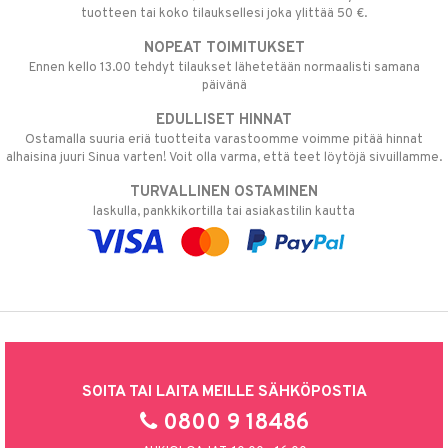
tuotteen tai koko tilauksellesi joka ylittää 50 €.
NOPEAT TOIMITUKSET
Ennen kello 13.00 tehdyt tilaukset lähetetään normaalisti samana
päivänä
EDULLISET HINNAT
Ostamalla suuria eriä tuotteita varastoomme voimme pitää hinnat
alhaisina juuri Sinua varten! Voit olla varma, että teet löytöjä sivuillamme.
TURVALLINEN OSTAMINEN
laskulla, pankkikortilla tai asiakastilin kautta
SOITA TAI LAITA MEILLE SÄHKÖPOSTIA
0800 9 18486