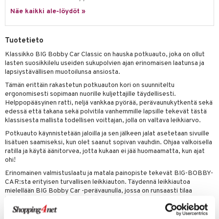
it & Tarvikkeet
le
Näe kaikki ale-löydöt »
umi
ossa
na/Äiti
le
kut
kaus & imetys
us
Tuotetieto
 Patrol
eenvarjot
istelu
nen
Klassikko BIG Bobby Car Classic on hauska potkuauto, joka on ollut
lasten suosikkilelu useiden sukupolvien ajan erinomaisen laatunsa ja
pi Pitkätossu
mput
lalaput
keet
lapsiystävällisen muotoilunsa ansiosta.
sa Possu
Tämän erittäin rakastetun potkuauton kori on suunniteltu
ten Huonekalut
ten aterimet
inkolasit
ta
ergonomisesti sopimaan nuorille kuljettajille täydellisesti.
 MASKS
Helppopääsyinen ratti, neljä vankkaa pyörää, perävaunukytkentä sekä
tot
ka- & Säilytyslaatikot
ut ja lakit
ysitterit
isuus
edessä että takana sekä polvitila vanhemmille lapsille tekevät tästä
kemon
lytys
tipullot & Tarvikkeet
klassisesta mallista todellisen voittajan, jolla on valtava leikkiarvo.
starvikkeita
uviltti
ållan
Potkuauto käynnistetään jaloilla ja sen jälkeen jalat asetetaan sivuille
gyn vaatteet
ipullot & Tarvikkeet
ut
iilit
lisätuen saamiseksi, kun olet saanut sopivan vauhdin. Ohjaa valkoisella
er Mario
ratilla ja käytä äänitorvea, jotta kukaan ei jää huomaamatta, kun ajat
ut
ulelut & helistimet
ohi!
ru & Pesonen
apussit
uvajumppa
Erinomainen valmistuslaatu ja matala painopiste tekevät BIG-BOBBY-
CAR:sta erityisen turvallisen leikkiauton. Täydennä leikkiautoa
mielellään BIG Bobby Car -perävaunulla, jossa on runsaasti tilaa
kaikelle, mitä matkalle tarvitaan.
Luo unohtumattomia hetkiä ja anna lapsesi odottaa monia aktiivisia ja