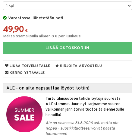
O Minecraft
entarvikkeita
gformers
blarna
taleikit
GO Ninjago
ens Barn
Varastossa, lähetetään heti
ikat
tman
oleikit
49,90
GO Speed Champions
ållan
kalut
libompa
opelit
€
Maksa osamaksulla alkaen 8 € per kuukausi.
GO Spidey
ffi Love
ney
elut
LISÄÄ OSTOSKORIIN
O Super Heroes
mintahahmot
ney Prinsessat
neuvot
ic
eli
iviteettilelut
alaa
LISÄÄ TOIVELISTALLE
KIRJOITA ARVOSTELU
zen
elyvaunut
Lapsi
alaa
elit
KERRO YSTÄVÄLLE
mähäkkimies
ettävät lelut
0 palaa
lit
aukut
spalvelu
ALE - on aika napsauttaa löydöt kotiin!
ry Potter
peli
lit
di
ksiä & vastauksia
Tartu tilaisuuteen tehdä löytöjä suuresta
lo Kitty
ALEstamme. Juuri nyt tarjoamme suuren
nhoito
palapelit
tuotetta
valikoiman jännittäviä tuotteita alennetuilla
.L.
pyhuone
miaiset
hinnoilla!
ien oheistarvikkeet
kit ja käsipyyhkeet
 verkkokaupasta
mmi Lehmä
Ale on voimassa 31.8.2026 asti mutta ole
hkeet
vikkeet
aunutarvikkeita
nopea - suosikkituotteesi voivat päästä
le
loppumaan!