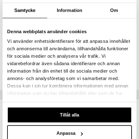
vauhdikkaita leikkihetkiä tämän potkuauton kanssa!
Ergonominen istuin, lisätila polville vanhemmille lapsille ja
Samtycke
Information
Om
enimmäispaino 50 kg.
Mitat
: 58 x 30 x 38 cm.
Denna webbplats använder cookies
Valmistettu Saksassa.
Vi använder enhetsidentifierare för att anpassa innehållet
Muuta
och annonserna till användarna, tillhandahålla funktioner
12 kk+
för sociala medier och analysera vår trafik. Vi
vidarebefordrar även sådana identifierare och annan
Tuotenumero
information från din enhet till de sociala medier och
TSM28-1-XX
annons- och analysföretag som vi samarbetar med.
Dessa kan i sin tur kombinera informationen med annan
information som du har tillhandahållit eller som de har
Vinkkejä sinulle
samlat in när du har använt deras tjänster. Du godkänner
våra cookies vid fortsatt användande av vår webbplats.
Tillåt alla
Anpassa