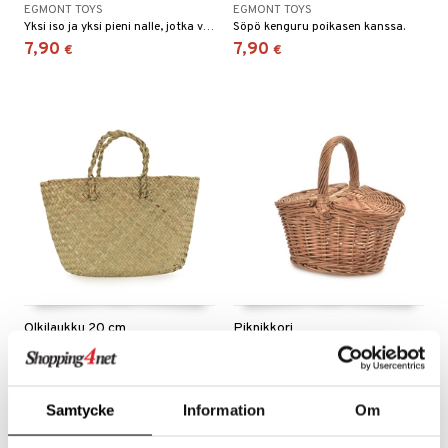
EGMONT TOYS
EGMONT TOYS
O Minecraft
entarvikkeita
gyn vaatteet
Yksi iso ja yksi pieni nalle, jotka voidaan erottaa toisistaan.
Söpö kenguru poikasen kanssa.
ipullot & Tarvikkeet
ut
gformers
iilit
blarna
taleikit
elut
7,90
7,90
€
€
GO Ninjago
ens Barn
ut
ikat
ulelut & helistimet
tman
oleikit
neuvot
GO Speed Champions
ållan
apussit
kalut
uvajumppa
libompa
opelit
iviteettilelut
GO Spidey
ffi Love
ney
elyvaunut
O Super Heroes
mintahahmot
ney Prinsessat
ettävät lelut
ic
eli
zen
mähäkkimies
ry Potter
Olkilaukku 20 cm
Piknikkori
lo Kitty
EGMONT TOYS
EGMONT TOYS
Soma laukku, johon voit pakata lempitavarasi.
Klassinen piknikkori lapsille.
.L.
7,90
19,90
€
€
mmi Lehmä
Samtycke
Information
Om
le