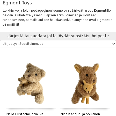
Egmont Toys
at
hmot
palakit & Aurinkohatut
sut & UV-vaatteet
evoset & Keinueläimet
0 palaa
lit
aukut
spalvelu
Leikkiarvo ja lelun pedagoginen luonne ovat tärkeät arvot Egmontille
okunta
tlest Pet Shop
aatteet
lut
peli
lit
di
heidän lelukehittelyssään. Lapsen stimuloiminen ja luonteen
ksiä & vastauksia
rakentaminen, samalla antaen hauskan leikkielämyksen ovat Egmontin
isi
tila
nhoito
t
palapelit
päämäärät.
tuotetta
ajoneuvot
leich - Muinaisajan
pyhuone
parit ja colleget
anicals
miaiset
otia
ien oheistarvikkeet
kit ja käsipyyhkeet
Järjestä tai suodata jotta löydät suosikkisi helposti:
 verkkokaupasta
leich-Hevoset
hkeet
aidat
tnite
vikkeet
ttiö & keittiötarvikkeet
aunutarvikkeita
leich-Wild Life
it & Tarvikkeet
GO Bluey
vous
y Born
oti
le
 Zhu Pets
O City
bie
ndby
ossa
elut
na/Äiti
O Classic
comelon
dby Tukholma
kut
kaus & imetys
bil
us
O Creator
ney Prinsessat
umi
eenvarjot
istelu
ut
nen
GO Disney
by's Dollhouse
pi Laiva
mput
o
lalaput
ohjattavat
keet
O Disney Princess
py Friends
pi Pitkätossu Huvikumpu
ten Huonekalut
badabado
ten aterimet
inkolasit
a & Palikat
ta
GO DUPLO
.L.
tot
ki
ka- & Säilytyslaatikot
ut ja lakit
O Builder
ysitterit
tuja hahmoja
isuus
O Friends
gtoys
lytys
Nalle Eustache ja Vauva
Nina Kenguru ja poikanen
tipullot & Tarvikkeet
starvikkeita
omag
uviltti
ot
kit