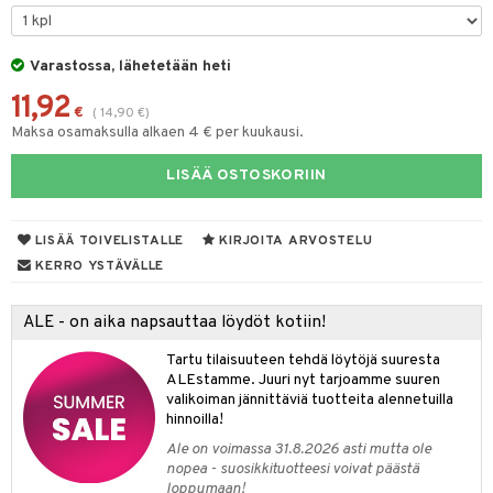
O Minecraft
entarvikkeita
gformers
blarna
taleikit
elut
GO Ninjago
ens Barn
Varastossa, lähetetään heti
ikat
tman
oleikit
neuvot
11,92
GO Speed Champions
ållan
kalut
libompa
opelit
iviteettilelut
€
alaa
(
14,90
€
)
Maksa osamaksulla alkaen 4 € per kuukausi.
GO Spidey
ffi Love
ney
elyvaunut
Lapsi
alaa
elit
LISÄÄ OSTOSKORIIN
O Super Heroes
mintahahmot
ney Prinsessat
ettävät lelut
0 palaa
lit
aukut
spalvelu
ic
eli
peli
lit
di
LISÄÄ TOIVELISTALLE
KIRJOITA ARVOSTELU
ksiä & vastauksia
zen
nhoito
KERRO YSTÄVÄLLE
palapelit
tuotetta
mähäkkimies
pyhuone
miaiset
ien oheistarvikkeet
kit ja käsipyyhkeet
ALE - on aika napsauttaa löydöt kotiin!
 verkkokaupasta
ry Potter
hkeet
vikkeet
aunutarvikkeita
Tartu tilaisuuteen tehdä löytöjä suuresta
lo Kitty
it & Tarvikkeet
ALEstamme. Juuri nyt tarjoamme suuren
le
valikoiman jännittäviä tuotteita alennetuilla
.L.
hinnoilla!
ossa
na/Äiti
mmi Lehmä
Ale on voimassa 31.8.2026 asti mutta ole
kut
kaus & imetys
us
nopea - suosikkituotteesi voivat päästä
le
loppumaan!