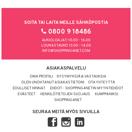
SOITA TAI LAITA MEILLE SÄHKÖPOSTIA
0800 9 18486
AUKIOLOAJAT: 10.00 - 16.00
LOUNASTAUKO 13.00 - 14.00
INFO@SHOPPING4NET.COM
ASIAKASPALVELU
OMA PROFIILI
KYSYMYKSIÄ & VASTAUKSIA
OLEN UNOHTANUT ASIAKASTIETONI
OTA YHTEYTTÄ
EDULLISET HINNAT
EHDOT - SHOPPING4NETIN MYYNTIEHDOT
EVÄSTEET
HENKILÖTIETOJEN SUOJAUS
KUMPPANIKSI
SHOPPING4NET
SEURAA MEITÄ MYÖS SIVUILLA