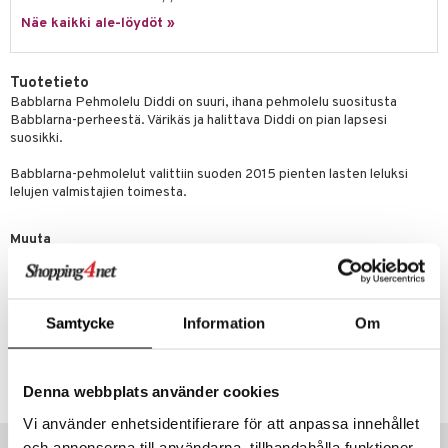
eenvarjot
istelu
nen
Näe kaikki ale-löydöt »
umi
mput
lalaput
keet
le
ten Huonekalut
ten aterimet
inkolasit
ta
Tuotetieto
 Patrol
Babblarna Pehmolelu Diddi on suuri, ihana pehmolelu suositusta
tot
ka- & Säilytyslaatikot
ut ja lakit
ysitterit
isuus
Babblarna-perheestä. Värikäs ja halittava Diddi on pian lapsesi
pi Pitkätossu
suosikki.
lytys
tipullot & Tarvikkeet
starvikkeita
uviltti
sa Possu
Babblarna-pehmolelut valittiin suoden 2015 pienten lasten leluksi
gyn vaatteet
ipullot & Tarvikkeet
ut
iilit
lelujen valmistajien toimesta.
 MASKS
ut
ulelut & helistimet
kemon
Muuta
apussit
uvajumppa
Koko: noin 26 cm. Materiaali: polyesteri. Alkaen 0kk.
ållan
CE-merkitty, myrkytön ja lapsille turvallinen. Pestään 40 asteessa.
er Mario
Samtycke
Information
Om
ru & Pesonen
Tuotenumero
TTK41-1-XX
Denna webbplats använder cookies
Vi använder enhetsidentifierare för att anpassa innehållet
Suositut tuotteet
och annonserna till användarna, tillhandahålla funktioner