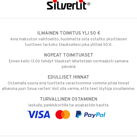
ILMAINEN TOIMITUS YLI 50 €
Aina maksuton vaihtoehto, huolimatta siitä ostatko yksittäisen
tuotteen tai koko tilauksellesi joka ylittää 50 €.
NOPEAT TOIMITUKSET
Ennen kello 13.00 tehdyt tilaukset lähetetään normaalisti samana
päivänä
EDULLISET HINNAT
Ostamalla suuria eriä tuotteita varastoomme voimme pitää hinnat
alhaisina juuri Sinua varten! Voit olla varma, että teet löytöjä sivuillamme.
TURVALLINEN OSTAMINEN
laskulla, pankkikortilla tai asiakastilin kautta