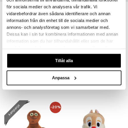
för sociala medier och analysera vår trafik. Vi
vidarebefordrar även sådana identifierare och annan
information från din enhet till de sociala medier och
annons- och analysföretag som vi samarbetar med.
Dessa kan i sin tur kombinera informationen med annan
information som du har tillhandahållit eller som de har
samlat in när du har använt deras tjänster. Du godkänner
våra cookies vid fortsatt användande av vår webbplats.
Tillåt alla
Vinterskuggan Pehmolelu
Arne Alligaattori Pehmolelu
SOMMARSKUGGAN
ARNE ALLIGATOR
Anpassa
19,90
14,90
€
€
kampanja
-20%