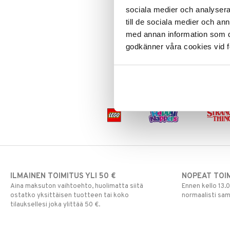
LEGO Super Heroes
Toimintahahmot
Disney Prinsessat
Vedettävät lelut
Sticker Art Eläimet
sociala medier och analysera 
Sonic
Eemeli
till de sociala medier och a
COMANSI
Frozen
med annan information som du 
Luo tarroja ja kiinnitä valitsemalles
Hämähäkkimies
pinnalle, esim. ikkunaan.
godkänner våra cookies vid f
Harry Potter
3,90
€
Hello Kitty
L.O.L.
Mimmi Lehmä
Mulle
Muumi
Nalle
Paw Patrol
Peppi Pitkätossu
Pipsa Possu
ILMAINEN TOIMITUS YLI 50 €
NOPEAT TOI
PJ MASKS
Aina maksuton vaihtoehto, huolimatta siitä
Ennen kello 13.
Pokemon
ostatko yksittäisen tuotteen tai koko
normaalisti sa
Skrållan
tilauksellesi joka ylittää 50 €.
Super Mario
Viiru & Pesonen