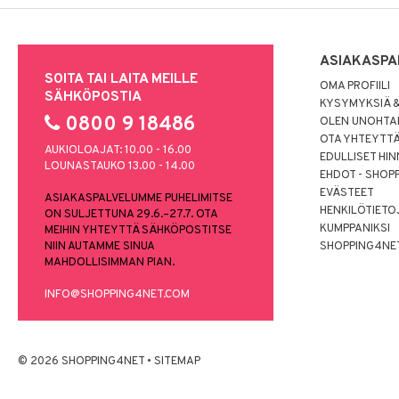
ASIAKASPA
SOITA TAI LAITA MEILLE
OMA PROFIILI
SÄHKÖPOSTIA
KYSYMYKSIÄ &
0800 9 18486
OLEN UNOHTAN
OTA YHTEYTT
AUKIOLOAJAT: 10.00 - 16.00
EDULLISET HI
LOUNASTAUKO 13.00 - 14.00
EHDOT - SHOP
EVÄSTEET
ASIAKASPALVELUMME PUHELIMITSE
HENKILÖTIETO
ON SULJETTUNA 29.6.–27.7. OTA
KUMPPANIKSI
MEIHIN YHTEYTTÄ SÄHKÖPOSTITSE
NIIN AUTAMME SINUA
SHOPPING4NE
MAHDOLLISIMMAN PIAN.
INFO@SHOPPING4NET.COM
© 2026 SHOPPING4NET
•
SITEMAP