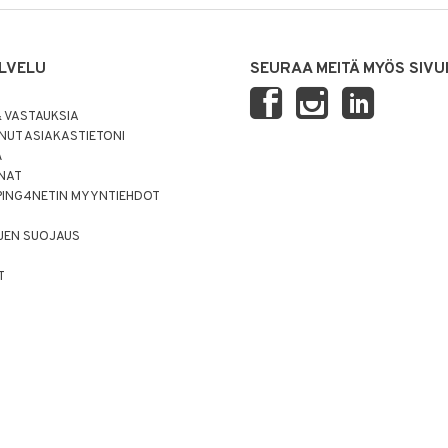
LVELU
SEURAA MEITÄ MYÖS SIVU
 VASTAUKSIA
UT ASIAKASTIETONI
Ä
NNAT
PING4NETIN MYYNTIEHDOT
JEN SUOJAUS
T