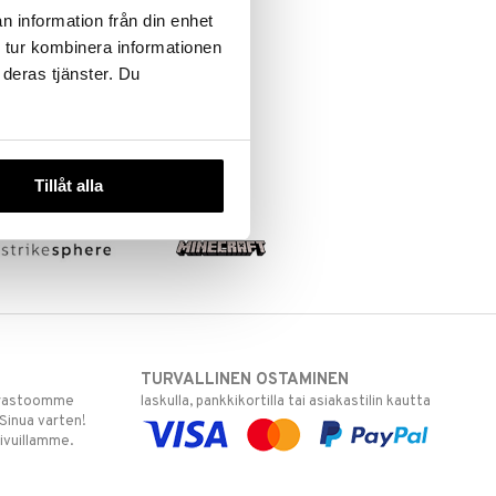
n information från din enhet
 tur kombinera informationen
 deras tjänster. Du
Tillåt alla
TURVALLINEN OSTAMINEN
varastoomme
laskulla, pankkikortilla tai asiakastilin kautta
 Sinua varten!
sivuillamme.