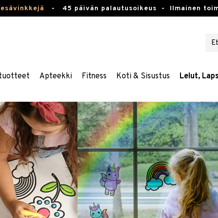
kesävinkkejä
-
45 päivän palautusoikeus -
Ilmainen toim
tuotteet
Apteekki
Fitness
Koti & Sisustus
Lelut, Lap