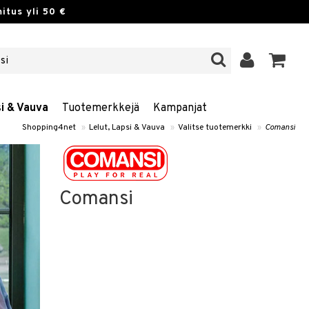
itus yli 50 €
si & Vauva
Tuotemerkkejä
Kampanjat
Shopping4net
»
Lelut, Lapsi & Vauva
»
Valitse tuotemerkki
»
Comansi
Comansi