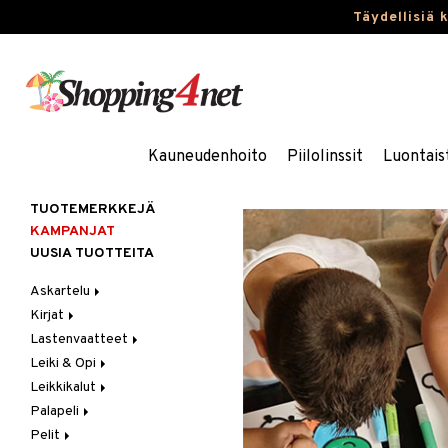
Täydellisiä 
Kauneudenhoito
Piilolinssit
Luontais
TUOTEMERKKEJÄ
KAMPANJAT
UUSIA TUOTTEITA
Askartelu
Kirjat
Askartelumateriaalit
Lastenvaatteet
Askartelusetti
Askartelukirjat
Leiki & Opi
Helmet
Maalauskirjat
Alaosat
Leikkikalut
Koulutarvikkeet
Päiväkirjat
Alusvaatteet & Sukat
Opetuslelut
Leggingsit
Palapeli
Muovailuvaha
Kengät
Oppimispelit
Ajoneuvot
Pelit
Piirrä ja maalaa
Mekot
Soittimet
Eläimet
1000 palaa
Autoradat