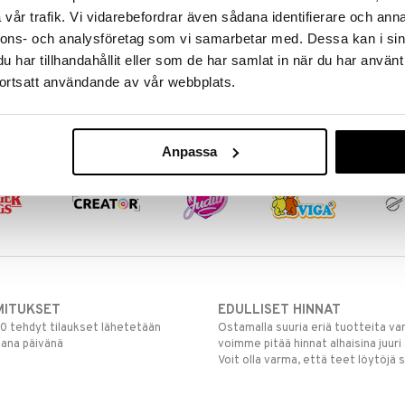
Sticker Art Dinosaurie
Sticker Art Pipsa Possu
vår trafik. Vi vidarebefordrar även sådana identifierare och anna
nnons- och analysföretag som vi samarbetar med. Dessa kan i sin
COMANSI
COMANSI
har tillhandahållit eller som de har samlat in när du har använt
i
Luo 3D-tarroja dinosauruksin.
Luo hauskoja tarroja ja koristele!
ortsatt användande av vår webbplats.
4,90
Seuraa
€
Anpassa
MITUKSET
EDULLISET HINNAT
00 tehdyt tilaukset lähetetään
Ostamalla suuria eriä tuotteita 
mana päivänä
voimme pitää hinnat alhaisina juuri
Voit olla varma, että teet löytöjä 