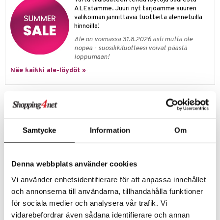
eenvarjot
istelu
nen
ALEstamme. Juuri nyt tarjoamme suuren
umi
valikoiman jännittäviä tuotteita alennetuilla
mput
lalaput
keet
hinnoilla!
le
ten Huonekalut
ten aterimet
inkolasit
ta
Ale on voimassa 31.8.2026 asti mutta ole
 Patrol
nopea - suosikkituotteesi voivat päästä
tot
ka- & Säilytyslaatikot
ut ja lakit
ysitterit
isuus
loppumaan!
pi Pitkätossu
lytys
tipullot & Tarvikkeet
Näe kaikki ale-löydöt »
starvikkeita
uviltti
sa Possu
gyn vaatteet
ipullot & Tarvikkeet
ut
iilit
 MASKS
Tuotetieto
ut
ulelut & helistimet
Happy Nappers Medium on superihana tyyny, pehmoeläin, leikkialusta
kemon
apussit
uvajumppa
tai makuupussi, kaikki yhdessä. Se on pehmeä ja mukava tyyny
Samtycke
Information
Om
ållan
käytännöllisellä kantokahvalla, sen voi avata painonapeista mukavaksi
makuupussiksi tai käyttää sitä leikkialustana.
er Mario
Makuupussi on 167 cm pituinen ja soveltuu lapsille 5 iästä lähtien
Denna webbplats använder cookies
ru & Pesonen
Valitse joko Kissa, Yksisarvinen, Hai tai Koira
Vi använder enhetsidentifierare för att anpassa innehållet
Muuta
och annonserna till användarna, tillhandahålla funktioner
Valmistettu polyesterkuidusta
för sociala medier och analysera vår trafik. Vi
Konepesu 30 asteessa
vidarebefordrar även sådana identifierare och annan