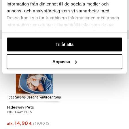
information från din enhet till de sociala medier och
Tuotenumero
annons- och analysföretag som vi samarbetar med.
TXA11-1-GLJ
Dessa kan i sin tur kombinera informationen med annan
information som du har tillhandahållit eller som de har
samlat in när du har använt deras tjänster. Du godkänner
Vinkkejä sinulle
våra cookies vid fortsatt användande av vår webbplats.
Tillåt alla
-25%
Anpassa
Saatavana useana vaihtoehtona
Hideaway Pets
HIDEAWAY PETS
14,90
19,90
alk.
€
(
€
)