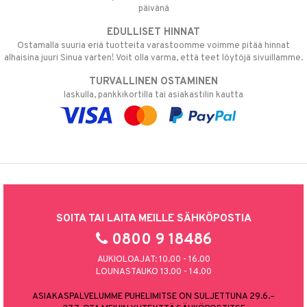
päivänä
EDULLISET HINNAT
Ostamalla suuria eriä tuotteita varastoomme voimme pitää hinnat
alhaisina juuri Sinua varten! Voit olla varma, että teet löytöjä sivuillamme.
TURVALLINEN OSTAMINEN
laskulla, pankkikortilla tai asiakastilin kautta
SOITA TAI LAITA MEILLE SÄHKÖPOSTIA
0800 9 18486
AUKIOLOAJAT: 10.00 - 16.00
LOUNASTAUKO 13.00 - 14.00
ASIAKASPALVELUMME PUHELIMITSE ON SULJETTUNA 29.6.–