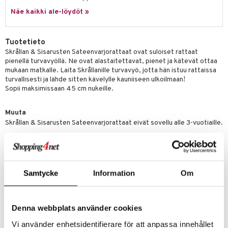
Näe kaikki ale-löydöt »
gformers
blarna
taleikit
elut
ikat
tman
oleikit
neuvot
Tuotetieto
kalut
libompa
opelit
iviteettilelut
alaa
Skrållan & Sisarusten Sateenvarjorattaat ovat suloiset rattaat
pienellä turvavyöllä. Ne ovat alastaitettavat, pienet ja kätevät ottaa
ney
elyvaunut
Lapsi
alaa
elit
mukaan matkalle. Laita Skrållanille turvavyö, jotta hän istuu rattaissa
turvallisesti ja lähde sitten kävelylle kauniiseen ulkoilmaan!
ney Prinsessat
ettävät lelut
0 palaa
lit
aukut
Sopii maksimissaan 45 cm nukeille.
spalvelu
eli
peli
lit
di
ksiä & vastauksia
Muuta
zen
nhoito
palapelit
Skrållan & Sisarusten Sateenvarjorattaat eivät sovellu alle 3-vuotiaille.
tuotetta
mähäkkimies
pyhuone
miaiset
ien oheistarvikkeet
kit ja käsipyyhkeet
 verkkokaupasta
ry Potter
hkeet
vikkeet
aunutarvikkeita
lo Kitty
Samtycke
Information
Om
it & Tarvikkeet
le
.L.
ossa
na/Äiti
Tuotenumero
mmi Lehmä
Denna webbplats använder cookies
TSSS0-1-XX
kut
kaus & imetys
us
le
Vi använder enhetsidentifierare för att anpassa innehållet