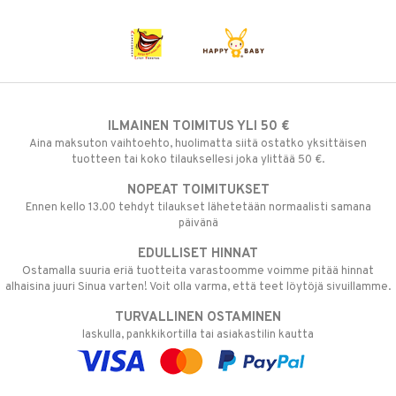
ILMAINEN TOIMITUS YLI 50 €
Aina maksuton vaihtoehto, huolimatta siitä ostatko yksittäisen
tuotteen tai koko tilauksellesi joka ylittää 50 €.
NOPEAT TOIMITUKSET
Ennen kello 13.00 tehdyt tilaukset lähetetään normaalisti samana
päivänä
EDULLISET HINNAT
Ostamalla suuria eriä tuotteita varastoomme voimme pitää hinnat
alhaisina juuri Sinua varten! Voit olla varma, että teet löytöjä sivuillamme.
TURVALLINEN OSTAMINEN
laskulla, pankkikortilla tai asiakastilin kautta