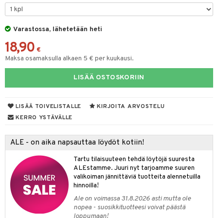
O Minecraft
entarvikkeita
GO Ninjago
ens Barn
Varastossa, lähetetään heti
18,90
GO Speed Champions
ållan
€
Maksa osamaksulla alkaen 5 € per kuukausi.
GO Spidey
ffi Love
LISÄÄ OSTOSKORIIN
O Super Heroes
mintahahmot
ic
oti
LISÄÄ TOIVELISTALLE
KIRJOITA ARVOSTELU
ndby
elut
KERRO YSTÄVÄLLE
dby Tukholma
bil
ALE - on aika napsauttaa löydöt kotiin!
umi
ut
Tartu tilaisuuteen tehdä löytöjä suuresta
pi Laiva
o
ohjattavat
ALEstamme. Juuri nyt tarjoamme suuren
valikoiman jännittäviä tuotteita alennetuilla
pi Pitkätossu Huvikumpu
badabado
a & Palikat
hinnoilla!
ki
O Builder
tuja hahmoja
Ale on voimassa 31.8.2026 asti mutta ole
nopea - suosikkituotteesi voivat päästä
omag
ot
kit
loppumaan!