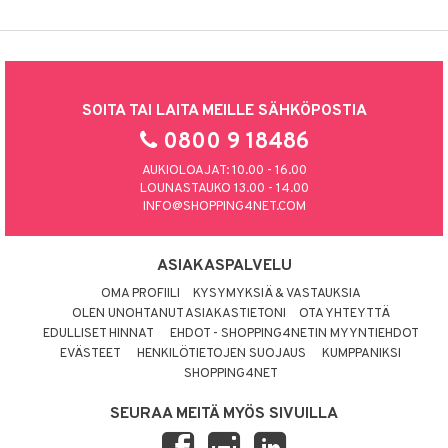
SOITA TAI LAITA MEILLE SÄHKÖPOSTIA
0800 9 18486
AUKIOLOAJAT: 10.00 - 16.00
LOUNASTAUKO 13.00 - 14.00
INFO@SHOPPING4NET.COM
ASIAKASPALVELU
OMA PROFIILI
KYSYMYKSIÄ & VASTAUKSIA
OLEN UNOHTANUT ASIAKASTIETONI
OTA YHTEYTTÄ
EDULLISET HINNAT
EHDOT - SHOPPING4NETIN MYYNTIEHDOT
EVÄSTEET
HENKILÖTIETOJEN SUOJAUS
KUMPPANIKSI
SHOPPING4NET
SEURAA MEITÄ MYÖS SIVUILLA