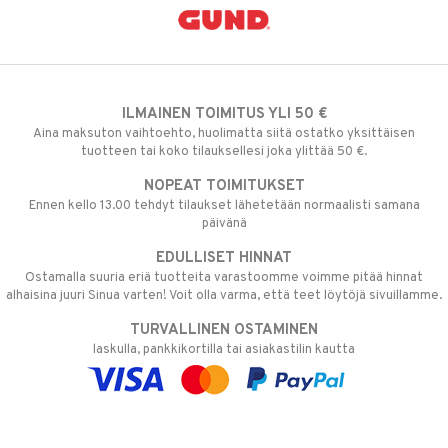
ILMAINEN TOIMITUS YLI 50 €
Aina maksuton vaihtoehto, huolimatta siitä ostatko yksittäisen
tuotteen tai koko tilauksellesi joka ylittää 50 €.
NOPEAT TOIMITUKSET
Ennen kello 13.00 tehdyt tilaukset lähetetään normaalisti samana
päivänä
EDULLISET HINNAT
Ostamalla suuria eriä tuotteita varastoomme voimme pitää hinnat
alhaisina juuri Sinua varten! Voit olla varma, että teet löytöjä sivuillamme.
TURVALLINEN OSTAMINEN
laskulla, pankkikortilla tai asiakastilin kautta