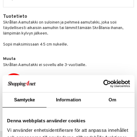
gformers
blarna
taleikit
elut
Tuotetieto
ikat
tman
oleikit
neuvot
Skrållan Aamutakki on suloinen ja pehmeä aamutakki, joka soii
täydellisesti aikaisiin aamuihin tai lämmittämään Skrållania ihanan,
kalut
libompa
opelit
iviteettilelut
alaa
lämpimän kylvyn jälkeen.
ney
elyvaunut
Lapsi
alaa
elit
Sopii maksimissaan 45 cm nukeille.
ney Prinsessat
ettävät lelut
0 palaa
lit
aukut
spalvelu
Muuta
eli
peli
lit
di
Skrållan Aamutakki ei sovellu alle 3-vuotiaille.
ksiä & vastauksia
zen
nhoito
palapelit
tuotetta
mähäkkimies
pyhuone
miaiset
ien oheistarvikkeet
kit ja käsipyyhkeet
 verkkokaupasta
ry Potter
hkeet
vikkeet
aunutarvikkeita
Samtycke
Information
Om
lo Kitty
it & Tarvikkeet
le
Tuotenumero
.L.
ossa
na/Äiti
TSM02-1-XX
Denna webbplats använder cookies
mmi Lehmä
kut
kaus & imetys
us
Vi använder enhetsidentifierare för att anpassa innehållet
le
Suositut tuotteet