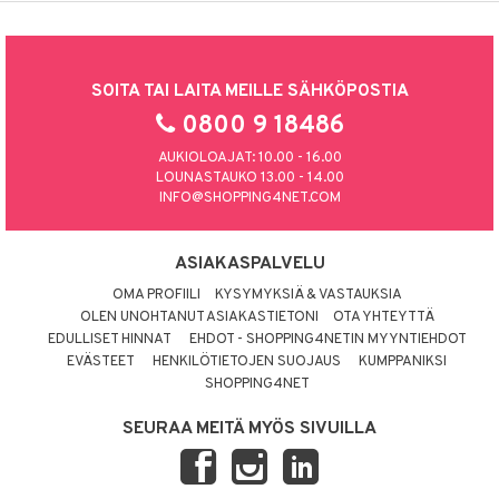
SOITA TAI LAITA MEILLE SÄHKÖPOSTIA
0800 9 18486
AUKIOLOAJAT: 10.00 - 16.00
LOUNASTAUKO 13.00 - 14.00
INFO@SHOPPING4NET.COM
ASIAKASPALVELU
OMA PROFIILI
KYSYMYKSIÄ & VASTAUKSIA
OLEN UNOHTANUT ASIAKASTIETONI
OTA YHTEYTTÄ
EDULLISET HINNAT
EHDOT - SHOPPING4NETIN MYYNTIEHDOT
EVÄSTEET
HENKILÖTIETOJEN SUOJAUS
KUMPPANIKSI
SHOPPING4NET
SEURAA MEITÄ MYÖS SIVUILLA