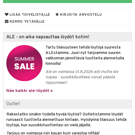
O Minecraft
entarvikkeita
LISÄÄ TOIVELISTALLE
KIRJOITA ARVOSTELU
GO Ninjago
ens Barn
KERRO YSTÄVÄLLE
GO Speed Champions
ållan
ALE - on aika napsauttaa löydöt kotiin!
GO Spidey
ffi Love
Tartu tilaisuuteen tehdä löytöjä suuresta
O Super Heroes
mintahahmot
ALEstamme. Juuri nyt tarjoamme suuren
valikoiman jännittäviä tuotteita alennetuilla
ic
oti
hinnoilla!
ndby
elut
Ale on voimassa 31.8.2026 asti mutta ole
nopea - suosikkituotteesi voivat päästä
dby Tukholma
bil
loppumaan!
umi
Näe kaikki ale-löydöt »
ut
pi Laiva
o
ohjattavat
Outlet
pi Pitkätossu Huvikumpu
badabado
a & Palikat
Rakastatko sinäkin todella hyvää löytöä? Outletistamme löydät
runsaasti tuotteita alennettuun hintaan. Hyödynnä tilaisuus tehdä
ki
O Builder
tuja hahmoja
löytöjä, kun suosikkituotteitasi on vielä jäljellä.
omag
ot
Tarjous on voimassa niin kauan kuin varastoa riittää!
kit