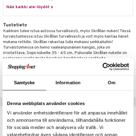
Näe kaikki ale-löydöt »
gformers
blarna
taleikit
elut
ikat
tman
oleikit
neuvot
Tuotetieto
kalut
libompa
opelit
iviteettilelut
alaa
Kaikkien tulee istua autossa turvallisesti, myös Skrållan-nuken! Tässä
turvaistuimessa istuu Skrållan turvallisesti ja voit myös kantaa hänet
ney
elyvaunut
Lapsi
alaa
elit
mukana retkille. Skrållan rakastaa tulla mukaasi seikkailuihin!
Turvaistuimessa on hieno vaaleanpunainen kangas, joka on
ney Prinsessat
ettävät lelut
0 palaa
lit
aukut
irroitettava. Sopii nukeille 35 - 45 cm. Puhuvalle Skrållan nukelle on
spalvelu
saatavana useita muita hauskoja tarvikkeita ja vaatteita.
eli
peli
lit
di
ksiä & vastauksia
zen
nhoito
palapelit
Tuotenumero
tuotetta
mähäkkimies
Samtycke
Information
Om
TLT30-1-XX
pyhuone
miaiset
ien oheistarvikkeet
kit ja käsipyyhkeet
 verkkokaupasta
ry Potter
hkeet
vikkeet
aunutarvikkeita
Suositut tuotteet
lo Kitty
Denna webbplats använder cookies
it & Tarvikkeet
le
.L.
Vi använder enhetsidentifierare för att anpassa innehållet
ossa
na/Äiti
och annonserna till användarna, tillhandahålla funktioner
mmi Lehmä
kut
kaus & imetys
us
för sociala medier och analysera vår trafik. Vi
le
vidarebefordrar även sådana identifierare och annan