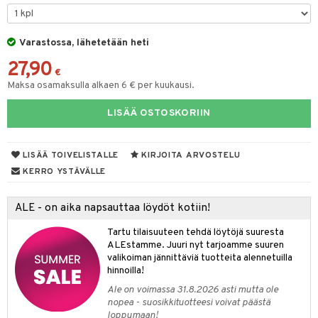
O Minecraft
entarvikkeita
GO Ninjago
ens Barn
Varastossa, lähetetään heti
27,90
GO Speed Champions
ållan
€
Maksa osamaksulla alkaen 6 € per kuukausi.
GO Spidey
ffi Love
LISÄÄ OSTOSKORIIN
O Super Heroes
mintahahmot
ic
oti
LISÄÄ TOIVELISTALLE
KIRJOITA ARVOSTELU
ndby
elut
KERRO YSTÄVÄLLE
dby Tukholma
bil
ALE - on aika napsauttaa löydöt kotiin!
umi
ut
Tartu tilaisuuteen tehdä löytöjä suuresta
pi Laiva
o
ohjattavat
ALEstamme. Juuri nyt tarjoamme suuren
valikoiman jännittäviä tuotteita alennetuilla
pi Pitkätossu Huvikumpu
badabado
a & Palikat
hinnoilla!
ki
O Builder
tuja hahmoja
Ale on voimassa 31.8.2026 asti mutta ole
nopea - suosikkituotteesi voivat päästä
omag
ot
kit
loppumaan!