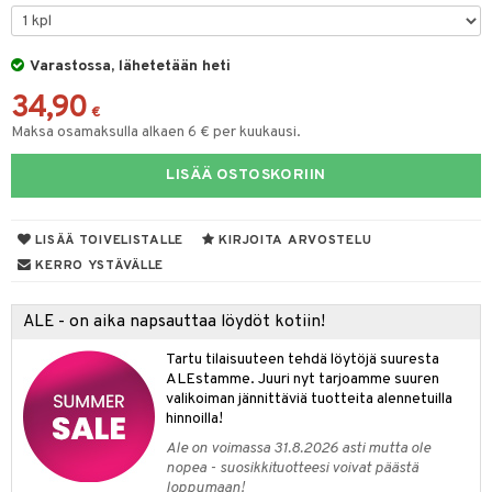
O Minecraft
entarvikkeita
GO Ninjago
ens Barn
Varastossa, lähetetään heti
34,90
GO Speed Champions
ållan
€
Maksa osamaksulla alkaen 6 € per kuukausi.
GO Spidey
ffi Love
LISÄÄ OSTOSKORIIN
O Super Heroes
mintahahmot
ic
oti
LISÄÄ TOIVELISTALLE
KIRJOITA ARVOSTELU
ndby
elut
KERRO YSTÄVÄLLE
dby Tukholma
bil
ALE - on aika napsauttaa löydöt kotiin!
umi
ut
Tartu tilaisuuteen tehdä löytöjä suuresta
pi Laiva
o
ohjattavat
ALEstamme. Juuri nyt tarjoamme suuren
valikoiman jännittäviä tuotteita alennetuilla
pi Pitkätossu Huvikumpu
badabado
a & Palikat
hinnoilla!
ki
O Builder
tuja hahmoja
Ale on voimassa 31.8.2026 asti mutta ole
nopea - suosikkituotteesi voivat päästä
omag
ot
kit
loppumaan!