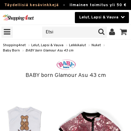
Täydellisiä kesävinkkejä
-
Ilmainen toimitus yli 50 €
Lelut, Lapsi & Vauva
ERKKEJÄ
Kauneudenhoito
JAT
UOTTEITA
Piilolinssit
Shopping4net
»
Lelut, Lapsi & Vauva
»
Leikkikalut
»
Nuket
»
Baby Born
»
BABY born Glamour Asu 43 cm
Luontaistuotteet
u
Apteekki
lumateriaalit
BABY born Glamour Asu 43 cm
atteet
lusetti
lukirjat
Fitness
pi
kirjat
t
Koti & Sisustus
gingsit
ut
rvikkeet
rjat
atteet & Sukat
lelut
Lelut, Lapsi & Vauva
luvaha
pelit
vot
Tuotemerkkejä
oradat
ja maalaa
et
t
Kampanjat
ot
 Real
otteet
it
lentereita