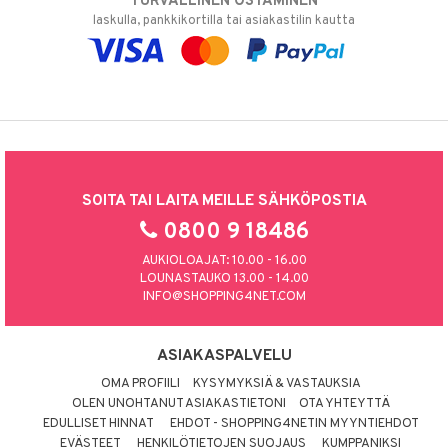
TURVALLINEN OSTAMINEN
laskulla, pankkikortilla tai asiakastilin kautta
SOITA TAI LAITA MEILLE SÄHKÖPOSTIA
0800 9 18486
AUKIOLOAJAT: 10.00 - 16.00
LOUNASTAUKO 13.00 - 14.00
INFO@SHOPPING4NET.COM
ASIAKASPALVELU
OMA PROFIILI
KYSYMYKSIÄ & VASTAUKSIA
OLEN UNOHTANUT ASIAKASTIETONI
OTA YHTEYTTÄ
EDULLISET HINNAT
EHDOT - SHOPPING4NETIN MYYNTIEHDOT
EVÄSTEET
HENKILÖTIETOJEN SUOJAUS
KUMPPANIKSI