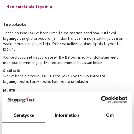
Näe kaikki ale-löydöt »
gformers
blarna
taleikit
elut
ikat
tman
oleikit
neuvot
Tuotetieto
kalut
libompa
opelit
iviteettilelut
alaa
Tässä asussa BABY born kimaltelee tähtien tahdissa. Kiiltävät
leggingsit ja glitterpusero, ja niiden kanssa hame ja takki, joissa on
ney
elyvaunut
Lapsi
alaa
elit
vaaleanpunaisia paljetteja. Rohkea nallekuvioinen lippis täydentää
ney Prinsessat
lookin.
ettävät lelut
0 palaa
lit
aukut
spalvelu
Korkealaatuiset lisävarusteet BABY bornille. Mahdollistaa vielä
eli
peli
lit
di
monipuolisemman ja pitkäkestoisemman hauskan leikin.
ksiä & vastauksia
zen
Sisältää
:
nhoito
palapelit
BABY born glamour -asu 43 cm, joka koostuu puserosta,
tuotetta
mähäkkimies
leggingseistä, lippiksestä, hameesta ja takista
pyhuone
miaiset
ien oheistarvikkeet
kit ja käsipyyhkeet
 verkkokaupasta
ry Potter
Muuta
hkeet
vikkeet
aunutarvikkeita
Ikä: 3 vuotta+
lo Kitty
it & Tarvikkeet
le
.L.
ossa
na/Äiti
Samtycke
Information
Om
mmi Lehmä
kut
kaus & imetys
us
le