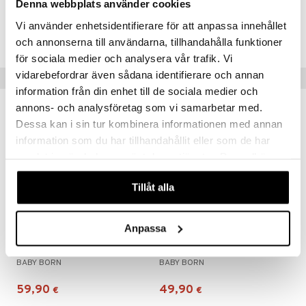
eenvarjot
istelu
nen
Denna webbplats använder cookies
Tuotenumero
umi
Vi använder enhetsidentifierare för att anpassa innehållet
mput
lalaput
keet
TBO44-1-XX
le
och annonserna till användarna, tillhandahålla funktioner
ten Huonekalut
ten aterimet
inkolasit
ta
för sociala medier och analysera vår trafik. Vi
 Patrol
tot
ka- & Säilytyslaatikot
ut ja lakit
ysitterit
vidarebefordrar även sådana identifierare och annan
isuus
Suositut tuotteet
pi Pitkätossu
information från din enhet till de sociala medier och
lytys
tipullot & Tarvikkeet
starvikkeita
uviltti
annons- och analysföretag som vi samarbetar med.
sa Possu
gyn vaatteet
ipullot & Tarvikkeet
ut
iilit
Dessa kan i sin tur kombinera informationen med annan
 MASKS
information som du har tillhandahållit eller som de har
ut
ulelut & helistimet
samlat in när du har använt deras tjänster. Du godkänner
kemon
apussit
uvajumppa
våra cookies vid fortsatt användande av vår webbplats.
ållan
Tillåt alla
er Mario
ru & Pesonen
Anpassa
BABY Born Bad Kylpyamme
BABY born Bike with Lucky
BABY BORN
BABY BORN
59,90
49,90
€
€