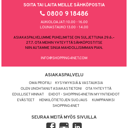
SOITA TAI LAITA MEILLE SÄHKÖPOSTIA
0800 9 18486
AUKIOLOAJAT: 10.00 - 16.00
LOUNASTAUKO 13.00 - 14.00
ASIAKASPALVELUMME PUHELIMITSE ON SULJETTUNA 29.6.–
27.7. OTA MEIHIN YHTEYTTÄ SÄHKÖPOSTITSE
NIIN AUTAMME SINUA MAHDOLLISIMMAN PIAN.
INFO@SHOPPING4NET.COM
ASIAKASPALVELU
OMA PROFIILI
KYSYMYKSIÄ & VASTAUKSIA
OLEN UNOHTANUT ASIAKASTIETONI
OTA YHTEYTTÄ
EDULLISET HINNAT
EHDOT - SHOPPING4NETIN MYYNTIEHDOT
EVÄSTEET
HENKILÖTIETOJEN SUOJAUS
KUMPPANIKSI
SHOPPING4NET
SEURAA MEITÄ MYÖS SIVUILLA