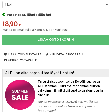
O Minecraft
entarvikkeita
GO Ninjago
ens Barn
Varastossa, lähetetään heti
18,90
GO Speed Champions
ållan
€
Maksa osamaksulla alkaen 5 € per kuukausi.
GO Spidey
ffi Love
LISÄÄ OSTOSKORIIN
O Super Heroes
mintahahmot
ic
oti
LISÄÄ TOIVELISTALLE
KIRJOITA ARVOSTELU
ndby
elut
KERRO YSTÄVÄLLE
dby Tukholma
bil
ALE - on aika napsauttaa löydöt kotiin!
umi
ut
Tartu tilaisuuteen tehdä löytöjä suuresta
pi Laiva
o
ohjattavat
ALEstamme. Juuri nyt tarjoamme suuren
valikoiman jännittäviä tuotteita alennetuilla
pi Pitkätossu Huvikumpu
badabado
a & Palikat
hinnoilla!
ki
O Builder
tuja hahmoja
Ale on voimassa 31.8.2026 asti mutta ole
nopea - suosikkituotteesi voivat päästä
omag
ot
kit
loppumaan!