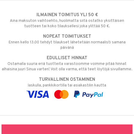
ILMAINEN TOIMITUS YLI 50 €
Aina maksuton vaihtoehto, huolimatta siitä ostatko yksittäisen
tuotteen tai koko tilauksellesi joka ylittää 50 €.
NOPEAT TOIMITUKSET
Ennen kello 13.00 tehdyt tilaukset lähetetään normaalisti samana
päivänä
EDULLISET HINNAT
Ostamalla suuria eriä tuotteita varastoomme voimme pitää hinnat
alhaisina juuri Sinua varten! Voit olla varma, että teet löytöjä sivuillamme.
TURVALLINEN OSTAMINEN
laskulla, pankkikortilla tai asiakastilin kautta