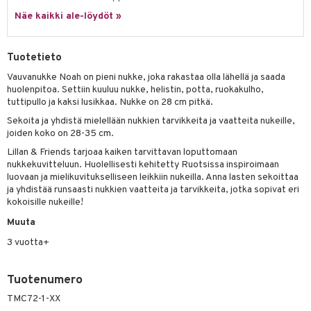
Näe kaikki ale-löydöt »
gformers
blarna
taleikit
elut
ikat
tman
oleikit
neuvot
Tuotetieto
kalut
libompa
opelit
iviteettilelut
alaa
Vauvanukke Noah on pieni nukke, joka rakastaa olla lähellä ja saada
huolenpitoa. Settiin kuuluu nukke, helistin, potta, ruokakulho,
ney
elyvaunut
Lapsi
alaa
elit
tuttipullo ja kaksi lusikkaa. Nukke on 28 cm pitkä.
ney Prinsessat
ettävät lelut
0 palaa
lit
aukut
Sekoita ja yhdistä mielellään nukkien tarvikkeita ja vaatteita nukeille,
spalvelu
joiden koko on 28-35 cm.
eli
peli
lit
di
Lillan & Friends tarjoaa kaiken tarvittavan loputtomaan
ksiä & vastauksia
zen
nukkekuvitteluun. Huolellisesti kehitetty Ruotsissa inspiroimaan
nhoito
palapelit
luovaan ja mielikuvitukselliseen leikkiin nukeilla. Anna lasten sekoittaa
tuotetta
mähäkkimies
ja yhdistää runsaasti nukkien vaatteita ja tarvikkeita, jotka sopivat eri
pyhuone
miaiset
ien oheistarvikkeet
kit ja käsipyyhkeet
kokoisille nukeille!
 verkkokaupasta
ry Potter
hkeet
vikkeet
aunutarvikkeita
Muuta
lo Kitty
it & Tarvikkeet
le
3 vuotta+
.L.
ossa
na/Äiti
Tuotenumero
mmi Lehmä
kut
kaus & imetys
us
TMC72-1-XX
le