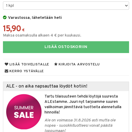
O Minecraft
entarvikkeita
GO Ninjago
ens Barn
Varastossa, lähetetään heti
15,90
GO Speed Champions
ållan
€
Maksa osamaksulla alkaen 4 € per kuukausi.
GO Spidey
ffi Love
LISÄÄ OSTOSKORIIN
O Super Heroes
mintahahmot
ic
oti
LISÄÄ TOIVELISTALLE
KIRJOITA ARVOSTELU
ndby
elut
KERRO YSTÄVÄLLE
dby Tukholma
bil
ALE - on aika napsauttaa löydöt kotiin!
umi
ut
Tartu tilaisuuteen tehdä löytöjä suuresta
pi Laiva
o
ohjattavat
ALEstamme. Juuri nyt tarjoamme suuren
valikoiman jännittäviä tuotteita alennetuilla
pi Pitkätossu Huvikumpu
badabado
a & Palikat
hinnoilla!
ki
O Builder
tuja hahmoja
Ale on voimassa 31.8.2026 asti mutta ole
nopea - suosikkituotteesi voivat päästä
omag
ot
kit
loppumaan!