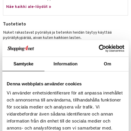
Näe kaikki ale-löydöt »
gformers
blarna
taleikit
elut
ikat
tman
oleikit
neuvot
Tuotetieto
kalut
libompa
opelit
iviteettilelut
alaa
Nuket rakastavat pyöräilyä ja tietenkin heidän täytyy käyttää
pyöräilykypärää, aivan kuten kaikkien lasten.
ney
elyvaunut
Lapsi
alaa
elit
Upea vaaleanpunainen kypärä on kiiltävillä pilkuilla ja tyylikkäällä
ney Prinsessat
ettävät lelut
0 palaa
lit
aukut
kultakruunulla varustettu! Nukkekivaa kaikille!
spalvelu
eli
Lillan & Friends tarjoaa kaiken, mitä tarvitaan loputtomaan
peli
lit
di
Samtycke
Information
Om
nukkekivaan. Huolellisesti kehitetty Ruotsissa inspiroimaan luovaan ja
ksiä & vastauksia
zen
mielikuvitukselliseen leikkiin nukeilla. Anna lasten yhdistellä ja sovittaa
nhoito
palapelit
runsaasti nukenvaatteita ja -tarvikkeita, jotka sopivat erikokoisille
tuotetta
mähäkkimies
nukeille!
pyhuone
miaiset
ien oheistarvikkeet
kit ja käsipyyhkeet
Denna webbplats använder cookies
 verkkokaupasta
ry Potter
Muuta
hkeet
vikkeet
aunutarvikkeita
Vi använder enhetsidentifierare för att anpassa innehållet
3 vuotta+
lo Kitty
och annonserna till användarna, tillhandahålla funktioner
it & Tarvikkeet
le
för sociala medier och analysera vår trafik. Vi
.L.
ossa
na/Äiti
vidarebefordrar även sådana identifierare och annan
mmi Lehmä
information från din enhet till de sociala medier och
kut
kaus & imetys
us
annons- och analysföretag som vi samarbetar med.
le