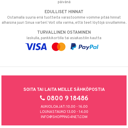
päivänä
EDULLISET HINNAT
Ostamalla suuria eriä tuotteita varastoomme voimme pitää hinnat
alhaisina juuri Sinua varten! Voit olla varma, että teet löytöjä sivuillamme.
TURVALLINEN OSTAMINEN
laskulla, pankkikortilla tai asiakastilin kautta
SOITA TAI LAITA MEILLE SÄHKÖPOSTIA
0800 9 18486
AUKIOLOAJAT: 10.00 - 16.00
LOUNASTAUKO 13.00 - 14.00
INFO@SHOPPING4NET.COM