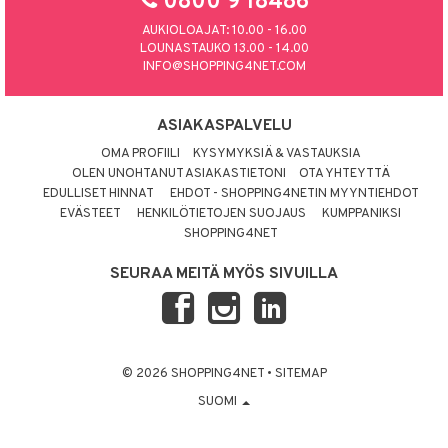
0800 9 18486
AUKIOLOAJAT: 10.00 - 16.00
LOUNASTAUKO 13.00 - 14.00
INFO@SHOPPING4NET.COM
ASIAKASPALVELU
OMA PROFIILI
KYSYMYKSIÄ & VASTAUKSIA
OLEN UNOHTANUT ASIAKASTIETONI
OTA YHTEYTTÄ
EDULLISET HINNAT
EHDOT - SHOPPING4NETIN MYYNTIEHDOT
EVÄSTEET
HENKILÖTIETOJEN SUOJAUS
KUMPPANIKSI
SHOPPING4NET
SEURAA MEITÄ MYÖS SIVUILLA
© 2026 SHOPPING4NET
•
SITEMAP
SUOMI