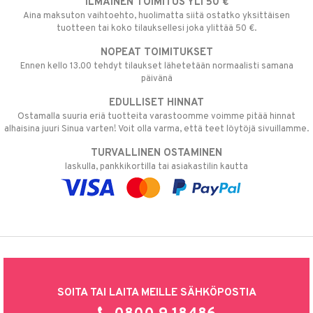
ILMAINEN TOIMITUS YLI 50 €
Aina maksuton vaihtoehto, huolimatta siitä ostatko yksittäisen
tuotteen tai koko tilauksellesi joka ylittää 50 €.
NOPEAT TOIMITUKSET
Ennen kello 13.00 tehdyt tilaukset lähetetään normaalisti samana
päivänä
EDULLISET HINNAT
Ostamalla suuria eriä tuotteita varastoomme voimme pitää hinnat
alhaisina juuri Sinua varten! Voit olla varma, että teet löytöjä sivuillamme.
TURVALLINEN OSTAMINEN
laskulla, pankkikortilla tai asiakastilin kautta
SOITA TAI LAITA MEILLE SÄHKÖPOSTIA