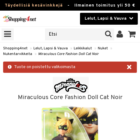
Täydellisiä kesävinkkejä
-
Ilmainen toimitus yli 50 €
Lelut, Lapsi & Vauva
ERKKEJÄ
Kauneudenhoito
JAT
UOTTEITA
Piilolinssit
Shopping4net
»
Lelut, Lapsi & Vauva
»
Leikkikalut
»
Nuket
»
Nukentarvikkeita
»
Miraculous Core Fashion Doll Cat Noir
Luontaistuotteet
u
×
Tuote on poistettu valikoimasta
Apteekki
lumateriaalit
atteet
lusetti
lukirjat
Fitness
pi
kirjat
t
Koti & Sisustus
Miraculous Core Fashion Doll Cat Noir
gingsit
ut
rvikkeet
rjat
atteet & Sukat
lelut
Lelut, Lapsi & Vauva
luvaha
pelit
vot
Tuotemerkkejä
oradat
ja maalaa
et
t
Kampanjat
ot
 Real
otteet
it
lentereita