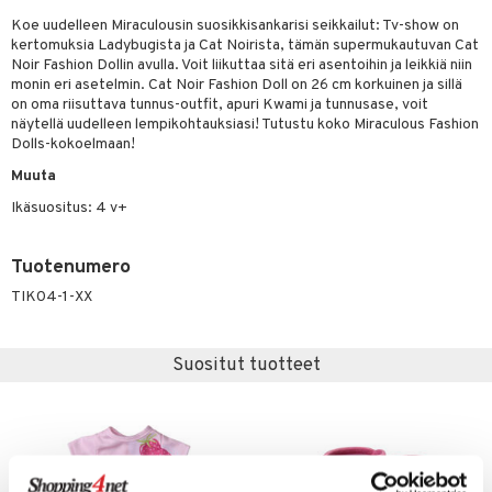
O Minecraft
Koe uudelleen Miraculousin suosikkisankarisi seikkailut: Tv-show on
entarvikkeita
kertomuksia Ladybugista ja Cat Noirista, tämän supermukautuvan Cat
GO Ninjago
ens Barn
Noir Fashion Dollin avulla. Voit liikuttaa sitä eri asentoihin ja leikkiä niin
monin eri asetelmin. Cat Noir Fashion Doll on 26 cm korkuinen ja sillä
GO Speed Champions
ållan
on oma riisuttava tunnus-outfit, apuri Kwami ja tunnusase, voit
näytellä uudelleen lempikohtauksiasi! Tutustu koko Miraculous Fashion
GO Spidey
ffi Love
Dolls-kokoelmaan!
O Super Heroes
Muuta
mintahahmot
Ikäsuositus: 4 v+
ic
oti
ndby
elut
Tuotenumero
dby Tukholma
bil
TIK04-1-XX
umi
ut
Suositut tuotteet
pi Laiva
o
ohjattavat
pi Pitkätossu Huvikumpu
badabado
a & Palikat
ki
O Builder
tuja hahmoja
omag
ot
kit