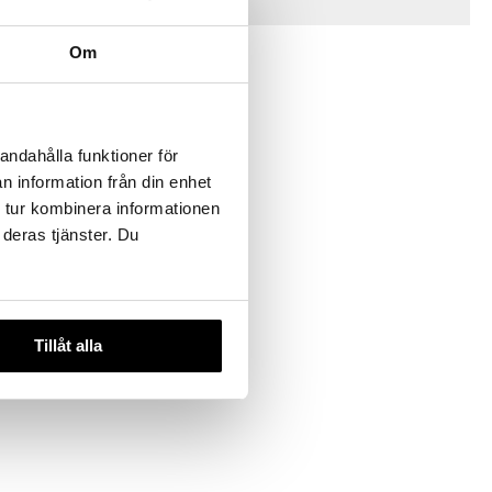
Vinkkejä sinulle
Om
andahålla funktioner för
n information från din enhet
 tur kombinera informationen
 deras tjänster. Du
eikkipizzan
Tillåt alla