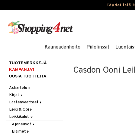
Täydellisiä 
Kauneudenhoito
Piilolinssit
Luontais
TUOTEMERKKEJÄ
Casdon Ooni Lei
KAMPANJAT
UUSIA TUOTTEITA
Askartelu
Kirjat
Askartelumateriaalit
Lastenvaatteet
Askartelusetti
Askartelukirjat
Leiki & Opi
Helmet
Maalauskirjat
Alaosat
Leikkikalut
Koulutarvikkeet
Päiväkirjat
Alusvaatteet & Sukat
Opetuslelut
Leggingsit
Muovailuvaha
Kengät
Oppimispelit
Ajoneuvot
Piirrä ja maalaa
Mekot
Soittimet
Eläimet
Autoradat