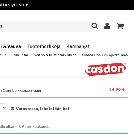
itus yli 50 €
si & Vauva
Tuotemerkkejä
Kampanjat
alut
»
Leiki kotia
»
Keittiö & keittiötarvikkeet
»
Casdon Ooni Leikkipizza-uuni
34,90 €
 Ooni Leikkipizza-uuni
Varastossa, lähetetään heti
la alkaen 6 € per kuukausi.