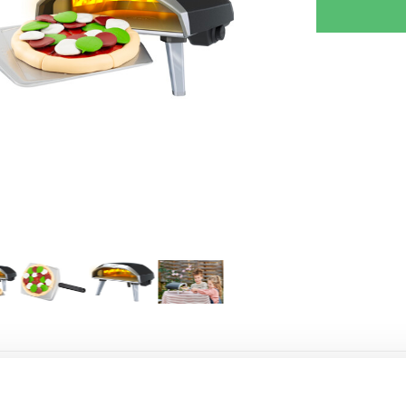
RJOITA ARVOSTELU
KERRO YSTÄVÄLLE