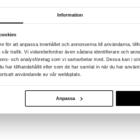
a löydöt kotiin!
isuuteen tehdä löytöjä suuresta ALEstamme. Juuri
Information
mme suuren valikoiman jännittäviä tuotteita
a hinnoilla!
massa 31.8.2026 asti mutta ole nopea -
cookies
otteesi voivat päästä loppumaan!
e för att anpassa innehållet och annonserna till användarna, tillh
i ale-löydöt »
vår trafik. Vi vidarebefordrar även sådana identifierare och anna
nnons- och analysföretag som vi samarbetar med. Dessa kan i sin
har tillhandahållit eller som de har samlat in när du har använt
Casdon Ooni L
ortsatt användande av vår webbplats.
ajille! Käynnistä pizzauuni ja sisäpuoli valaistuu
Täyttöasema
CASDON
zzalapion ja -leikkurin sekä leikkipizzan, yhteensä 33
20,90
€
Anpassa
sälly pakkaukseen).