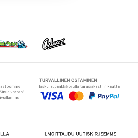
TURVALLINEN OSTAMINEN
varastoomme
laskulla, pankkikortilla tai asiakastilin kautta
 Sinua varten!
sivuillamme.
ILLA
ILMOITTAUDU UUTISKIRJEEMME