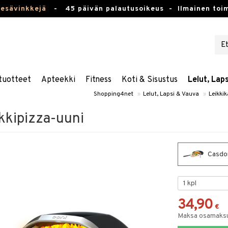
kesävinkkejä
-
45 päivän palautusoikeus -
Ilmainen toim
tuotteet
Apteekki
Fitness
Koti & Sisustus
Lelut, Lap
Shopping4net
»
Lelut, Lapsi & Vauva
»
Leikkik
kkipizza-uuni
Casdon
34,90
€
Maksa osamaksul