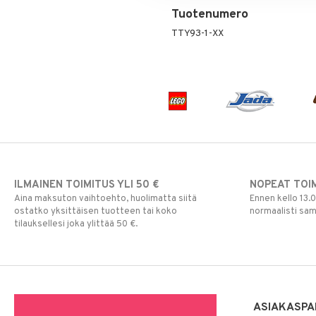
Rahapussit
Vauvajumppa
Skrållan
Tuotenumero
Super Mario
TTY93-1-XX
Viiru & Pesonen
ILMAINEN TOIMITUS YLI 50 €
NOPEAT TOI
Aina maksuton vaihtoehto, huolimatta siitä
Ennen kello 13.
ostatko yksittäisen tuotteen tai koko
normaalisti sa
tilauksellesi joka ylittää 50 €.
ASIAKASPA