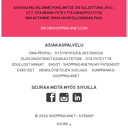
ASIAKASPALVELUMME PUHELIMITSE ON SULJETTUNA 29.6.–
27.7. OTA MEIHIN YHTEYTTÄ SÄHKÖPOSTITSE
NIIN AUTAMME SINUA MAHDOLLISIMMAN PIAN.
INFO@SHOPPING4NET.COM
ASIAKASPALVELU
OMA PROFIILI
KYSYMYKSIÄ & VASTAUKSIA
OLEN UNOHTANUT ASIAKASTIETONI
OTA YHTEYTTÄ
EDULLISET HINNAT
EHDOT - SHOPPING4NETIN MYYNTIEHDOT
EVÄSTEET
HENKILÖTIETOJEN SUOJAUS
KUMPPANIKSI
SHOPPING4NET
SEURAA MEITÄ MYÖS SIVUILLA
© 2026 SHOPPING4NET
•
SITEMAP
SUOMI