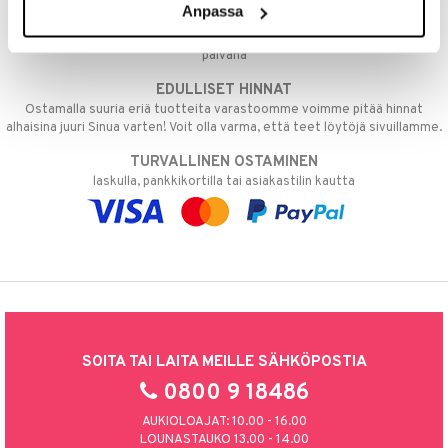
Anpassa
NOPEAT TOIMITUKSET
umi
Ennen kello 13.00 tehdyt tilaukset lähetetään normaalisti samana
päivänä
le
EDULLISET HINNAT
 Patrol
Ostamalla suuria eriä tuotteita varastoomme voimme pitää hinnat
alhaisina juuri Sinua varten! Voit olla varma, että teet löytöjä sivuillamme.
pi Pitkätossu
TURVALLINEN OSTAMINEN
sa Possu
laskulla, pankkikortilla tai asiakastilin kautta
 MASKS
kemon
ållan
er Mario
ru & Pesonen
SOITA TAI LAITA MEILLE SÄHKÖPOSTIA
0800 9 18486
AUKIOLOAJAT: 10.00 - 16.00
LOUNASTAUKO 13.00 - 14.00