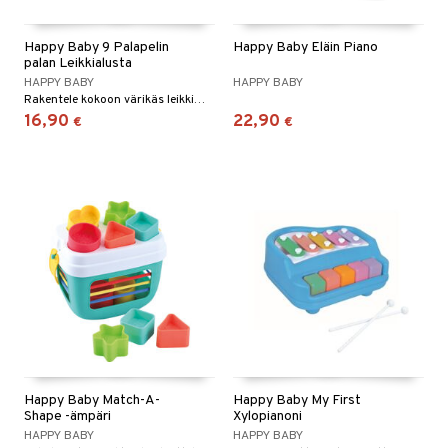
O Minecraft
entarvikkeita
gyn vaatteet
ipullot & Tarvikkeet
ut
gformers
iilit
blarna
taleikit
elut
Happy Baby 9 Palapelin
Happy Baby Eläin Piano
GO Ninjago
ens Barn
ut
palan Leikkialusta
ikat
ulelut & helistimet
tman
oleikit
neuvot
HAPPY BABY
HAPPY BABY
GO Speed Champions
ållan
apussit
kalut
uvajumppa
libompa
opelit
Rakentele kokoon värikäs leikkimatto lapsellesi.
iviteettilelut
16,90
22,90
€
€
GO Spidey
ffi Love
ney
elyvaunut
O Super Heroes
mintahahmot
ney Prinsessat
ettävät lelut
ic
eli
zen
mähäkkimies
ry Potter
lo Kitty
.L.
Happy Baby Match-A-
Happy Baby My First
mmi Lehmä
Shape -ämpäri
Xylopianoni
HAPPY BABY
HAPPY BABY
le