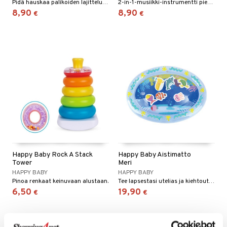
Pidä hauskaa palikoiden lajittelussa oikeisiin reikiin.
2-in-1-musiikki-instrumentti pienille muusikoille.
8,90
8,90
umi
€
€
le
 Patrol
pi Pitkätossu
sa Possu
 MASKS
kemon
ållan
er Mario
Happy Baby Rock A Stack
Happy Baby Aistimatto
Tower
Meri
ru & Pesonen
HAPPY BABY
HAPPY BABY
Pinoa renkaat keinuvaan alustaan.
Tee lapsestasi utelias ja kiehtoutunut meren elämästä.
6,50
19,90
€
€