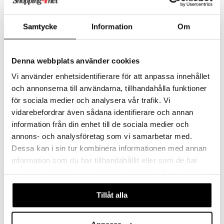
Samtycke
Information
Om
Denna webbplats använder cookies
Vi använder enhetsidentifierare för att anpassa innehållet
och annonserna till användarna, tillhandahålla funktioner
för sociala medier och analysera vår trafik. Vi
Happy Baby Hop N' Bounce
Happy Baby Hop N' Bounce
vidarebefordrar även sådana identifierare och annan
Fido Hyppyeläin
Luna
HAPPY BABY
HAPPY BABY
information från din enhet till de sociala medier och
Koe paljon hauskoja hyppyleikkejä!
Soma yksisarvinen, jolla voi hyppiä ympäri!
annons- och analysföretag som vi samarbetar med.
24,90
Seuraa
€
Dessa kan i sin tur kombinera informationen med annan
information som du har tillhandahållit eller som de har
samlat in när du har använt deras tjänster. Du godkänner
våra cookies vid fortsatt användande av vår webbplats.
Tillåt alla