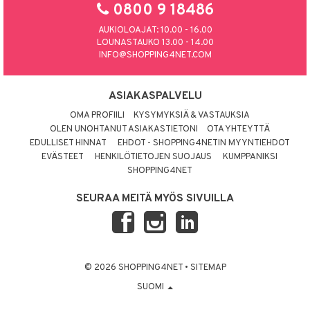
0800 9 18486
AUKIOLOAJAT: 10.00 - 16.00
LOUNASTAUKO 13.00 - 14.00
INFO@SHOPPING4NET.COM
ASIAKASPALVELU
OMA PROFIILI
KYSYMYKSIÄ & VASTAUKSIA
OLEN UNOHTANUT ASIAKASTIETONI
OTA YHTEYTTÄ
EDULLISET HINNAT
EHDOT - SHOPPING4NETIN MYYNTIEHDOT
EVÄSTEET
HENKILÖTIETOJEN SUOJAUS
KUMPPANIKSI
SHOPPING4NET
SEURAA MEITÄ MYÖS SIVUILLA
© 2026 SHOPPING4NET
•
SITEMAP
SUOMI