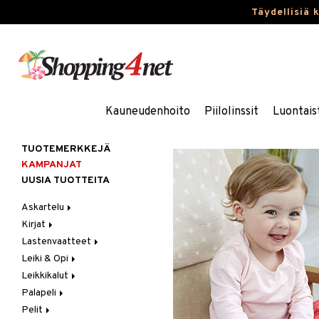
Täydellisiä 
Kauneudenhoito
Piilolinssit
Luontais
TUOTEMERKKEJÄ
KAMPANJAT
UUSIA TUOTTEITA
Askartelu
Kirjat
Askartelumateriaalit
Lastenvaatteet
Askartelusetti
Askartelukirjat
Leiki & Opi
Helmet
Maalauskirjat
Alaosat
Leikkikalut
Koulutarvikkeet
Päiväkirjat
Alusvaatteet & Sukat
Opetuslelut
Leggingsit
Palapeli
Muovailuvaha
Kengät
Oppimispelit
Ajoneuvot
Pelit
Piirrä ja maalaa
Mekot
Soittimet
Eläimet
1000 palaa
Autoradat