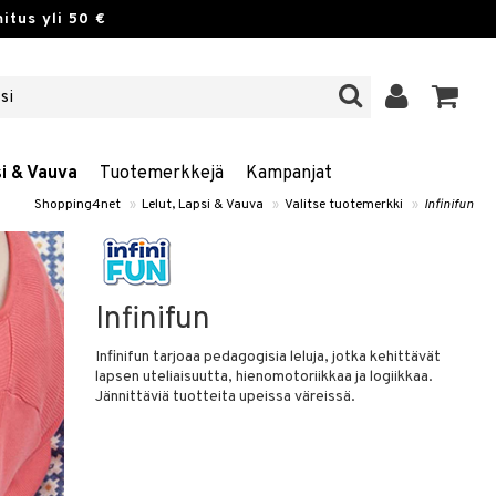
itus yli 50 €
si & Vauva
Tuotemerkkejä
Kampanjat
Shopping4net
»
Lelut, Lapsi & Vauva
»
Valitse tuotemerkki
»
Infinifun
Infinifun
Infinifun tarjoaa pedagogisia leluja, jotka kehittävät
lapsen uteliaisuutta, hienomotoriikkaa ja logiikkaa.
Jännittäviä tuotteita upeissa väreissä.