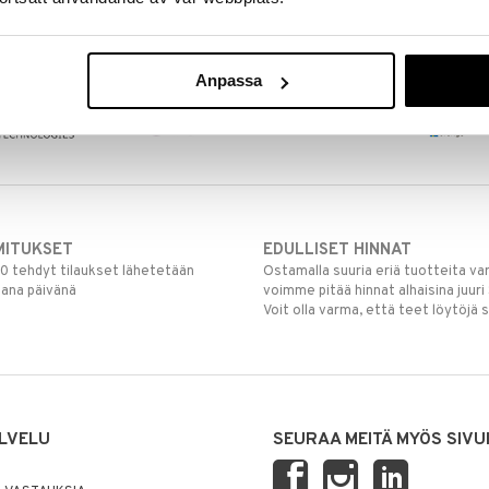
Anpassa
MITUKSET
EDULLISET HINNAT
00 tehdyt tilaukset lähetetään
Ostamalla suuria eriä tuotteita 
mana päivänä
voimme pitää hinnat alhaisina juuri
Voit olla varma, että teet löytöjä 
LVELU
SEURAA MEITÄ MYÖS SIVU