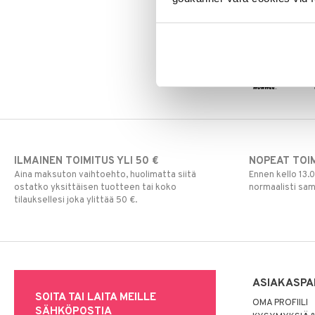
29,90
€
LEGO Super Heroes
Toimintahahmot
Disney Prinsessat
Vedettävät lelut
Sonic
Eemeli
Frozen
Hämähäkkimies
Harry Potter
Hello Kitty
L.O.L.
Mimmi Lehmä
Mulle
ILMAINEN TOIMITUS YLI 50 €
NOPEAT TOI
Muumi
Aina maksuton vaihtoehto, huolimatta siitä
Ennen kello 13.
Nalle
ostatko yksittäisen tuotteen tai koko
normaalisti sa
Paw Patrol
tilauksellesi joka ylittää 50 €.
Peppi Pitkätossu
Pipsa Possu
PJ MASKS
Pokemon
Skrållan
ASIAKASPA
Super Mario
SOITA TAI LAITA MEILLE
OMA PROFIILI
SÄHKÖPOSTIA
Viiru & Pesonen