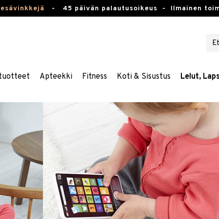
kesävinkkejä
-
45 päivän palautusoikeus -
Ilmainen toim
tuotteet
Apteekki
Fitness
Koti & Sisustus
Lelut, Lap