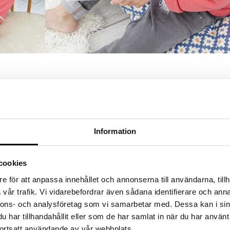
Information
cookies
e för att anpassa innehållet och annonserna till användarna, tillh
vår trafik. Vi vidarebefordrar även sådana identifierare och anna
nnons- och analysföretag som vi samarbetar med. Dessa kan i sin
har tillhandahållit eller som de har samlat in när du har använt
ortsatt användande av vår webbplats.