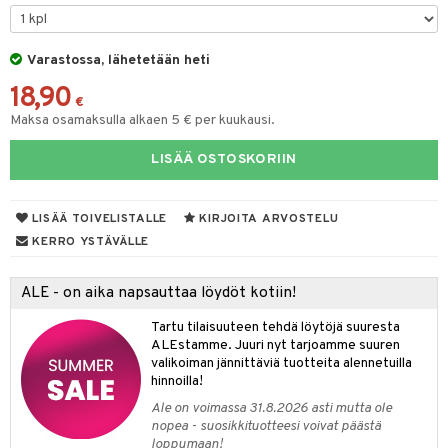
ut
nen
GO Disney
by's Dollhouse
pi Laiva
mput
o
lalaput
ohjattavat
keet
Varastossa, lähetetään heti
O Disney Princess
py Friends
pi Pitkätossu Huvikumpu
ten Huonekalut
badabado
ten aterimet
inkolasit
a & Palikat
ta
18,90
GO DUPLO
.L.
tot
ki
ka- & Säilytyslaatikot
ut ja lakit
€
O Builder
ysitterit
tuja hahmoja
isuus
Maksa osamaksulla alkaen 5 € per kuukausi.
O Friends
gtoys
lytys
tipullot & Tarvikkeet
starvikkeita
omag
uviltti
ot
kit
LISÄÄ OSTOSKORIIN
O Minecraft
entarvikkeita
gyn vaatteet
ipullot & Tarvikkeet
ut
gformers
iilit
blarna
taleikit
elut
GO Ninjago
ens Barn
ut
ikat
ulelut & helistimet
tman
oleikit
neuvot
LISÄÄ TOIVELISTALLE
KIRJOITA ARVOSTELU
GO Speed Champions
ållan
apussit
kalut
uvajumppa
libompa
opelit
iviteettilelut
KERRO YSTÄVÄLLE
GO Spidey
ffi Love
ney
elyvaunut
ALE - on aika napsauttaa löydöt kotiin!
O Super Heroes
mintahahmot
ney Prinsessat
ettävät lelut
Tartu tilaisuuteen tehdä löytöjä suuresta
ic
eli
ALEstamme. Juuri nyt tarjoamme suuren
valikoiman jännittäviä tuotteita alennetuilla
zen
hinnoilla!
Ale on voimassa 31.8.2026 asti mutta ole
mähäkkimies
nopea - suosikkituotteesi voivat päästä
loppumaan!
ry Potter