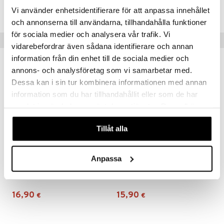
TLL71-1-XX
Vi använder enhetsidentifierare för att anpassa innehållet
ru & Pesonen
och annonserna till användarna, tillhandahålla funktioner
för sociala medier och analysera vår trafik. Vi
Vinkkejä sinulle
vidarebefordrar även sådana identifierare och annan
information från din enhet till de sociala medier och
annons- och analysföretag som vi samarbetar med.
Dessa kan i sin tur kombinera informationen med annan
information som du har tillhandahållit eller som de har
samlat in när du har använt deras tjänster. Du godkänner
våra cookies vid fortsatt användande av vår webbplats.
Tillåt alla
Anpassa
Hahmot laulukassiin 2 Poliisi ym.
Hahmot laulukassiin 3 Joulu
OSKAR & ELLEN
OSKAR & ELLEN
16,90
15,90
€
€