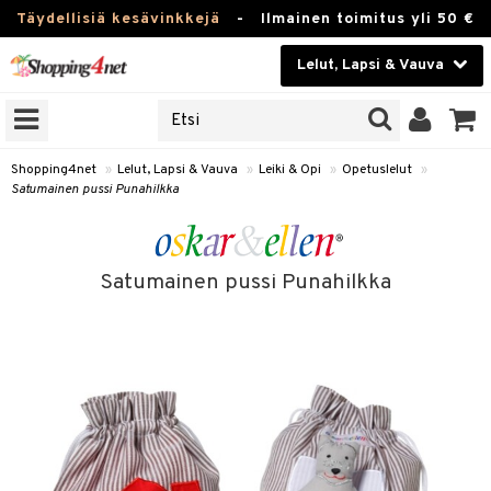
Täydellisiä kesävinkkejä
-
Ilmainen toimitus yli 50 €
Lelut, Lapsi & Vauva
ERKKEJÄ
Kauneudenhoito
JAT
UOTTEITA
Piilolinssit
Shopping4net
»
Lelut, Lapsi & Vauva
»
Leiki & Opi
»
Opetuslelut
»
Satumainen pussi Punahilkka
Luontaistuotteet
u
Apteekki
lumateriaalit
Satumainen pussi Punahilkka
atteet
lusetti
lukirjat
Fitness
pi
kirjat
t
Koti & Sisustus
gingsit
rvikkeet
rjat
atteet & Sukat
lelut
Lelut, Lapsi & Vauva
luvaha
pelit
Tuotemerkkejä
ja maalaa
et
Kampanjat
otteet
it