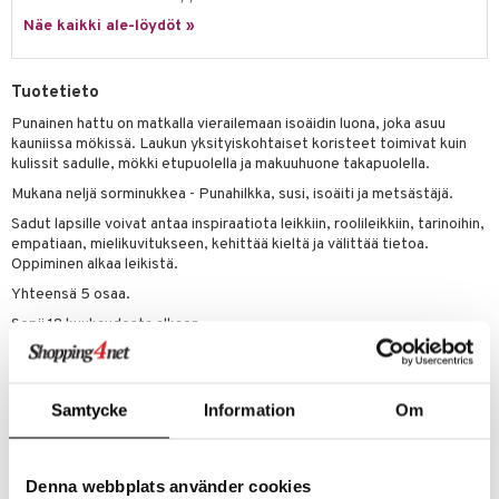
Näe kaikki ale-löydöt »
lo Kitty
.L.
Tuotetieto
mmi Lehmä
Punainen hattu on matkalla vierailemaan isoäidin luona, joka asuu
kauniissa mökissä. Laukun yksityiskohtaiset koristeet toimivat kuin
le
kulissit sadulle, mökki etupuolella ja makuuhuone takapuolella.
umi
Mukana neljä sorminukkea - Punahilkka, susi, isoäiti ja metsästäjä.
Sadut lapsille voivat antaa inspiraatiota leikkiin, roolileikkiin, tarinoihin,
le
empatiaan, mielikuvitukseen, kehittää kieltä ja välittää tietoa.
 Patrol
Oppiminen alkaa leikistä.
Yhteensä 5 osaa.
pi Pitkätossu
Sopii 18 kuukaudesta alkaen.
sa Possu
Valmistettu 35% puuvillasta ja 65% polyesteristä. 40°C käsinpesu.
 MASKS
Muuta
Samtycke
Information
Om
kemon
18 kk+
ållan
Denna webbplats använder cookies
Tuotenumero
er Mario