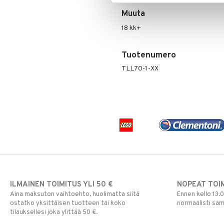
Pokemon
Muuta
Skrållan
18 kk+
Super Mario
Viiru & Pesonen
Tuotenumero
TLL70-1-XX
ILMAINEN TOIMITUS YLI 50 €
NOPEAT TOI
Aina maksuton vaihtoehto, huolimatta siitä
Ennen kello 13.
ostatko yksittäisen tuotteen tai koko
normaalisti sa
tilauksellesi joka ylittää 50 €.