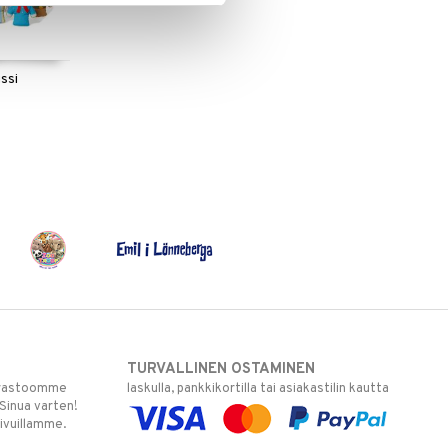
ssi
N
TURVALLINEN OSTAMINEN
varastoomme
laskulla, pankkikortilla tai asiakastilin kautta
 Sinua varten!
sivuillamme.