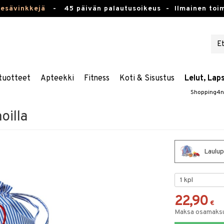
kesävinkkejä
-
45 päivän palautusoikeus -
Ilmainen toim
tuotteet
Apteekki
Fitness
Koti & Sisustus
Lelut, Lap
Shopping4n
oilla
Laulup
22,90
€
Maksa osamaksul