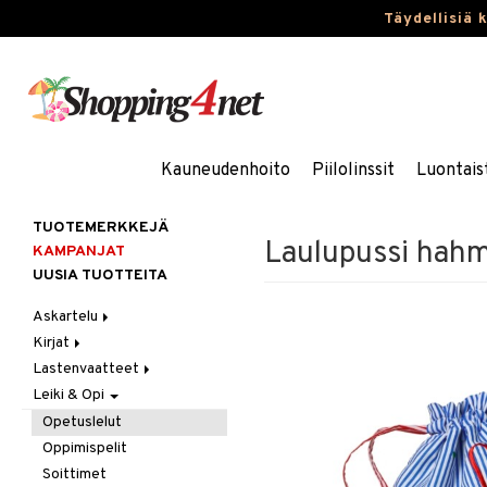
Täydellisiä 
Kauneudenhoito
Piilolinssit
Luontais
TUOTEMERKKEJÄ
Laulupussi hahm
KAMPANJAT
UUSIA TUOTTEITA
Askartelu
Kirjat
Askartelumateriaalit
Lastenvaatteet
Askartelusetti
Askartelukirjat
Leiki & Opi
Helmet
Maalauskirjat
Alaosat
Koulutarvikkeet
Päiväkirjat
Alusvaatteet & Sukat
Leggingsit
Opetuslelut
Muovailuvaha
Kengät
Oppimispelit
Piirrä ja maalaa
Mekot
Soittimet