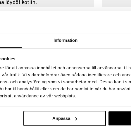
a löydöt kotiin!
isuuteen tehdä löytöjä suuresta ALEstamme. Juuri
mme suuren valikoiman jännittäviä tuotteita
a hinnoilla!
massa 31.8.2026 asti mutta ole nopea -
otteesi voivat päästä loppumaan!
Information
i ale-löydöt »
cookies
Hahmot lauluka
e för att anpassa innehållet och annonserna till användarna, tillh
hahmoja, joista lauletaan erilaisia lauluja. Kun laulat
Poliisi ym.
vår trafik. Vi vidarebefordrar även sådana identifierare och anna
ja mielikuvitustaan. Hän oppii uusia sanoja ja alkaa
OSKAR & ELLE
stimuloi lapsesi fonologista tietoisuutta.
nnons- och analysföretag som vi samarbetar med. Dessa kan i sin
16,90
€
har tillhandahållit eller som de har samlat in när du har använt
mmas…
ortsatt användande av vår webbplats.
 ympäri, ympäri, ympäri…
Anpassa
65% polyesteristä. 40°C käsinpesu