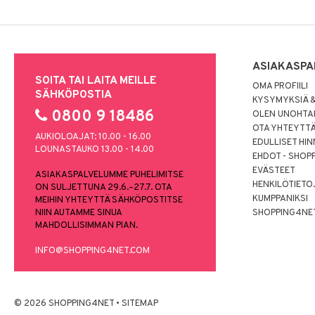
ASIAKASPA
SOITA TAI LAITA MEILLE
OMA PROFIILI
SÄHKÖPOSTIA
KYSYMYKSIÄ &
0800 9 18486
OLEN UNOHTAN
OTA YHTEYTT
AUKIOLOAJAT: 10.00 - 16.00
EDULLISET HI
LOUNASTAUKO 13.00 - 14.00
EHDOT - SHOP
EVÄSTEET
ASIAKASPALVELUMME PUHELIMITSE
HENKILÖTIETO
ON SULJETTUNA 29.6.–27.7. OTA
KUMPPANIKSI
MEIHIN YHTEYTTÄ SÄHKÖPOSTITSE
NIIN AUTAMME SINUA
SHOPPING4NE
MAHDOLLISIMMAN PIAN.
INFO@SHOPPING4NET.COM
© 2026 SHOPPING4NET
•
SITEMAP