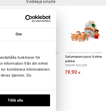
Vinkkejä sinulle
Om
ssiin 2
Hahmot laulukassiin 3
Satumainen pussi Kolme
andahålla funktioner för
Joulu
pukkia
n information från din enhet
N
OSKAR & ELLEN
OSKAR & ELLEN
 tur kombinera informationen
15,90
19,90
€
€
 deras tjänster. Du
Tillåt alla