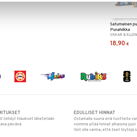
Satumainen pu
Punahilkka
OSKAR & ELLE
18,90
€
MITUKSET
EDULLISET HINNAT
00 tehdyt tilaukset lähetetään
Ostamalla suuria eriä tuotteita 
mana päivänä
voimme pitää hinnat alhaisina juuri
Voit olla varma, että teet löytöjä 