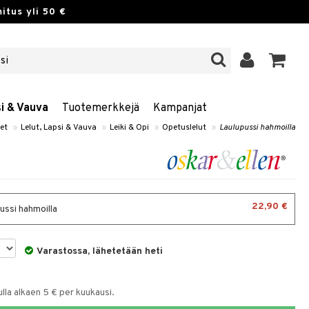
itus yli 50 €
si & Vauva
Tuotemerkkejä
Kampanjat
et
»
Lelut, Lapsi & Vauva
»
Leiki & Opi
»
Opetuslelut
»
Laulupussi hahmoilla
22,90 €
ussi hahmoilla
Varastossa, lähetetään heti
la alkaen 5 € per kuukausi.