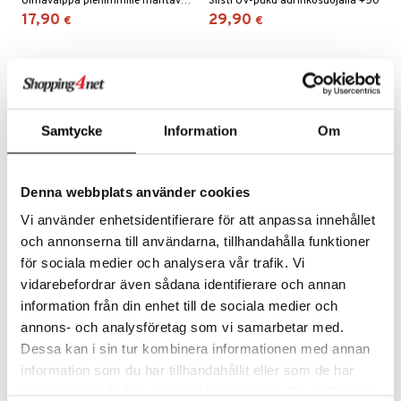
Uimavaippa pienimmille mahtavalla kuvioinnilla
Siisti UV-puku aurinkosuojalla +50
17,90
29,90
€
€
umi
le
 Patrol
pi Pitkätossu
Samtycke
Information
Om
sa Possu
 MASKS
Denna webbplats använder cookies
kemon
Vi använder enhetsidentifierare för att anpassa innehållet
ållan
Saatavana useana vaihtoehtona
Saatavana useana vaihtoehtona
och annonserna till användarna, tillhandahålla funktioner
för sociala medier och analysera vår trafik. Vi
er Mario
Piikaboo UV-puku Leopardi
Piikaboo UV-puku Maasto
vidarebefordrar även sådana identifierare och annan
2-osainen
ru & Pesonen
PIIKABOO
PIIKABOO
information från din enhet till de sociala medier och
annons- och analysföretag som vi samarbetar med.
29,90
19,90
€
€
Dessa kan i sin tur kombinera informationen med annan
information som du har tillhandahållit eller som de har
samlat in när du har använt deras tjänster. Du godkänner