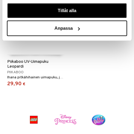
våra cookies vid fortsatt användande av vår webbplats.
Tillåt alla
Anpassa
Piikaboo UV-Uimapuku
Leopardi
PIIKABOO
Ihana pitkähihainen uimapuku, jossa UPF +50
29,90
€