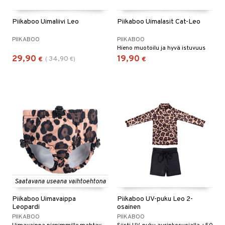
O Minecraft
entarvikkeita
gyn vaatteet
ipullot & Tarvikkeet
ut
gformers
iilit
blarna
taleikit
elut
Piikaboo Uimaliivi Leo
Piikaboo Uimalasit Cat-Leo
GO Ninjago
ens Barn
ut
ikat
ulelut & helistimet
tman
oleikit
neuvot
PIIKABOO
PIIKABOO
GO Speed Champions
ållan
Hieno muotoilu ja hyvä istuvuus
apussit
kalut
uvajumppa
libompa
opelit
iviteettilelut
29,90
19,90
34,90
€
(
€
)
€
GO Spidey
ffi Love
ney
elyvaunut
O Super Heroes
mintahahmot
ney Prinsessat
ettävät lelut
ic
eli
zen
mähäkkimies
ry Potter
lo Kitty
Saatavana useana vaihtoehtona
.L.
Piikaboo Uimavaippa
Piikaboo UV-puku Leo 2-
mmi Lehmä
Leopardi
osainen
PIIKABOO
PIIKABOO
le