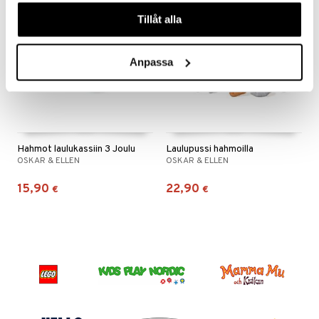
våra cookies vid fortsatt användande av vår webbplats.
Tillåt alla
ru & Pesonen
Anpassa
Hahmot laulukassiin 3 Joulu
Laulupussi hahmoilla
OSKAR & ELLEN
OSKAR & ELLEN
15,90
22,90
€
€