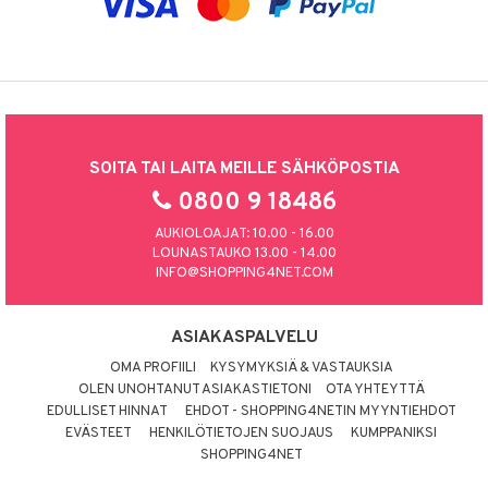
SOITA TAI LAITA MEILLE SÄHKÖPOSTIA
0800 9 18486
AUKIOLOAJAT: 10.00 - 16.00
LOUNASTAUKO 13.00 - 14.00
INFO@SHOPPING4NET.COM
ASIAKASPALVELU
OMA PROFIILI
KYSYMYKSIÄ & VASTAUKSIA
OLEN UNOHTANUT ASIAKASTIETONI
OTA YHTEYTTÄ
EDULLISET HINNAT
EHDOT - SHOPPING4NETIN MYYNTIEHDOT
EVÄSTEET
HENKILÖTIETOJEN SUOJAUS
KUMPPANIKSI
SHOPPING4NET