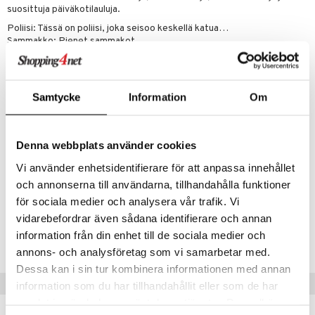
suosittuja päiväkotilauluja.
lo Kitty
Poliisi: Tässä on poliisi, joka seisoo keskellä katua…
Sammakko: Pienet sammakot…
.L.
Etana: Pieni etana, varo itseäsi…
Nallekarhu: Äidin pieni Olle…
mmi Lehmä
Vasara: Minä vasaroin, minä naulaan…
Maatila: Per Olssonilla oli maatila…
le
Samtycke
Information
Om
Sopii 18 kuukaudesta alkaen.
umi
Valmistettu 35% puuvillasta ja 65% polyesteristä. 40°C käsinpesu.
le
Denna webbplats använder cookies
Muuta
 Patrol
Vi använder enhetsidentifierare för att anpassa innehållet
18 kk+
och annonserna till användarna, tillhandahålla funktioner
pi Pitkätossu
för sociala medier och analysera vår trafik. Vi
sa Possu
vidarebefordrar även sådana identifierare och annan
Tuotenumero
information från din enhet till de sociala medier och
 MASKS
TLL74-1-XX
annons- och analysföretag som vi samarbetar med.
kemon
Dessa kan i sin tur kombinera informationen med annan
Vinkkejä sinulle
information som du har tillhandahållit eller som de har
ållan
samlat in när du har använt deras tjänster. Du godkänner
er Mario