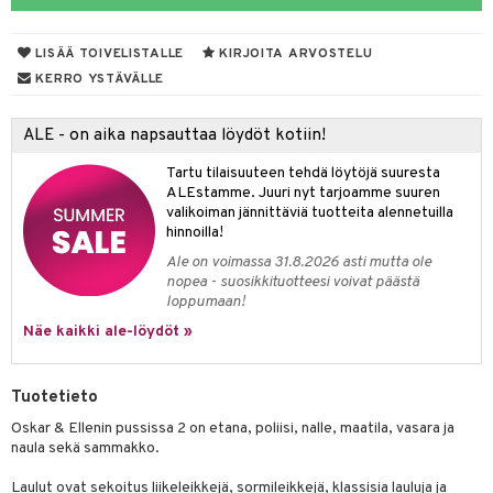
ut
nen
GO Disney
by's Dollhouse
pi Laiva
mput
o
lalaput
ohjattavat
keet
LISÄÄ TOIVELISTALLE
KIRJOITA ARVOSTELU
O Disney Princess
py Friends
pi Pitkätossu Huvikumpu
ten Huonekalut
badabado
ten aterimet
inkolasit
a & Palikat
ta
KERRO YSTÄVÄLLE
GO DUPLO
.L.
tot
ki
ka- & Säilytyslaatikot
ut ja lakit
O Builder
ysitterit
tuja hahmoja
isuus
ALE - on aika napsauttaa löydöt kotiin!
O Friends
gtoys
lytys
tipullot & Tarvikkeet
starvikkeita
omag
uviltti
ot
kit
Tartu tilaisuuteen tehdä löytöjä suuresta
O Minecraft
entarvikkeita
gyn vaatteet
ipullot & Tarvikkeet
ut
gformers
iilit
blarna
taleikit
elut
ALEstamme. Juuri nyt tarjoamme suuren
valikoiman jännittäviä tuotteita alennetuilla
GO Ninjago
ens Barn
ut
ikat
ulelut & helistimet
tman
oleikit
neuvot
hinnoilla!
GO Speed Champions
ållan
Ale on voimassa 31.8.2026 asti mutta ole
apussit
kalut
uvajumppa
libompa
opelit
iviteettilelut
nopea - suosikkituotteesi voivat päästä
GO Spidey
ffi Love
loppumaan!
ney
elyvaunut
O Super Heroes
Näe kaikki ale-löydöt »
mintahahmot
ney Prinsessat
ettävät lelut
ic
eli
Tuotetieto
zen
Oskar & Ellenin pussissa 2 on etana, poliisi, nalle, maatila, vasara ja
naula sekä sammakko.
mähäkkimies
Laulut ovat sekoitus liikeleikkejä, sormileikkejä, klassisia lauluja ja
ry Potter