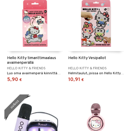
Hello Kitty timanttimaalaus
Hello Kitty Vesipallot
avaimenperällä
HELLO KITTY & FRIENDS
HELLO KITTY & FRIENDS
Luo oma avaimenperä kiinnittämällä 350 pientä timanttia alustaan!
Helmitaulut, joissa on Hello Kitty -teema.
5,90
10,91
€
€
uutuus