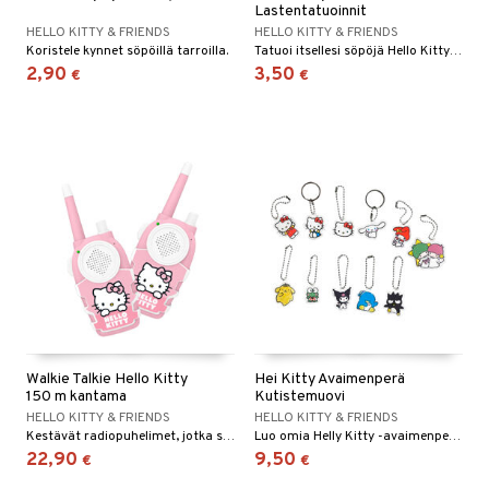
Lastentatuoinnit
O Minecraft
entarvikkeita
gyn vaatteet
ipullot & Tarvikkeet
ut
gformers
iilit
HELLO KITTY & FRIENDS
HELLO KITTY & FRIENDS
blarna
taleikit
elut
Koristele kynnet söpöillä tarroilla.
Tatuoi itsellesi söpöjä Hello Kitty -aiheita!
GO Ninjago
ens Barn
ut
ikat
ulelut & helistimet
tman
oleikit
2,90
3,50
neuvot
€
€
GO Speed Champions
ållan
apussit
kalut
uvajumppa
libompa
opelit
iviteettilelut
GO Spidey
mintahahmot
ney
elyvaunut
O Super Heroes
ney Prinsessat
ettävät lelut
ic
eli
zen
mähäkkimies
ry Potter
lo Kitty
Walkie Talkie Hello Kitty
Hei Kitty Avaimenperä
150 m kantama
Kutistemuovi
.L.
HELLO KITTY & FRIENDS
HELLO KITTY & FRIENDS
Kestävät radiopuhelimet, jotka sopivat erilaisiin seikkailuihin!
Luo omia Helly Kitty -avaimenperiä.
mmi Lehmä
22,90
9,50
€
€
le