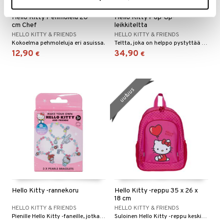
Hello Kitty Pehmolelu 20
Hello Kitty Pop-Up-
cm Chef
leikkiteltta
HELLO KITTY & FRIENDS
HELLO KITTY & FRIENDS
Kokoelma pehmoleluja eri asuissa.
Teltta, joka on helppo pystyttää ja ottaa mukaan kaikkialle.
12,90
34,90
€
€
uutuus
Hello Kitty -rannekoru
Hello Kitty -reppu 35 x 26 x
18 cm
HELLO KITTY & FRIENDS
HELLO KITTY & FRIENDS
Pienille Hello Kitty -faneille, jotka pitävät askartelusta.
Suloinen Hello Kitty -reppu keskikokoisena.