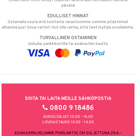
Ennen kello 13.00 tehdyt tilaukset lähetetään normaalisti samana
päivänä
EDULLISET HINNAT
Ostamalla suuria eriä tuotteita varastoomme voimme pitää hinnat
alhaisina juuri Sinua varten! Voit olla varma, että teet löytöjä sivuillamme.
TURVALLINEN OSTAMINEN
laskulla, pankkikortilla tai asiakastilin kautta
SOITA TAI LAITA MEILLE SÄHKÖPOSTIA
0800 9 18486
AUKIOLOAJAT: 10.00 - 16.00
LOUNASTAUKO 13.00 - 14.00
ASIAKASPALVELUMME PUHELIMITSE ON SULJETTUNA 29.6.–