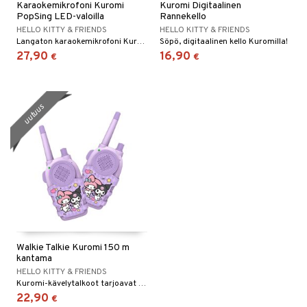
Karaokemikrofoni Kuromi
Kuromi Digitaalinen
PopSing LED-valoilla
Rannekello
HELLO KITTY & FRIENDS
HELLO KITTY & FRIENDS
Langaton karaokemikrofoni Kuromilta, jossa on hauskoja ja toiminnallisia ominaisuuksia.
Söpö, digitaalinen kello Kuromilla!
27,90
16,90
€
€
uutuus
Walkie Talkie Kuromi 150 m
kantama
HELLO KITTY & FRIENDS
Kuromi-kävelytalkoot tarjoavat hauskaa viestintää lapsille!
22,90
€