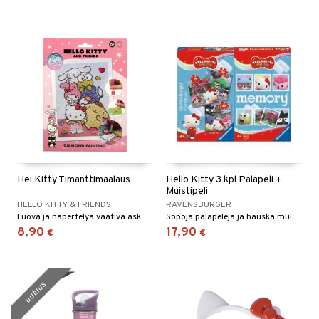
umi
le
 Patrol
pi Pitkätossu
sa Possu
 MASKS
kemon
Hei Kitty Timanttimaalaus
Hello Kitty 3 kpl Palapeli +
ållan
Muistipeli
HELLO KITTY & FRIENDS
RAVENSBURGER
er Mario
Luova ja näpertelyä vaativa askartelu, jossa on yli 1500 timanttia.
Söpöjä palapelejä ja hauska muistipeli.
8,90
17,90
€
€
ru & Pesonen
uutuus