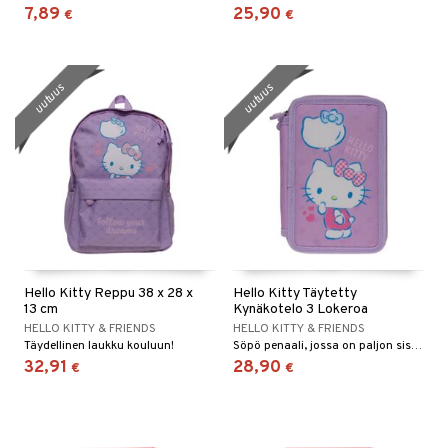
7,89
25,90
€
€
uutuus
uutuus
Hello Kitty Reppu 38 x 28 x
Hello Kitty Täytetty
13 cm
Kynäkotelo 3 Lokeroa
HELLO KITTY & FRIENDS
HELLO KITTY & FRIENDS
Täydellinen laukku kouluun!
Söpö penaali, jossa on paljon sisältöä!
32,91
28,90
€
€