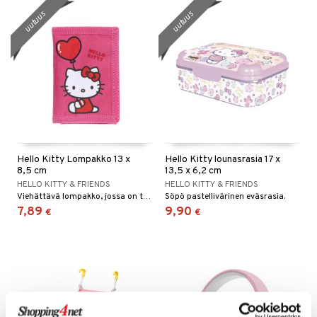
uutuus
uutuus
Hello Kitty Lompakko 13 x
Hello Kitty lounasrasia 17 x
8,5 cm
13,5 x 6,2 cm
HELLO KITTY & FRIENDS
HELLO KITTY & FRIENDS
Viehättävä lompakko, jossa on tilaa korteille ja kolikoille.
Söpö pastellivärinen eväsrasia.
7,89
9,90
€
€