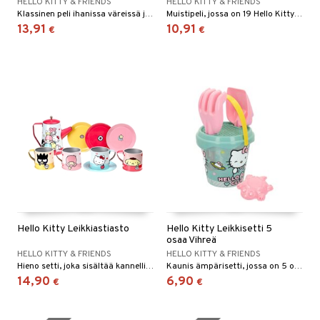
HELLO KITTY & FRIENDS
HELLO KITTY & FRIENDS
Klassinen peli ihanissa väreissä ja Hello Kitty -painatuksella.
Muistipeli, jossa on 19 Hello Kitty -paria puusta.
13,91
10,91
€
€
Hello Kitty Leikkiastiasto
Hello Kitty Leikkisetti 5
osaa Vihreä
HELLO KITTY & FRIENDS
HELLO KITTY & FRIENDS
Hieno setti, joka sisältää kannellisen kannun, 4 kuppia ja 4 lautasta.
Kaunis ämpärisetti, jossa on 5 osaa.
14,90
6,90
€
€