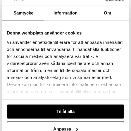
Samtycke
Information
Om
Denna webbplats använder cookies
Hello Kitty Nukenrattaat
Hello Kitty On-Ear
Vi använder enhetsidentifierare för att anpassa innehållet
Sulky
Bluetooth -kuulokkeet
HELLO KITTY & FRIENDS
HELLO KITTY & FRIENDS
och annonserna till användarna, tillhandahålla funktioner
Somat, kokoontaitettavat rattaat, jossa on irrotettava verhoilu ja Hello Kitty -painatus.
Langattomat kuulokkeet, joissa on kaksi erilaista äänenvoimakkuuden asetusta.
för sociala medier och analysera vår trafik. Vi
34,90
Seuraa
€
vidarebefordrar även sådana identifierare och annan
information från din enhet till de sociala medier och
annons- och analysföretag som vi samarbetar med.
Dessa kan i sin tur kombinera informationen med annan
information som du har tillhandahållit eller som de har
samlat in när du har använt deras tjänster. Du godkänner
våra cookies vid fortsatt användande av vår webbplats.
Tillåt alla
Anpassa