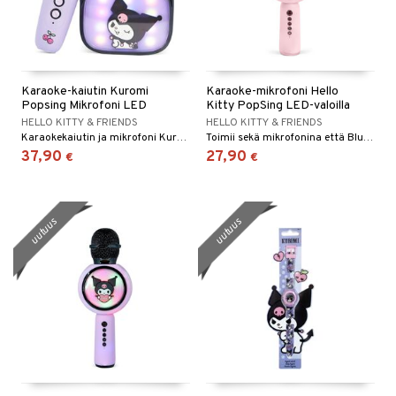
Karaoke-kaiutin Kuromi
Karaoke-mikrofoni Hello
Popsing Mikrofoni LED
Kitty PopSing LED-valoilla
HELLO KITTY & FRIENDS
HELLO KITTY & FRIENDS
Karaokekaiutin ja mikrofoni Kuromilta, joissa on LED-valot hauskoihin juhliin.
Toimii sekä mikrofonina että Bluetooth-kaiuttimena.
37,90
27,90
€
€
uutuus
uutuus