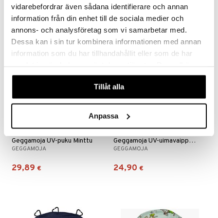
19,90
29,89
€
€
vidarebefordrar även sådana identifierare och annan
information från din enhet till de sociala medier och
annons- och analysföretag som vi samarbetar med.
Dessa kan i sin tur kombinera informationen med annan
information som du har tillhandahållit eller som de har
samlat in när du har använt deras tjänster. Du godkänner
våra cookies vid fortsatt användande av vår webbplats.
Tillåt alla
Anpassa
Saatavana useana vaihtoehtona
Saatavana useana vaihtoehtona
Geggamoja UV-puku Minttu
Geggamoja UV-uimavaippa Minttu
GEGGAMOJA
GEGGAMOJA
29,89
24,90
€
€