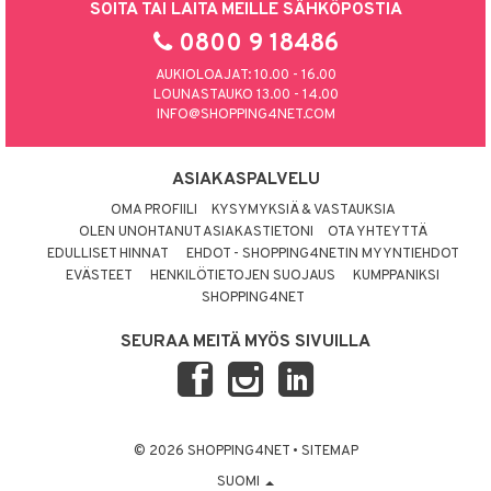
SOITA TAI LAITA MEILLE SÄHKÖPOSTIA
0800 9 18486
AUKIOLOAJAT: 10.00 - 16.00
LOUNASTAUKO 13.00 - 14.00
INFO@SHOPPING4NET.COM
ASIAKASPALVELU
OMA PROFIILI
KYSYMYKSIÄ & VASTAUKSIA
OLEN UNOHTANUT ASIAKASTIETONI
OTA YHTEYTTÄ
EDULLISET HINNAT
EHDOT - SHOPPING4NETIN MYYNTIEHDOT
EVÄSTEET
HENKILÖTIETOJEN SUOJAUS
KUMPPANIKSI
SHOPPING4NET
SEURAA MEITÄ MYÖS SIVUILLA
© 2026 SHOPPING4NET
•
SITEMAP
SUOMI