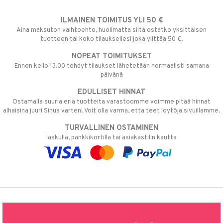
ILMAINEN TOIMITUS YLI 50 €
Aina maksuton vaihtoehto, huolimatta siitä ostatko yksittäisen
tuotteen tai koko tilauksellesi joka ylittää 50 €.
NOPEAT TOIMITUKSET
Ennen kello 13.00 tehdyt tilaukset lähetetään normaalisti samana
päivänä
EDULLISET HINNAT
Ostamalla suuria eriä tuotteita varastoomme voimme pitää hinnat
alhaisina juuri Sinua varten! Voit olla varma, että teet löytöjä sivuillamme.
TURVALLINEN OSTAMINEN
laskulla, pankkikortilla tai asiakastilin kautta