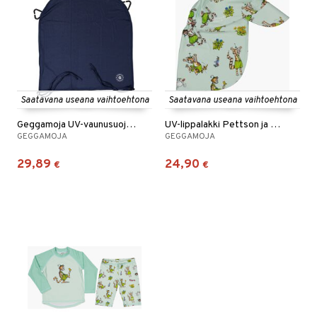
Saatavana useana vaihtoehtona
Saatavana useana vaihtoehtona
Geggamoja UV-vaunusuoja 50+
UV-lippalakki Pettson ja Findus Minttu
GEGGAMOJA
GEGGAMOJA
29,89
24,90
€
€