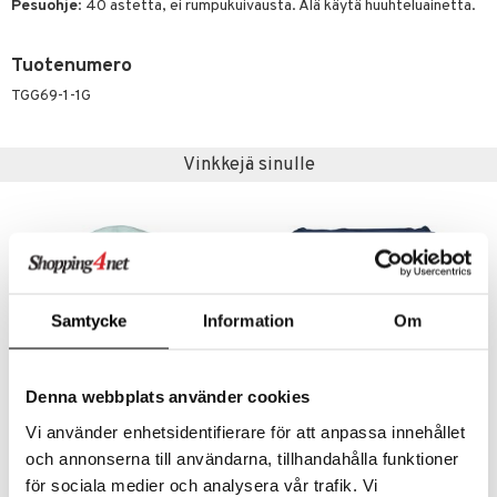
Pesuohje
: 40 astetta, ei rumpukuivausta. Älä käytä huuhteluainetta.
 MASKS
Tuotenumero
kemon
TGG69-1-1G
ållan
er Mario
Vinkkejä sinulle
ru & Pesonen
Samtycke
Information
Om
Denna webbplats använder cookies
Saatavana useana vaihtoehtona
Saatavana useana vaihtoehtona
Vi använder enhetsidentifierare för att anpassa innehållet
Geggamoja UV-aurinkolippis Minttu
Geggamoja UV-peitto 50+
och annonserna till användarna, tillhandahålla funktioner
GEGGAMOJA
GEGGAMOJA
för sociala medier och analysera vår trafik. Vi