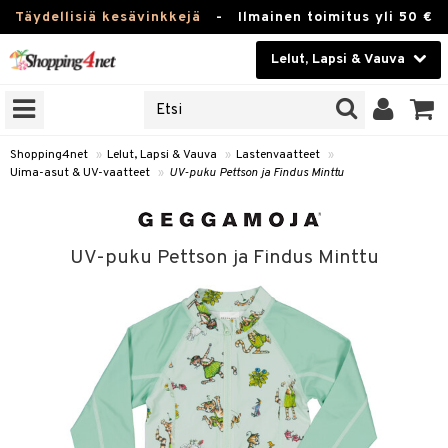
Täydellisiä kesävinkkejä
-
Ilmainen toimitus yli 50 €
Lelut, Lapsi & Vauva
ERKKEJÄ
Kauneudenhoito
JAT
UOTTEITA
Piilolinssit
Shopping4net
»
Lelut, Lapsi & Vauva
»
Lastenvaatteet
»
Uima-asut & UV-vaatteet
»
UV-puku Pettson ja Findus Minttu
Luontaistuotteet
u
Apteekki
lumateriaalit
UV-puku Pettson ja Findus Minttu
atteet
lusetti
lukirjat
Fitness
kirjat
t
Koti & Sisustus
gingsit
rvikkeet
rjat
atteet & Sukat
Lelut, Lapsi & Vauva
luvaha
Tuotemerkkejä
ja maalaa
Kampanjat
otteet