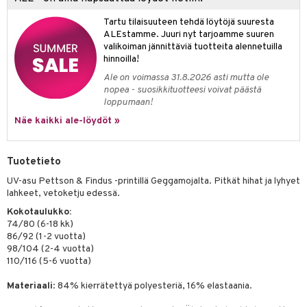
ney Prinsessat
ettävät lelut
ic
Tartu tilaisuuteen tehdä löytöjä suuresta
eli
ALEstamme. Juuri nyt tarjoamme suuren
valikoiman jännittäviä tuotteita alennetuilla
zen
hinnoilla!
mähäkkimies
Ale on voimassa 31.8.2026 asti mutta ole
nopea - suosikkituotteesi voivat päästä
ry Potter
loppumaan!
lo Kitty
Näe kaikki ale-löydöt »
.L.
Tuotetieto
mmi Lehmä
UV-asu Pettson & Findus -printillä Geggamojalta. Pitkät hihat ja lyhyet
le
lahkeet, vetoketju edessä.
umi
Kokotaulukko:
74/80 (6-18 kk)
le
86/92 (1-2 vuotta)
98/104 (2-4 vuotta)
 Patrol
110/116 (5-6 vuotta)
pi Pitkätossu
Materiaali
: 84% kierrätettyä polyesteriä, 16% elastaania.
sa Possu