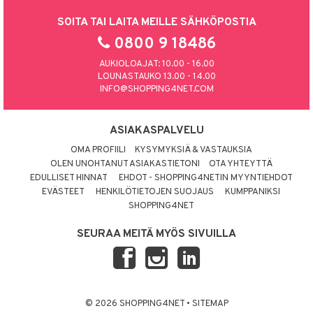
SOITA TAI LAITA MEILLE SÄHKÖPOSTIA
0800 9 18486
AUKIOLOAJAT: 10.00 - 16.00
LOUNASTAUKO 13.00 - 14.00
INFO@SHOPPING4NET.COM
ASIAKASPALVELU
OMA PROFIILI
KYSYMYKSIÄ & VASTAUKSIA
OLEN UNOHTANUT ASIAKASTIETONI
OTA YHTEYTTÄ
EDULLISET HINNAT
EHDOT - SHOPPING4NETIN MYYNTIEHDOT
EVÄSTEET
HENKILÖTIETOJEN SUOJAUS
KUMPPANIKSI
SHOPPING4NET
SEURAA MEITÄ MYÖS SIVUILLA
© 2026 SHOPPING4NET
•
SITEMAP