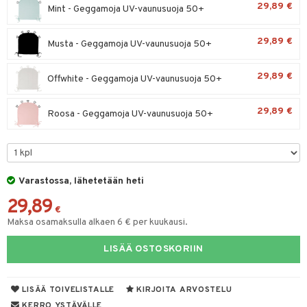
29,89 €
spalvelu
Mint - Geggamoja UV-vaunusuoja 50+
O Minecraft
entarvikkeita
gyn vaatteet
ipullot & Tarvikkeet
ut
gformers
iilit
blarna
taleikit
elut
ksiä & vastauksia
GO Ninjago
ens Barn
29,89 €
ut
Musta - Geggamoja UV-vaunusuoja 50+
ikat
ulelut & helistimet
tman
oleikit
neuvot
tuotetta
GO Speed Champions
ållan
apussit
kalut
uvajumppa
libompa
opelit
iviteettilelut
29,89 €
Offwhite - Geggamoja UV-vaunusuoja 50+
 verkkokaupasta
GO Spidey
ffi Love
ney
elyvaunut
O Super Heroes
mintahahmot
29,89 €
Roosa - Geggamoja UV-vaunusuoja 50+
ney Prinsessat
ettävät lelut
ic
eli
zen
Varastossa, lähetetään heti
mähäkkimies
29,89
ry Potter
€
Maksa osamaksulla alkaen 6 € per kuukausi.
lo Kitty
LISÄÄ OSTOSKORIIN
.L.
mmi Lehmä
LISÄÄ TOIVELISTALLE
KIRJOITA ARVOSTELU
le
KERRO YSTÄVÄLLE