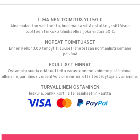
ILMAINEN TOIMITUS YLI 50 €
Aina maksuton vaihtoehto, huolimatta siitä ostatko yksittäisen
tuotteen tai koko tilauksellesi joka ylittää 50 €.
NOPEAT TOIMITUKSET
Ennen kello 13.00 tehdyt tilaukset lähetetään normaalisti samana
päivänä
EDULLISET HINNAT
Ostamalla suuria eriä tuotteita varastoomme voimme pitää hinnat
alhaisina juuri Sinua varten! Voit olla varma, että teet löytöjä sivuillamme.
TURVALLINEN OSTAMINEN
laskulla, pankkikortilla tai asiakastilin kautta