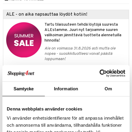
umi
ALE - on aika napsauttaa löydöt kotiin!
le
Tartu tilaisuuteen tehdä löytöjä suuresta
 Patrol
ALEstamme. Juuri nyt tarjoamme suuren
valikoiman jännittäviä tuotteita alennetuilla
pi Pitkätossu
hinnoilla!
sa Possu
Ale on voimassa 31.8.2026 asti mutta ole
nopea - suosikkituotteesi voivat päästä
 MASKS
loppumaan!
Näe kaikki ale-löydöt »
kemon
ållan
Tuotetieto
Samtycke
Information
Om
er Mario
Älykäs ja käytännöllinen tummansininen UV-verho. Tuote, joka
helpottaa auringon pitämistä loitolla. UV-verho on valmistettu
ru & Pesonen
materiaalista, jonka UV-suoja on 50+. Materiaali estää 98 % auringon
Denna webbplats använder cookies
haitallisista UVA- ja UVB-säteistä ja hengittää. Verhoa voi käyttää
hyvin lastenvaunuissa, turvaistuimessa jne., ja se on universaali. UV-
Vi använder enhetsidentifierare för att anpassa innehållet
verho kiinnitetään kätevästi mukana tulevilla muovirenkailla.
och annonserna till användarna, tillhandahålla funktioner
Universaali