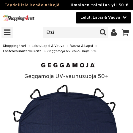
Täydellisiä kesävinkkejä
-
Ilmainen toimitus yli 50 €
Lelut, Lapsi & Vauva
ERKKEJÄ
Kauneudenhoito
JAT
UOTTEITA
Piilolinssit
Shopping4net
»
Lelut, Lapsi & Vauva
»
Vauva & Lapsi
»
Lastenvaunutarvikkeita
»
Geggamoja UV-vaunusuoja 50+
Luontaistuotteet
u
Apteekki
lumateriaalit
Geggamoja UV-vaunusuoja 50+
atteet
lusetti
lukirjat
Fitness
pi
kirjat
t
Koti & Sisustus
gingsit
ut
rvikkeet
rjat
atteet & Sukat
lelut
Lelut, Lapsi & Vauva
luvaha
pelit
vot
Tuotemerkkejä
oradat
ja maalaa
et
t
alaa
Kampanjat
ot
 Real
Lapsi
otteet
it
lentereita
alaa
elit