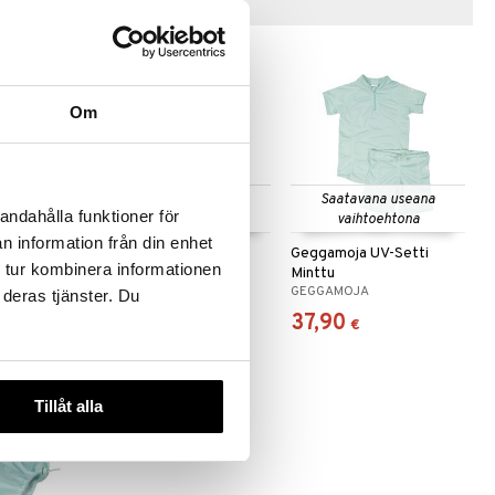
Vinkkejä sinulle
Om
 useana
Saatavana useana
Saatavana useana
andahålla funktioner för
htona
vaihtoehtona
vaihtoehtona
n information från din enhet
-peitto
Geggamoja UV-puku
Geggamoja UV-Setti
 tur kombinera informationen
Minttu
Minttu
GEGGAMOJA
GEGGAMOJA
 deras tjänster. Du
29,89
37,90
€
€
Tillåt alla