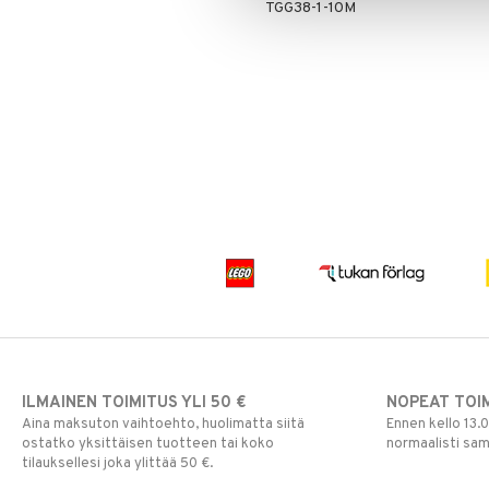
TGG38-1-10M
Paw Patrol
Peppi Pitkätossu
Pipsa Possu
PJ MASKS
Pokemon
Skrållan
Super Mario
Viiru & Pesonen
ILMAINEN TOIMITUS YLI 50 €
NOPEAT TOI
Aina maksuton vaihtoehto, huolimatta siitä
Ennen kello 13.
ostatko yksittäisen tuotteen tai koko
normaalisti sa
tilauksellesi joka ylittää 50 €.