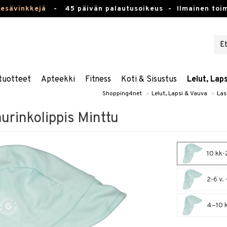
kesävinkkejä
-
45 päivän palautusoikeus -
Ilmainen toim
tuotteet
Apteekki
Fitness
Koti & Sisustus
Lelut, Lap
Shopping4net
»
Lelut, Lapsi & Vauva
»
Las
rinkolippis Minttu
10 kk-
2-6 v.
4–10 k