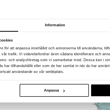
a löydöt kotiin!
isuuteen tehdä löytöjä suuresta ALEstamme. Juuri
mme suuren valikoiman jännittäviä tuotteita
a hinnoilla!
Information
massa 31.8.2026 asti mutta ole nopea -
otteesi voivat päästä loppumaan!
i ale-löydöt »
cookies
Saatavana
e för att anpassa innehållet och annonserna till användarna, tillh
vaihtoe
vår trafik. Vi vidarebefordrar även sådana identifierare och anna
Geggamoja UV
kaassa aurinkosuojakerroin - UV50+ estää 98 %
nnons- och analysföretag som vi samarbetar med. Dessa kan i sin
50+
-säteistä. Valmistettu vettä ja likaa hylkivästä
GEGGAMOJA
har tillhandahållit eller som de har samlat in när du har använt
tää lapsen viileänä.
29,89
ortsatt användande av vår webbplats.
€
uojaa silmiä ja kasvoja, sekä pitkä suoja niskalle
lyesteri mesh.
Anpassa
uivausta. Älä käytä huuhteluainetta.