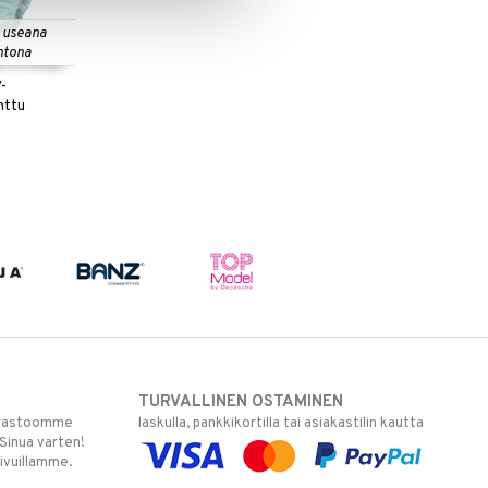
 useana
htona
-
nttu
TURVALLINEN OSTAMINEN
varastoomme
laskulla, pankkikortilla tai asiakastilin kautta
 Sinua varten!
sivuillamme.