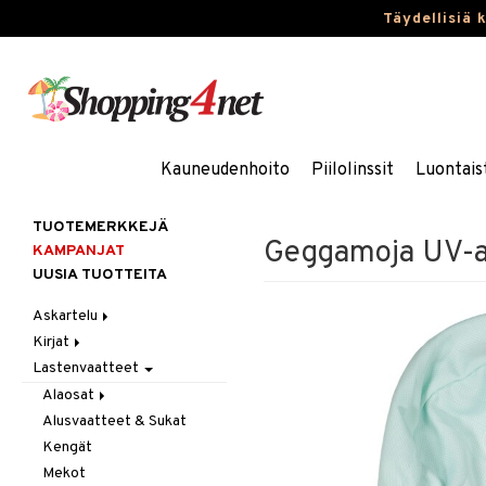
Täydellisiä 
Kauneudenhoito
Piilolinssit
Luontais
TUOTEMERKKEJÄ
Geggamoja UV-au
KAMPANJAT
UUSIA TUOTTEITA
Askartelu
Kirjat
Askartelumateriaalit
Lastenvaatteet
Askartelusetti
Askartelukirjat
Helmet
Maalauskirjat
Alaosat
Koulutarvikkeet
Päiväkirjat
Alusvaatteet & Sukat
Leggingsit
Muovailuvaha
Kengät
Piirrä ja maalaa
Mekot