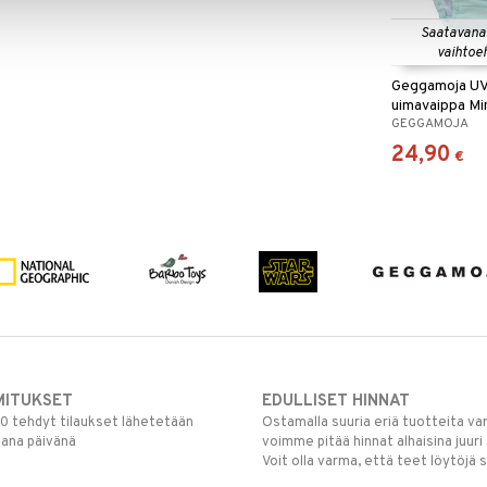
Saatavana
vaihtoe
Geggamoja UV
uimavaippa Mi
GEGGAMOJA
24,90
€
MITUKSET
EDULLISET HINNAT
00 tehdyt tilaukset lähetetään
Ostamalla suuria eriä tuotteita 
mana päivänä
voimme pitää hinnat alhaisina juuri
Voit olla varma, että teet löytöjä 