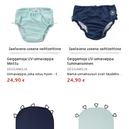
Saatavana useana vaihtoehtona
Saatavana useana vaihtoehtona
Geggamoja UV-uimavaippa
Geggamoja UV-uimavaippa
Minttu
tummansininen
GEGGAMOJA
GEGGAMOJA
Uimavaippa, joka istuu hyvin - täydellinen vauvauintiin!
Nämä uimahousut ovat täydelliset vauvauintiin.
24,90
24,90
€
€