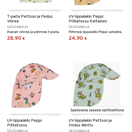
T-paita Pettson ja Findus
UV-lippalakki Peppi
Vihreä
Pitkätossu Keltainen
GEGGAMOJA
GEGGAMOJA
Ihanan vihreä ja pehmeä t-paita.
Pehmeä lippalakki Peppi-aiheella.
28,90
24,90
€
€
Saatavana useana vaihtoehtona
UV-lippalakki Peppi
UV-lippalakki Pettson ja
Pitkätossu
Findus Minttu
Vaaleanpunainen
GEGGAMOJA
GEGGAMOJA