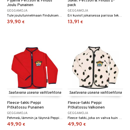
Pyjama Pettson & Findus
Sukat Pettson & Findus 2-
Joulu Punainen
pack
GEGGAMOJA
GEGGAMOJA
Tule joulutunnelmaan Finduksen kanssa!
Eri kuviot jokaisessa parissa tekevät sukkien valitsemisesta aamulla erityisen hauskaa!
39,90
13,91
€
€
Saatavana useana vaihtoehtona
Saatavana useana vaihtoehtona
Fleece-takki Peppi
Fleece-takki Peppi
Pitkätossu Punainen
Pitkätossu Valkoinen
GEGGAMOJA
GEGGAMOJA
Pehmeä, lämmin ja täynnä Peppi-taikaa!
Fleece-takki, joka on vahva kuin Pikku-Ukko!
49,90
49,90
€
€