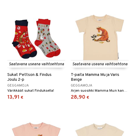
Saatavana useana vaihtoehtona
Saatavana useana vaihtoehtona
Sukat Pettson & Findus
T-paita Mamma Mu ja Varis
Joulu 2-p
Beige
GEGGAMOJA
GEGGAMOJA
Värikkäät sukat Finduksella!
Arjen suosikki Mamma Mu:n kanssa!
13,91
28,90
€
€