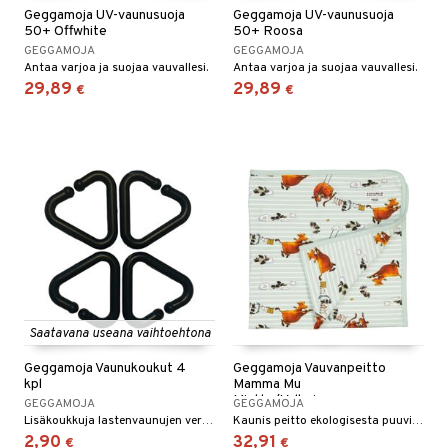
Geggamoja UV-vaunusuoja
Geggamoja UV-vaunusuoja
50+ Offwhite
50+ Roosa
GEGGAMOJA
GEGGAMOJA
Antaa varjoa ja suojaa vauvallesi.
Antaa varjoa ja suojaa vauvallesi.
29,89
29,89
€
€
Saatavana useana vaihtoehtona
Geggamoja Vaunukoukut 4
Geggamoja Vauvanpeitto
kpl
Mamma Mu
Minttu/Valkoinen
GEGGAMOJA
GEGGAMOJA
Lisäkoukkuja lastenvaunujen verhoon.
Kaunis peitto ekologisesta puuvillasta, 75 x 75 cm.
2,90
32,91
€
€