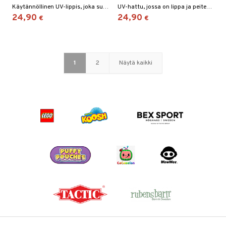
Käytännöllinen UV-lippis, joka suojaa auringolta.
UV-hattu, jossa on lippa ja peitetty niska.
24,90
24,90
€
€
1
2
Näytä kaikki