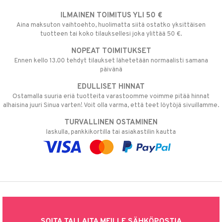
ILMAINEN TOIMITUS YLI 50 €
Aina maksuton vaihtoehto, huolimatta siitä ostatko yksittäisen
tuotteen tai koko tilauksellesi joka ylittää 50 €.
NOPEAT TOIMITUKSET
Ennen kello 13.00 tehdyt tilaukset lähetetään normaalisti samana
päivänä
EDULLISET HINNAT
Ostamalla suuria eriä tuotteita varastoomme voimme pitää hinnat
alhaisina juuri Sinua varten! Voit olla varma, että teet löytöjä sivuillamme.
TURVALLINEN OSTAMINEN
laskulla, pankkikortilla tai asiakastilin kautta
SOITA TAI LAITA MEILLE SÄHKÖPOSTIA