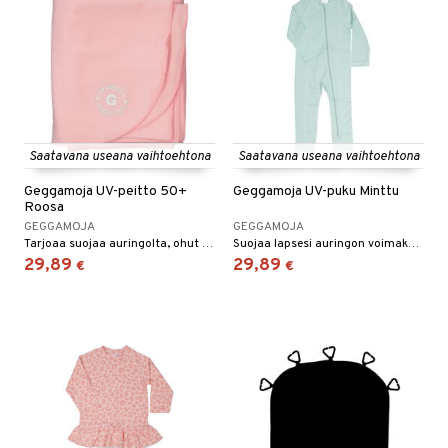
Saatavana useana vaihtoehtona
Saatavana useana vaihtoehtona
Geggamoja UV-peitto 50+
Geggamoja UV-puku Minttu
Roosa
GEGGAMOJA
GEGGAMOJA
Tarjoaa suojaa auringolta, ohut hengittävä kangas.
Suojaa lapsesi auringon voimakkailta säteiltä!
29,89
29,89
€
€