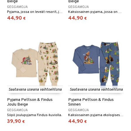
Beige
Beige
GEGGAMOJA
GEGGAMOJA
Pyjama, jossa on leveät resorit, jotka on helppo kääriä ylös.
Kaksiosainen pyjama, jossa on mukava istuvuus.
44,90
44,90
€
€
Saatavana useana vaihtoehtona
Saatavana useana vaihtoehtona
Pyjama Pettson & Findus
Pyjama Pettson & Findus
Joulu Beige
Sininen
GEGGAMOJA
GEGGAMOJA
Söpö joulupyjama Findus-kuviolla.
Kaksiosainen pyjama ekologisesta puuvillasta.
39,90
44,90
€
€