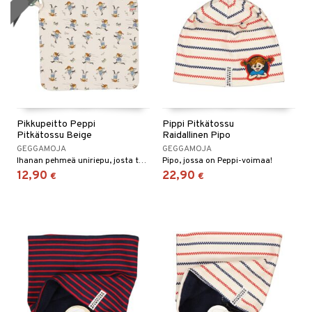
Pikkupeitto Peppi
Pippi Pitkätossu
Pitkätossu Beige
Raidallinen Pipo
GEGGAMOJA
GEGGAMOJA
Ihanan pehmeä uniriepu, josta tulee helposti lapsen paras ystävä.
Pipo, jossa on Peppi-voimaa!
12,90
22,90
€
€