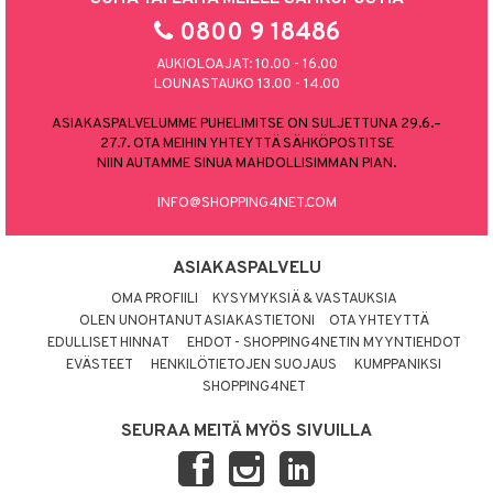
0800 9 18486
AUKIOLOAJAT: 10.00 - 16.00
LOUNASTAUKO 13.00 - 14.00
ASIAKASPALVELUMME PUHELIMITSE ON SULJETTUNA 29.6.–
27.7. OTA MEIHIN YHTEYTTÄ SÄHKÖPOSTITSE
NIIN AUTAMME SINUA MAHDOLLISIMMAN PIAN.
INFO@SHOPPING4NET.COM
ASIAKASPALVELU
OMA PROFIILI
KYSYMYKSIÄ & VASTAUKSIA
OLEN UNOHTANUT ASIAKASTIETONI
OTA YHTEYTTÄ
EDULLISET HINNAT
EHDOT - SHOPPING4NETIN MYYNTIEHDOT
EVÄSTEET
HENKILÖTIETOJEN SUOJAUS
KUMPPANIKSI
SHOPPING4NET
SEURAA MEITÄ MYÖS SIVUILLA