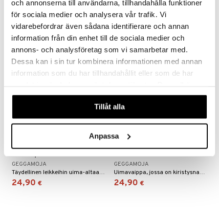
Suojaa pienet jalat auringolta ja vedeltä!
UV-sukka nopeasti kuivuvasta materiaalista!
och annonserna till användarna, tillhandahålla funktioner
24,90
24,90
€
€
för sociala medier och analysera vår trafik. Vi
vidarebefordrar även sådana identifierare och annan
information från din enhet till de sociala medier och
annons- och analysföretag som vi samarbetar med.
Dessa kan i sin tur kombinera informationen med annan
information som du har tillhandahållit eller som de har
samlat in när du har använt deras tjänster. Du godkänner
våra cookies vid fortsatt användande av vår webbplats.
Tillåt alla
Saatavana useana vaihtoehtona
Saatavana useana vaihtoehtona
Anpassa
Geggamoja UV-sukka
Geggamoja UV-uimavaippa
Vaaleanpunainen
Leo Rosa
GEGGAMOJA
GEGGAMOJA
Täydellinen leikkeihin uima-altaalla, rannalla tai puutarhassa!
Uimavaippa, jossa on kiristysnauha vyötäröllä ja jalkojen ympärillä.
24,90
24,90
€
€