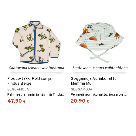
Saatavana useana vaihtoehtona
Saatavana useana vaihtoehtona
Fleece-takki Pettson ja
Geggamoja Aurinkohattu
Findus Beige
Mamma Mu
Minttu/Valkoinen
GEGGAMOJA
GEGGAMOJA
Pehmeä, lämmin ja täynnä Finduksen kepposia!
Pehmeä aurinkohattu, jossa on nauhat.
47,90
20,90
€
€