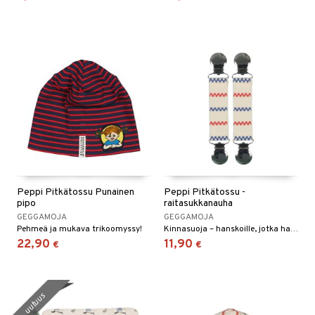
Peppi Pitkätossu Punainen
Peppi Pitkätossu -
pipo
raitasukkanauha
GEGGAMOJA
GEGGAMOJA
Pehmeä ja mukava trikoomyssy!
Kinnasuoja – hanskoille, jotka haluavat karata!
22,90
11,90
€
€
uutuus