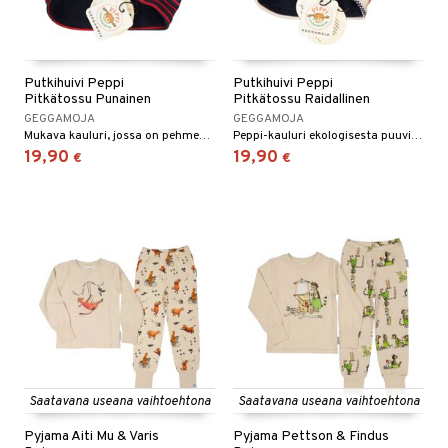
Putkihuivi Peppi
Putkihuivi Peppi
Pitkätossu Punainen
Pitkätossu Raidallinen
GEGGAMOJA
GEGGAMOJA
Mukava kauluri, jossa on pehmeä fleecevuori!
Peppi-kauluri ekologisesta puuvillasta, lämmittävällä fleecevuorella.
19,90
19,90
€
€
Saatavana useana vaihtoehtona
Saatavana useana vaihtoehtona
Pyjama Äiti Mu & Varis
Pyjama Pettson & Findus