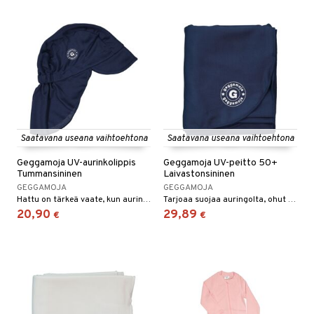
Saatavana useana vaihtoehtona
Saatavana useana vaihtoehtona
Geggamoja UV-aurinkolippis
Geggamoja UV-peitto 50+
Tummansininen
Laivastonsininen
GEGGAMOJA
GEGGAMOJA
Hattu on tärkeä vaate, kun aurinko paistaa.
Tarjoaa suojaa auringolta, ohut hengittävä kangas.
20,90
29,89
€
€