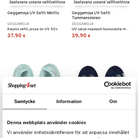
Saatavana useana vaihtoehtona
Saatavana useana vaihtoehtona
Geggamoja UV-Setti Minttu
Geggamoja UV-Setti
Tummansininen
GEGGAMOJA
GEGGAMOJA
Kaunis setti, jossa on UV 50+.
UV-sarja nopeasti kuivuvasta materiaalista.
37,90
39,90
€
€
Samtycke
Information
Om
Saatavana useana vaihtoehtona
Saatavana useana vaihtoehtona
Geggamoja UV-sukka
Geggamoja UV-sukka
Denna webbplats använder cookies
Minttu
Tummansininen
Vi använder enhetsidentifierare för att anpassa innehållet
GEGGAMOJA
GEGGAMOJA