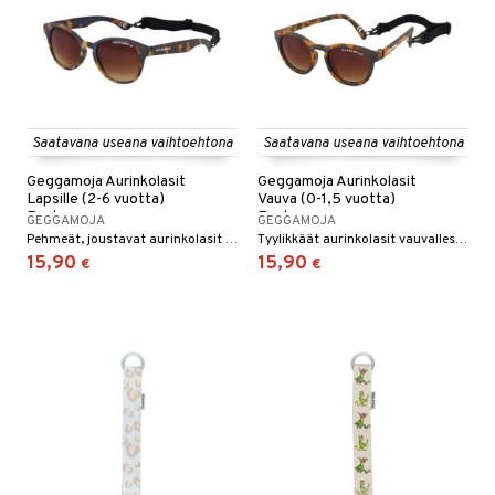
Saatavana useana vaihtoehtona
Saatavana useana vaihtoehtona
Geggamoja Aurinkolasit
Geggamoja Aurinkolasit
Lapsille (2-6 vuotta)
Vauva (0-1,5 vuotta)
Ruskea
Ruskea
GEGGAMOJA
GEGGAMOJA
Pehmeät, joustavat aurinkolasit irrotettavalla joustonauhalla.
Tyylikkäät aurinkolasit vauvallesi irrotettavalla joustolla.
15,90
15,90
€
€