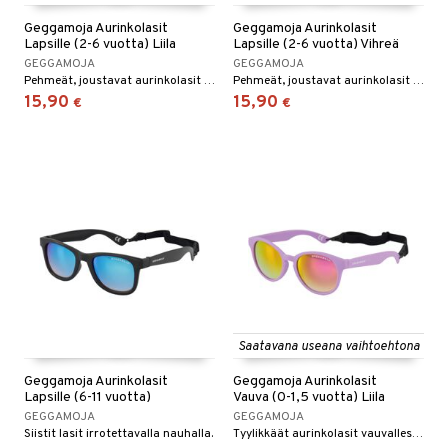
O Minecraft
entarvikkeita
gyn vaatteet
ipullot & Tarvikkeet
Geggamoja Aurinkolasit
Geggamoja Aurinkolasit
ut
gformers
iilit
blarna
taleikit
elut
Lapsille (2-6 vuotta) Liila
Lapsille (2-6 vuotta) Vihreä
GO Ninjago
ens Barn
ut
ikat
ulelut & helistimet
GEGGAMOJA
GEGGAMOJA
tman
oleikit
neuvot
Pehmeät, joustavat aurinkolasit irrotettavalla joustonauhalla.
Pehmeät, joustavat aurinkolasit irrotettavalla joustonauhalla.
GO Speed Champions
ållan
apussit
kalut
uvajumppa
libompa
opelit
15,90
15,90
iviteettilelut
€
€
GO Spidey
ffi Love
ney
elyvaunut
O Super Heroes
mintahahmot
ney Prinsessat
ettävät lelut
ic
eli
zen
mähäkkimies
ry Potter
lo Kitty
Saatavana useana vaihtoehtona
.L.
Geggamoja Aurinkolasit
Geggamoja Aurinkolasit
Lapsille (6-11 vuotta)
Vauva (0-1,5 vuotta) Liila
mmi Lehmä
GEGGAMOJA
GEGGAMOJA
Siistit lasit irrotettavalla nauhalla.
Tyylikkäät aurinkolasit vauvallesi irrotettavalla joustolla.
le