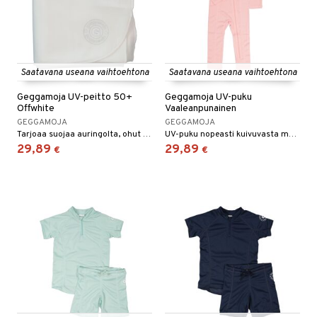
Saatavana useana vaihtoehtona
Saatavana useana vaihtoehtona
Geggamoja UV-peitto 50+
Geggamoja UV-puku
Offwhite
Vaaleanpunainen
GEGGAMOJA
GEGGAMOJA
Tarjoaa suojaa auringolta, ohut hengittävä kangas.
UV-puku nopeasti kuivuvasta materiaalista.
29,89
29,89
€
€