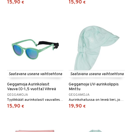
15,90
15,90
€
€
umi
le
 Patrol
pi Pitkätossu
sa Possu
 MASKS
kemon
Saatavana useana vaihtoehtona
Saatavana useana vaihtoehtona
ållan
Geggamoja Aurinkolasit
Geggamoja UV-aurinkolippis
er Mario
Vauva (0-1,5 vuotta) Vihreä
Minttu
GEGGAMOJA
GEGGAMOJA
ru & Pesonen
Tyylikkäät aurinkolasit vauvallesi irrotettavalla joustolla.
Aurinkohatussa on leveä lieri, joka suojaa silmiä ja kasvoja.
15,90
19,90
€
€