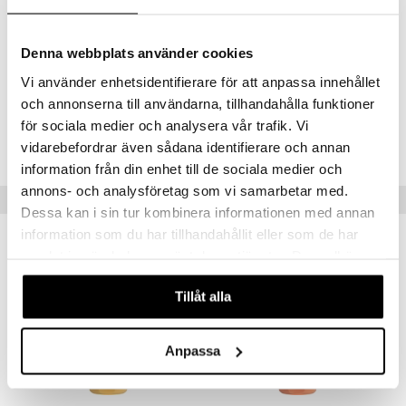
EDTA, Phenoxyethanol, Cetrimonium Chloride, PEG-7 Propylheptyl
Ether, Magnesium Nitrate, Arginine, Lysine HCl, Ethylhexyl
Methoxycinnamate, Methylchloroisothiazolinone,
Denna webbplats använder cookies
Methylisothiazolinone, Ceramide NG, Hibiscus Sabdariffa Flower
Extract, Hexyl Cinnamal, Limonene, Linalool.
Vi använder enhetsidentifierare för att anpassa innehållet
och annonserna till användarna, tillhandahålla funktioner
Tuotenumero
för sociala medier och analysera vår trafik. Vi
CTE18-U0-400-XX-XX
vidarebefordrar även sådana identifierare och annan
information från din enhet till de sociala medier och
annons- och analysföretag som vi samarbetar med.
Suositut tuotteet
Dessa kan i sin tur kombinera informationen med annan
information som du har tillhandahållit eller som de har
-25%
-33%
samlat in när du har använt deras tjänster. Du godkänner
våra cookies vid fortsatt användande av vår webbplats.
Tillåt alla
Anpassa