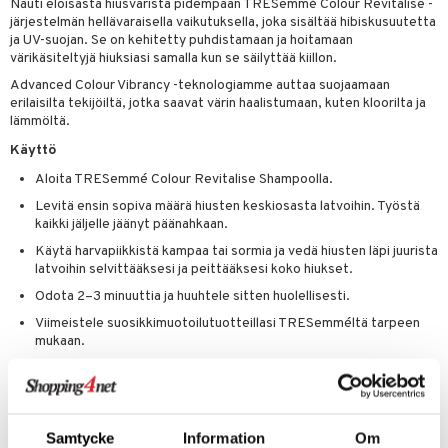
Nauti eloisasta hiusväristä pidempään TRESemmé Colour Revitalise -
 verkkokaupasta
taloöljyt
järjestelmän hellävaraisella vaikutuksella, joka sisältää hibiskusuutetta
ta & Viikset
talovoiteet
he 3: Kosteutus
teudenhoito
likiilto
t
ja UV-suojan. Se on kehitetty puhdistamaan ja hoitamaan
talovoiteet
värikäsiteltyjä hiuksiasi samalla kun se säilyttää kiillon.
distaminen
rinta ja naamiot
lipuna
matics Elixir
o
Advanced Colour Vibrancy -teknologiamme auttaa suojaamaan
rumit
distus
ltenrajausväri
yx
inkosuoja
erilaisilta tekijöiltä, jotka saavat värin haalistumaan, kuten kloorilta ja
lämmöltä.
mänympärysvoiteet
rumit
makarvat
nique Happy
aihetta Miehille
Käyttö
mien/Huulten Hoito
miväri
nique Happy For Men
nhoito
Aloita TRESemmé Colour Revitalise Shampoolla.
kkisiveltmit
Levitä ensin sopiva määrä hiusten keskiosasta latvoihin. Työstä
kastus
kaikki jäljelle jäänyt päänahkaan.
kkivoide
teutus & Soujaus
Käytä harvapiikkistä kampaa tai sormia ja vedä hiusten läpi juurista
latvoihin selvittääksesi ja peittääksesi koko hiukset.
tevoide
ranajo & Ihonpuhdistus
Odota 2–3 minuuttia ja huuhtele sitten huolellisesti.
justusvoide
Viimeistele suosikkimuotoilutuotteillasi TRESemméltä tarpeen
kipuna
mukaan.
Ainesosat
teri
Aqua, Cetearyl Alcohol, Dimethicone, Stearamidopropyl
siväri
Dimethylamine, Behentrimonium Chloride, Parfum, Dipropylene
Glycol, Lactic Acid, Amodimethicone, Sodium Chloride, Disodium
Samtycke
Information
Om
mänrajauskynät