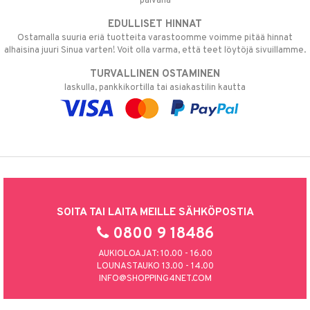
päivänä
EDULLISET HINNAT
Ostamalla suuria eriä tuotteita varastoomme voimme pitää hinnat
alhaisina juuri Sinua varten! Voit olla varma, että teet löytöjä sivuillamme.
TURVALLINEN OSTAMINEN
laskulla, pankkikortilla tai asiakastilin kautta
SOITA TAI LAITA MEILLE SÄHKÖPOSTIA
0800 9 18486
AUKIOLOAJAT: 10.00 - 16.00
LOUNASTAUKO 13.00 - 14.00
INFO@SHOPPING4NET.COM