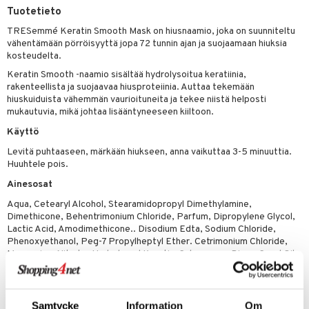
Tuotetieto
vojen poisto
nekorut
ulet
 de cologne
onhoito
TRESemmé Keratin Smooth Mask on hiusnaamio, joka on suunniteltu
vojen hoito
muksia
likiilto
o
 de parfum
i & Lapset
vähentämään pörröisyyttä jopa 72 tunnin ajan ja suojaamaan hiuksia
kosteudelta.
vovesi
vovoiteet
lipuna
nzer & Highlighter
nnet
 de toilette
inkotuotteet
t
Keratin Smooth -naamio sisältää hydrolysoitua keratiinia,
distus
kkä iho
metiikkalaukkuja
lirasva
kkivoide
okynnet
t tarvikkeet
rakenteellista ja suojaavaa hiusproteiinia. Auttaa tekemään
japakkaukset
dorantit
stenlähtö
sasto
ito
iikkalaukkuja
hiuskuiduista vähemmän vaurioituneita ja tekee niistä helposti
mämeikinpoisto
va iho
rinta
auskynä
tevoide
sien hoito
kkaus
mät
ksukynttilät &
koistuotteet
mukautuvia, mikä johtaa lisääntyneeseen kiiltoon.
sväri
inkotuotteet
sit
mit
otteita
onetuoksut
Käyttö
maali iho
japakkaukset
kipuna
silakanpoisto
ut
liner / Kajaali
t Set
toaineet
koistuotteet
er shave balm
ko
onhoito
talosuihke
Levitä puhtaaseen, märkään hiukseen, anna vaikuttaa 3-5 minuuttia.
vainen iho
amiot
mer
silakat
setit
oripset
eruskettavat tuotteet
toilu
eruskettavat tuotteet
er shave lotion
inkotuotteet
Huuhtele pois.
rumit
teri
vikkeet
makarvat
kojen hoito
kölaitteet
Ainesosat
vovoiteet
 de cologne
dorantit
linssit
mänympärysvoiteet
Aqua, Cetearyl Alcohol, Stearamidopropyl Dimethylamine,
ytetty Päivävoide
mivärit
vojen poisto
mpoot
metiikkalaukkuja
 de toilette
koistuotteet
UE
Dimethicone, Behentrimonium Chloride, Parfum, Dipropylene Glycol,
sienhoito
Lactic Acid, Amodimethicone.. Disodium Edta, Sodium Chloride,
ien hoito
vikkeita
rinta
japakkaukset
eruskettavat tuotteet
e
Phenoxyethanol, Peg-7 Propylheptyl Ether. Cetrimonium Chloride,
spalvelu
siväri
rinta
Magnesium Nitrate. Hydrolyzed Keratin, Sclerocarya Birrea Seed Oil,
japakkaus
vojen poisto
 10
 System
Argania Spinosa Kernel Oil, Methylchloroisothiazolinone, Magnesium
ksiä & vastauksia
pytuotteita
amiot
Chloride, Methylisothiazolinone, Benzyl Alcohol, Hexyl Cinnamal,
ien hoito
he 1: Puhdistus
ito
Limonene, Linalool.
tuotetta
hkugeelit & saippuat
ranajotuotteet
hkugeelit & saippuat
Samtycke
Information
Om
he 2: Kirkastus
ien- ja Vartalonhoito