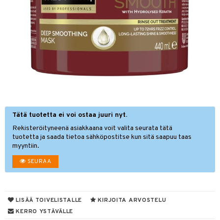
sväri
toaineet
isteita
ivashamppoo
ve-in hoitoaine
toilu
ssuihkeet
kölaitteet
Tätä tuotetta ei voi ostaa juuri nyt.
Rekisteröityneenä asiakkaana voit valita seurata tätä
arat
mpoot
tuotetta ja saada tietoa sähköpostitse kun sitä saapuu taas
lto & Antifrizz
hohoitoa
myyntiin.
SEURAA
pösuojat
ito
heuttavat tuotteet
inkotuotteet
a & Geeli
koistuotteet
lakorut
iikka
LISÄÄ TOIVELISTALLE
KIRJOITA ARVOSTELU
KERRO YSTÄVÄLLE
eruskettavat tuotteet
vakorut
t Set
mit