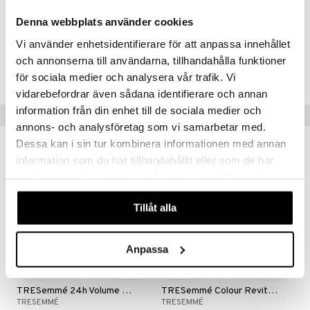
EDTA, Arginine, Sine Adipe Lac, Cocos Nucifera Fruit Extract,
Ceramide NG, Lysine HCl, Coumarin, Linalool.
Denna webbplats använder cookies
Vi använder enhetsidentifierare för att anpassa innehållet
Tuotenumero
och annonserna till användarna, tillhandahålla funktioner
CTE20-U0-400-XX-XX
för sociala medier och analysera vår trafik. Vi
vidarebefordrar även sådana identifierare och annan
information från din enhet till de sociala medier och
Vinkkejä sinulle
annons- och analysföretag som vi samarbetar med.
Dessa kan i sin tur kombinera informationen med annan
information som du har tillhandahållit eller som de har
samlat in när du har använt deras tjänster. Du godkänner
våra cookies vid fortsatt användande av vår webbplats.
Tillåt alla
Anpassa
TRESemmé 24h Volume Conditioner
TRESemmé Colour Revitalize Conditioner
TRESEMMÉ
TRESEMMÉ