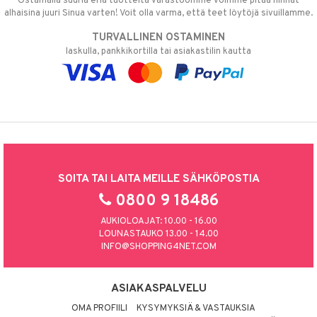
Ostamalla suuria eriä tuotteita varastoomme voimme pitää hinnat
alhaisina juuri Sinua varten! Voit olla varma, että teet löytöjä sivuillamme.
TURVALLINEN OSTAMINEN
laskulla, pankkikortilla tai asiakastilin kautta
SOITA TAI LAITA MEILLE SÄHKÖPOSTIA
0800 9 18486
AUKIOLOAJAT: 10.00 - 16.00
LOUNASTAUKO 13.00 - 14.00
INFO@SHOPPING4NET.COM
ASIAKASPALVELU
OMA PROFIILI
KYSYMYKSIÄ & VASTAUKSIA