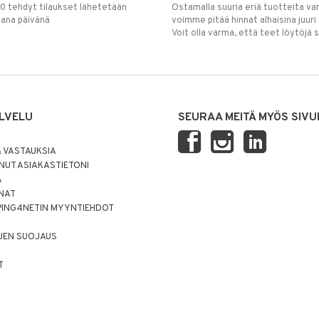
00 tehdyt tilaukset lähetetään
Ostamalla suuria eriä tuotteita 
mana päivänä
voimme pitää hinnat alhaisina juuri
Voit olla varma, että teet löytöjä 
LVELU
SEURAA MEITÄ MYÖS SIVU
 VASTAUKSIA
UT ASIAKASTIETONI
Ä
NNAT
PING4NETIN MYYNTIEHDOT
JEN SUOJAUS
T