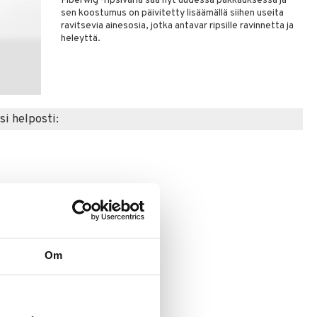
Fiberwig -ripsiväriä saa nyt uudessa pakkauksessa ja
sen koostumus on päivitetty lisäämällä siihen useita
ravitsevia ainesosia, jotka antavar ripsille ravinnetta ja
heleyttä.
si helposti:
Om