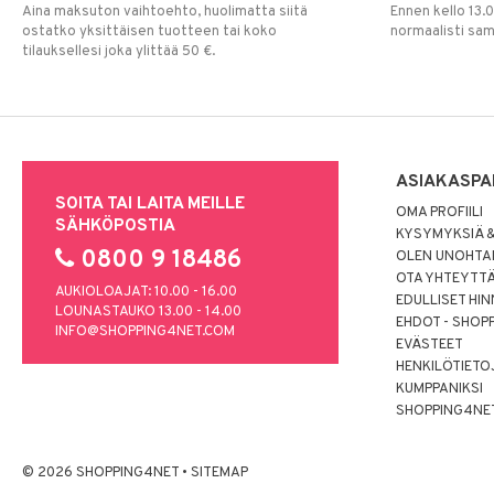
Aina maksuton vaihtoehto, huolimatta siitä
Ennen kello 13.
ostatko yksittäisen tuotteen tai koko
normaalisti sa
tilauksellesi joka ylittää 50 €.
ASIAKASPA
SOITA TAI LAITA MEILLE
OMA PROFIILI
SÄHKÖPOSTIA
KYSYMYKSIÄ &
0800 9 18486
OLEN UNOHTAN
OTA YHTEYTT
AUKIOLOAJAT: 10.00 - 16.00
EDULLISET HI
LOUNASTAUKO 13.00 - 14.00
EHDOT - SHOP
INFO@SHOPPING4NET.COM
EVÄSTEET
HENKILÖTIETO
KUMPPANIKSI
SHOPPING4NE
© 2026 SHOPPING4NET
•
SITEMAP