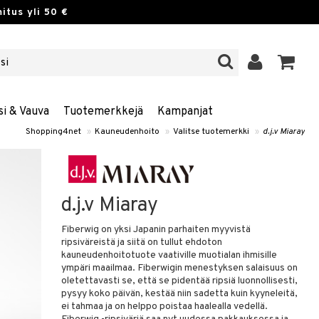
itus yli 50 €
si & Vauva
Tuotemerkkejä
Kampanjat
Shopping4net
»
Kauneudenhoito
»
Valitse tuotemerkki
»
d.j.v Miaray
d.j.v Miaray
Fiberwig on yksi Japanin parhaiten myyvistä
ripsiväreistä ja siitä on tullut ehdoton
kauneudenhoitotuote vaativille muotialan ihmisille
ympäri maailmaa. Fiberwigin menestyksen salaisuus on
oletettavasti se, että se pidentää ripsiä luonnollisesti,
pysyy koko päivän, kestää niin sadetta kuin kyyneleitä,
ei tahmaa ja on helppo poistaa haalealla vedellä.