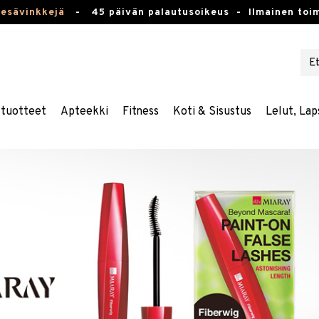
kesävinkkejä
-
45 päivän palautusoikeus -
Ilmainen toim
stuotteet
Apteekki
Fitness
Koti & Sisustus
Lelut, Lap