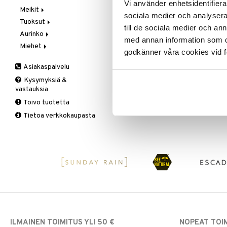
Vi använder enhetsidentifierar
Meikit
Vaihe 2: Kirkastus
Käsien- ja Vartalonhoito
sociala medier och analysera 
Tuoksut
Vaihe 3: Kosteutus
Kosteudenhoito
Huulikiilto
Lash Up Mascara -Accentuates
till de sociala medier och a
Even Invisible Lashes
Aurinko
Kuorinta ja naamiot
Huulipuna
Aromatics Elixir
med annan information som du 
D.J.V MIARAY
Miehet
Puhdistus
Huultenrajausväri
Calyx
Aurinkosuoja
Ripsiväri ultraohuella harjalla, joka
godkänner våra cookies vid f
Seerumit
Kulmakarvat
Clinique Happy
3-Vaihetta Miehille
tavoittaa kaikkein vaikeimmin
Asiakaspalvelu
saavutettavat ripset
Silmien/Huulten Hoito
Luomiväri
Clinique Happy For Men
Ironhoito
18,95
€
Kysymyksiä &
Meikkisiveltmit
Kirkastus
vastauksia
Meikkivoide
Kosteutus & Soujaus
Toivo tuotetta
Peitevoide
Parranajo &
Tietoa verkkokaupasta
Ihonpuhdistus
Pohjustusvoide
Poskipuna
Puuteri
Ripsiväri
Silmänrajauskynät
ILMAINEN TOIMITUS YLI 50 €
NOPEAT TOI