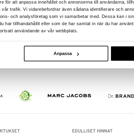
e för att anpassa innehållet och annonserna till användarna, tillh
vår trafik. Vi vidarebefordrar även sådana identifierare och anna
Fiberwig Mascara - Dramatic
Lash Knockout Mascara - Full
nnons- och analysföretag som vi samarbetar med. Dessa kan i sin
Length 360⁰ Beauty
Volume Clump Free
har tillhandahållit eller som de har samlat in när du har använt
D.J.V MIARAY
D.J.V MIARAY
Kuitumaskara, joka aikaansaa
Kuitumaskara, joka antaa ripsille
ortsatt användande av vår webbplats.
pidemmät ripset
tuuheutta ja kauniin lopputuloksen
23,95
23,95
€
€
Anpassa
MITUKSET
EDULLISET HINNAT