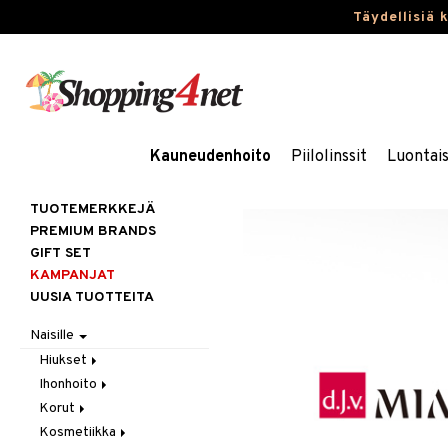
Täydellisiä 
Kauneudenhoito
Piilolinssit
Luontai
TUOTEMERKKEJÄ
PREMIUM BRANDS
GIFT SET
KAMPANJAT
UUSIA TUOTTEITA
Naisille
Hiukset
Ihonhoito
Gift Set
Korut
Harjat / Kammat
Aurinkotuotteet
Kosmetiikka
Hiuskuurit
Erikoistuotteet
Kaulakorut