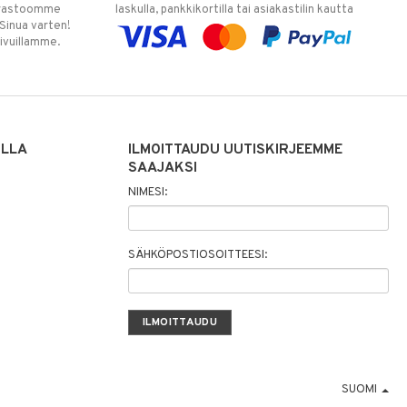
varastoomme
laskulla, pankkikortilla tai asiakastilin kautta
 Sinua varten!
sivuillamme.
ILLA
ILMOITTAUDU UUTISKIRJEEMME
SAAJAKSI
NIMESI:
SÄHKÖPOSTIOSOITTEESI:
SUOMI