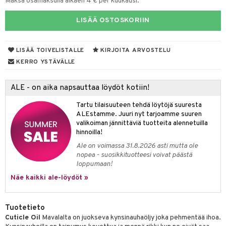
Maksa osamaksulla alkaen 4 € per kuukausi.
mivärit
 de toilette
inkotuotteet
t
LISÄÄ OSTOSKORIIN
sienhoito
japakkaukset
dorantit
stenlähtö
sasto
ito
iikkalaukkuja
siväri
ksukynttilät &
koistuotteet
sväri
inkotuotteet
sit
mit
otteita
LISÄÄ TOIVELISTALLE
KIRJOITA ARVOSTELU
onetuoksut
KERRO YSTÄVÄLLE
t Set
toaineet
koistuotteet
er shave balm
ko
onhoito
talosuihke
eruskettavat tuotteet
toilu
eruskettavat tuotteet
er shave lotion
inkotuotteet
ALE - on aika napsauttaa löydöt kotiin!
kojen hoito
kölaitteet
vovoiteet
 de cologne
dorantit
linssit
Tartu tilaisuuteen tehdä löytöjä suuresta
ALEstamme. Juuri nyt tarjoamme suuren
vojen poisto
mpoot
metiikkalaukkuja
 de toilette
koistuotteet
UE
valikoiman jännittäviä tuotteita alennetuilla
hinnoilla!
ien hoito
vikkeita
rinta
japakkaukset
eruskettavat tuotteet
e
spalvelu
Ale on voimassa 31.8.2026 asti mutta ole
rinta
japakkaus
vojen poisto
 10
nopea - suosikkituotteesi voivat päästä
 System
ksiä & vastauksia
loppumaan!
pytuotteita
amiot
ien hoito
he 1: Puhdistus
ito
Näe kaikki ale-löydöt »
tuotetta
hkugeelit & saippuat
ranajotuotteet
hkugeelit & saippuat
he 2: Kirkastus
ien- ja Vartalonhoito
 verkkokaupasta
taloöljyt
ta & Viikset
talovoiteet
Tuotetieto
he 3: Kosteutus
teudenhoito
likiilto
t
Cuticle Oil
Mavalalta on juokseva kynsinauhaöljy joka pehmentää ihoa.
talovoiteet
distaminen
rinta ja naamiot