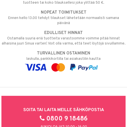
tuotteen tai koko tilauksellesi joka ylittää 50 €.
NOPEAT TOIMITUKSET
Ennen kello 13.00 tehdyt tilaukset lähetetään normaalisti samana
päivänä
EDULLISET HINNAT
Ostamalla suuria eriä tuotteita varastoomme voimme pitää hinnat
alhaisina juuri Sinua varten! Voit olla varma, että teet löytöjä sivuillamme.
TURVALLINEN OSTAMINEN
laskulla, pankkikortilla tai asiakastilin kautta
SOITA TAI LAITA MEILLE SÄHKÖPOSTIA
0800 9 18486
AUKIOLOAJAT: 10.00 - 16.00