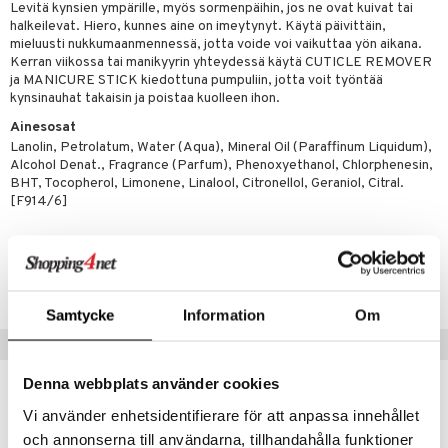
lipuna
matics Elixir
o
Levitä kynsien ympärille, myös sormenpäihin, jos ne ovat kuivat tai
rumit
halkeilevat. Hiero, kunnes aine on imeytynyt. Käytä päivittäin,
distus
ltenrajausväri
yx
inkosuoja
mieluusti nukkumaanmennessä, jotta voide voi vaikuttaa yön aikana.
mänympärysvoiteet
Kerran viikossa tai manikyyrin yhteydessä käytä CUTICLE REMOVER
rumit
makarvat
nique Happy
aihetta Miehille
ja MANICURE STICK kiedottuna pumpuliin, jotta voit työntää
kynsinauhat takaisin ja poistaa kuolleen ihon.
mien/Huulten Hoito
miväri
nique Happy For Men
nhoito
Ainesosat
kkisiveltmit
kastus
Lanolin, Petrolatum, Water (Aqua), Mineral Oil (Paraffinum Liquidum),
Alcohol Denat., Fragrance (Parfum), Phenoxyethanol, Chlorphenesin,
kkivoide
teutus & Soujaus
BHT, Tocopherol, Limonene, Linalool, Citronellol, Geraniol, Citral.
[F914/6]
tevoide
ranajo & Ihonpuhdistus
justusvoide
Tuotenumero
kipuna
CMAVM-WA-15-XX-XX
teri
Samtycke
Information
Om
siväri
Suositut tuotteet
mänrajauskynät
Denna webbplats använder cookies
lahja!
Vi använder enhetsidentifierare för att anpassa innehållet
och annonserna till användarna, tillhandahålla funktioner