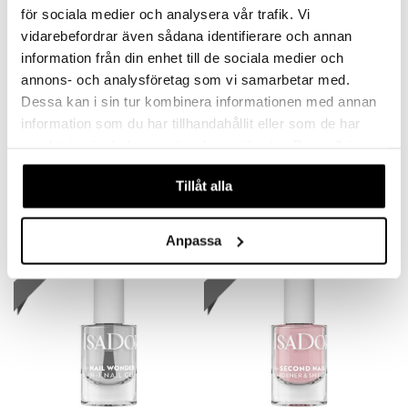
för sociala medier och analysera vår trafik. Vi
vidarebefordrar även sådana identifierare och annan
information från din enhet till de sociala medier och
annons- och analysföretag som vi samarbetar med.
Dessa kan i sin tur kombinera informationen med annan
information som du har tillhandahållit eller som de har
IsaDora Nail Wonder 3 in 1 Nail Polish
IDA WARG Intense Nutrition Multibalm
samlat in när du har använt deras tjänster. Du godkänner
ISADORA
IDA WARG
våra cookies vid fortsatt användande av vår webbplats.
Tillåt alla
7,94
11,95
€
€
Anpassa
lahja!
lahja!