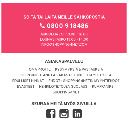
SOITA TAI LAITA MEILLE SÄHKÖPOSTIA
0800 9 18486
AUKIOLOAJAT: 10.00 - 16.00
LOUNASTAUKO 13.00 - 14.00
INFO@SHOPPING4NET.COM
ASIAKASPALVELU
OMA PROFIILI
KYSYMYKSIÄ & VASTAUKSIA
OLEN UNOHTANUT ASIAKASTIETONI
OTA YHTEYTTÄ
EDULLISET HINNAT
EHDOT - SHOPPING4NETIN MYYNTIEHDOT
EVÄSTEET
HENKILÖTIETOJEN SUOJAUS
KUMPPANIKSI
SHOPPING4NET
SEURAA MEITÄ MYÖS SIVUILLA