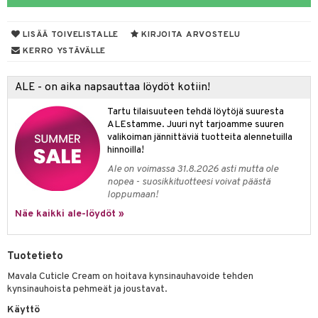
mivärit
 de toilette
inkotuotteet
t
LISÄÄ TOIVELISTALLE
KIRJOITA ARVOSTELU
sienhoito
japakkaukset
dorantit
stenlähtö
sasto
ito
iikkalaukkuja
KERRO YSTÄVÄLLE
siväri
ksukynttilät &
koistuotteet
sväri
inkotuotteet
sit
mit
otteita
onetuoksut
ALE - on aika napsauttaa löydöt kotiin!
t Set
toaineet
koistuotteet
er shave balm
ko
onhoito
talosuihke
Tartu tilaisuuteen tehdä löytöjä suuresta
eruskettavat tuotteet
toilu
eruskettavat tuotteet
er shave lotion
inkotuotteet
ALEstamme. Juuri nyt tarjoamme suuren
valikoiman jännittäviä tuotteita alennetuilla
kojen hoito
kölaitteet
vovoiteet
 de cologne
dorantit
linssit
hinnoilla!
vojen poisto
mpoot
metiikkalaukkuja
 de toilette
koistuotteet
UE
Ale on voimassa 31.8.2026 asti mutta ole
nopea - suosikkituotteesi voivat päästä
ien hoito
vikkeita
rinta
japakkaukset
eruskettavat tuotteet
e
loppumaan!
spalvelu
rinta
Näe kaikki ale-löydöt »
japakkaus
vojen poisto
 10
 System
ksiä & vastauksia
pytuotteita
amiot
ien hoito
he 1: Puhdistus
ito
tuotetta
Tuotetieto
hkugeelit & saippuat
ranajotuotteet
hkugeelit & saippuat
he 2: Kirkastus
ien- ja Vartalonhoito
Mavala Cuticle Cream on hoitava kynsinauhavoide tehden
 verkkokaupasta
taloöljyt
ta & Viikset
talovoiteet
kynsinauhoista pehmeät ja joustavat.
he 3: Kosteutus
teudenhoito
likiilto
t
talovoiteet
Käyttö
distaminen
rinta ja naamiot