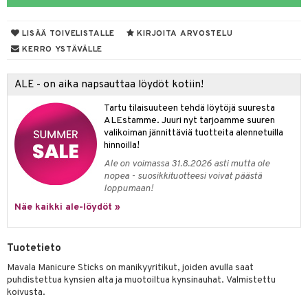
mivärit
 de toilette
inkotuotteet
t
LISÄÄ TOIVELISTALLE
KIRJOITA ARVOSTELU
sienhoito
japakkaukset
dorantit
stenlähtö
sasto
ito
iikkalaukkuja
KERRO YSTÄVÄLLE
siväri
ksukynttilät &
koistuotteet
sväri
inkotuotteet
sit
mit
otteita
onetuoksut
ALE - on aika napsauttaa löydöt kotiin!
t Set
toaineet
koistuotteet
er shave balm
ko
onhoito
talosuihke
Tartu tilaisuuteen tehdä löytöjä suuresta
eruskettavat tuotteet
toilu
eruskettavat tuotteet
er shave lotion
inkotuotteet
ALEstamme. Juuri nyt tarjoamme suuren
valikoiman jännittäviä tuotteita alennetuilla
kojen hoito
kölaitteet
vovoiteet
 de cologne
dorantit
linssit
hinnoilla!
vojen poisto
mpoot
metiikkalaukkuja
 de toilette
koistuotteet
UE
Ale on voimassa 31.8.2026 asti mutta ole
nopea - suosikkituotteesi voivat päästä
ien hoito
vikkeita
rinta
japakkaukset
eruskettavat tuotteet
e
loppumaan!
spalvelu
rinta
Näe kaikki ale-löydöt »
japakkaus
vojen poisto
 10
 System
ksiä & vastauksia
pytuotteita
amiot
ien hoito
he 1: Puhdistus
ito
tuotetta
Tuotetieto
hkugeelit & saippuat
ranajotuotteet
hkugeelit & saippuat
he 2: Kirkastus
ien- ja Vartalonhoito
Mavala Manicure Sticks on manikyyritikut, joiden avulla saat
 verkkokaupasta
taloöljyt
ta & Viikset
talovoiteet
puhdistettua kynsien alta ja muotoiltua kynsinauhat. Valmistettu
he 3: Kosteutus
teudenhoito
likiilto
t
koivusta.
talovoiteet
distaminen
rinta ja naamiot