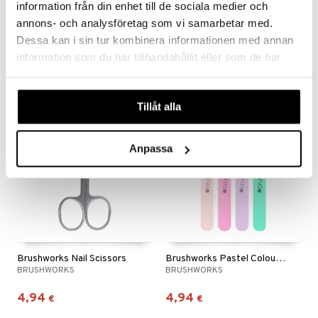
information från din enhet till de sociala medier och
Brushworks Cuticle Nippers
Brushworks Cuticle Pusher
annons- och analysföretag som vi samarbetar med.
BRUSHWORKS
BRUSHWORKS
Dessa kan i sin tur kombinera informationen med annan
information som du har tillhandahållit eller som de har
7,94
6,95
€
€
samlat in när du har använt deras tjänster. Du godkänner
våra cookies vid fortsatt användande av vår webbplats.
Tillåt alla
Anpassa
Brushworks Nail Scissors
Brushworks Pastel Coloured Nail Files Set
BRUSHWORKS
BRUSHWORKS
4,94
4,94
€
€