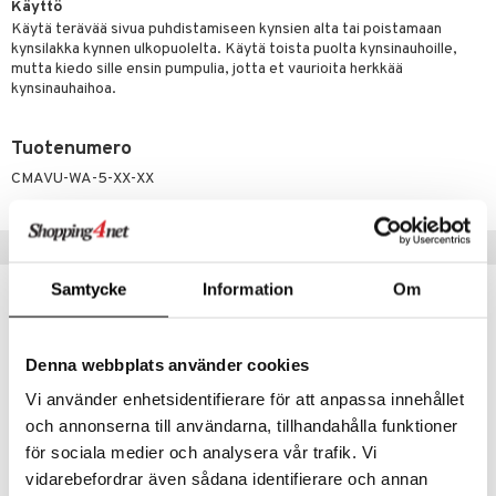
lipuna
matics Elixir
o
Käyttö
rumit
Käytä terävää sivua puhdistamiseen kynsien alta tai poistamaan
distus
ltenrajausväri
yx
inkosuoja
kynsilakka kynnen ulkopuolelta. Käytä toista puolta kynsinauhoille,
mänympärysvoiteet
mutta kiedo sille ensin pumpulia, jotta et vaurioita herkkää
rumit
makarvat
nique Happy
aihetta Miehille
kynsinauhaihoa.
mien/Huulten Hoito
miväri
nique Happy For Men
nhoito
Tuotenumero
kkisiveltmit
kastus
CMAVU-WA-5-XX-XX
kkivoide
teutus & Soujaus
tevoide
ranajo & Ihonpuhdistus
Suositut tuotteet
justusvoide
Samtycke
Information
Om
kipuna
teri
Denna webbplats använder cookies
siväri
Vi använder enhetsidentifierare för att anpassa innehållet
mänrajauskynät
och annonserna till användarna, tillhandahålla funktioner
för sociala medier och analysera vår trafik. Vi
vidarebefordrar även sådana identifierare och annan