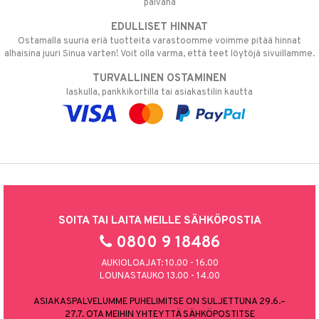
päivänä
EDULLISET HINNAT
Ostamalla suuria eriä tuotteita varastoomme voimme pitää hinnat
alhaisina juuri Sinua varten! Voit olla varma, että teet löytöjä sivuillamme.
TURVALLINEN OSTAMINEN
laskulla, pankkikortilla tai asiakastilin kautta
SOITA TAI LAITA MEILLE SÄHKÖPOSTIA
0800 9 18486
AUKIOLOAJAT: 10.00 - 16.00
LOUNASTAUKO 13.00 - 14.00
ASIAKASPALVELUMME PUHELIMITSE ON SULJETTUNA 29.6.–
27.7. OTA MEIHIN YHTEYTTÄ SÄHKÖPOSTITSE