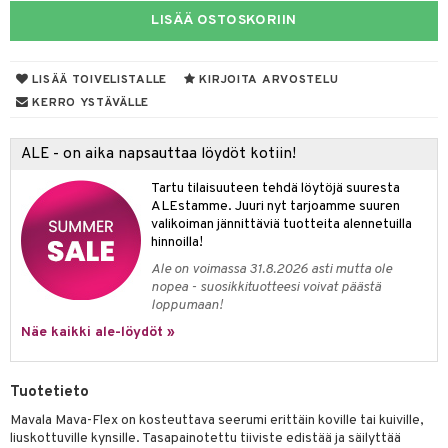
LISÄÄ OSTOSKORIIN
mivärit
 de toilette
inkotuotteet
t
sienhoito
japakkaukset
dorantit
stenlähtö
sasto
ito
iikkalaukkuja
LISÄÄ TOIVELISTALLE
KIRJOITA ARVOSTELU
siväri
ksukynttilät &
koistuotteet
sväri
inkotuotteet
sit
mit
otteita
KERRO YSTÄVÄLLE
onetuoksut
t Set
toaineet
koistuotteet
er shave balm
ko
onhoito
talosuihke
ALE - on aika napsauttaa löydöt kotiin!
eruskettavat tuotteet
toilu
eruskettavat tuotteet
er shave lotion
inkotuotteet
Tartu tilaisuuteen tehdä löytöjä suuresta
kojen hoito
kölaitteet
vovoiteet
 de cologne
dorantit
linssit
ALEstamme. Juuri nyt tarjoamme suuren
valikoiman jännittäviä tuotteita alennetuilla
vojen poisto
mpoot
metiikkalaukkuja
 de toilette
koistuotteet
UE
hinnoilla!
ien hoito
vikkeita
rinta
japakkaukset
eruskettavat tuotteet
Ale on voimassa 31.8.2026 asti mutta ole
e
spalvelu
nopea - suosikkituotteesi voivat päästä
rinta
japakkaus
vojen poisto
loppumaan!
 10
 System
ksiä & vastauksia
Näe kaikki ale-löydöt »
pytuotteita
amiot
ien hoito
he 1: Puhdistus
ito
tuotetta
hkugeelit & saippuat
ranajotuotteet
hkugeelit & saippuat
he 2: Kirkastus
ien- ja Vartalonhoito
Tuotetieto
 verkkokaupasta
taloöljyt
ta & Viikset
talovoiteet
he 3: Kosteutus
teudenhoito
likiilto
t
Mavala Mava-Flex on kosteuttava seerumi erittäin koville tai kuiville,
talovoiteet
liuskottuville kynsille. Tasapainotettu tiiviste edistää ja säilyttää
distaminen
rinta ja naamiot