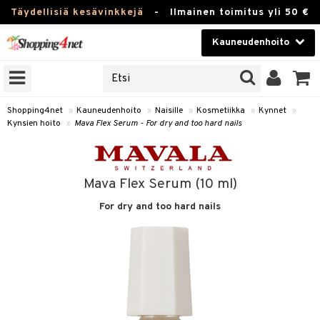
Täydellisiä kesävinkkejä
-
Ilmainen toimitus yli 50 €
Kauneudenhoito
ERKKEJÄ
Kauneudenhoito
M BRANDS
T
Piilolinssit
Shopping4net
»
Kauneudenhoito
»
Naisille
»
Kosmetiikka
»
Kynnet
»
Kynsien hoito
»
Mava Flex Serum - For dry and too hard nails
JAT
Luontaistuotteet
UOTTEITA
Apteekki
Mava Flex Serum (10 ml)
Fitness
For dry and too hard nails
t
Koti & Sisustus
t Set
ito
Lelut, Lapsi & Vauva
jat / Kammat
inkotuotteet
Tuotemerkkejä
skuurit
koistuotteet
lakorut
iikka
Kampanjat
stenlähtö
eruskettavat tuotteet
vakorut
t Set