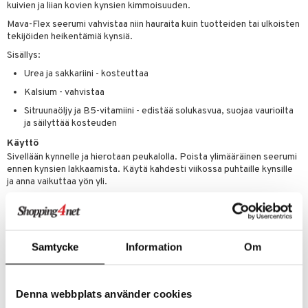
lipuna
matics Elixir
o
kuivien ja liian kovien kynsien kimmoisuuden.
rumit
distus
ltenrajausväri
yx
inkosuoja
Mava-Flex seerumi vahvistaa niin hauraita kuin tuotteiden tai ulkoisten
tekijöiden heikentämiä kynsiä.
mänympärysvoiteet
rumit
makarvat
nique Happy
aihetta Miehille
Sisällys:
mien/Huulten Hoito
miväri
nique Happy For Men
nhoito
Urea ja sakkariini - kosteuttaa
Kalsium - vahvistaa
kkisiveltmit
kastus
Sitruunaöljy ja B5-vitamiini - edistää solukasvua, suojaa vaurioilta
kkivoide
teutus & Soujaus
ja säilyttää kosteuden
tevoide
ranajo & Ihonpuhdistus
Käyttö
Sivellään kynnelle ja hierotaan peukalolla. Poista ylimääräinen seerumi
justusvoide
ennen kynsien lakkaamista. Käytä kahdesti viikossa puhtaille kynsille
ja anna vaikuttaa yön yli.
kipuna
Ainesosat
teri
Water (Aqua), Glycerin, Alcohol Denat, Urea, Sodium PCA, Trehalose,
Sodium Hyaluronate, Polyquaternium-51, Phenoxyethanol, Calcium
siväri
Pantothenate, Hydroxyethylcellulose, Triacetin, Ethylhexylglycerin,
Samtycke
Information
Om
Citrus Medica Limonum (Lemon) Fruit Extract, Citral, Limonene.
mänrajauskynät
Tuotenumero
Denna webbplats använder cookies