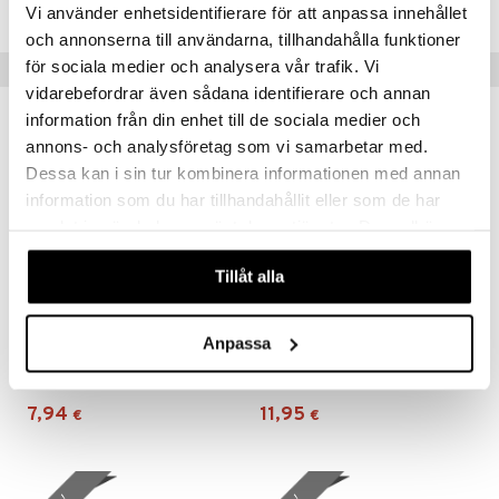
CMAVK-WA-10-XX-XX
Vi använder enhetsidentifierare för att anpassa innehållet
och annonserna till användarna, tillhandahålla funktioner
för sociala medier och analysera vår trafik. Vi
Suositut tuotteet
vidarebefordrar även sådana identifierare och annan
information från din enhet till de sociala medier och
lahja!
annons- och analysföretag som vi samarbetar med.
Dessa kan i sin tur kombinera informationen med annan
information som du har tillhandahållit eller som de har
samlat in när du har använt deras tjänster. Du godkänner
våra cookies vid fortsatt användande av vår webbplats.
Tillåt alla
Anpassa
IsaDora Nail Wonder 3 in 1 Nail Polish
IDA WARG Intense Nutrition Multibalm
ISADORA
IDA WARG
7,94
11,95
€
€