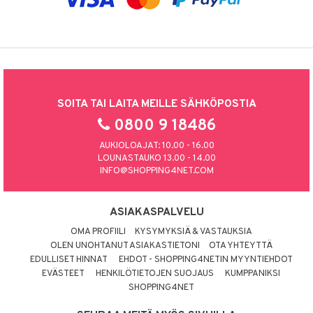
SOITA TAI LAITA MEILLE SÄHKÖPOSTIA
0800 9 18486
AUKIOLOAJAT: 10.00 - 16.00
LOUNASTAUKO 13.00 - 14.00
INFO@SHOPPING4NET.COM
ASIAKASPALVELU
OMA PROFIILI
KYSYMYKSIÄ & VASTAUKSIA
OLEN UNOHTANUT ASIAKASTIETONI
OTA YHTEYTTÄ
EDULLISET HINNAT
EHDOT - SHOPPING4NETIN MYYNTIEHDOT
EVÄSTEET
HENKILÖTIETOJEN SUOJAUS
KUMPPANIKSI
SHOPPING4NET