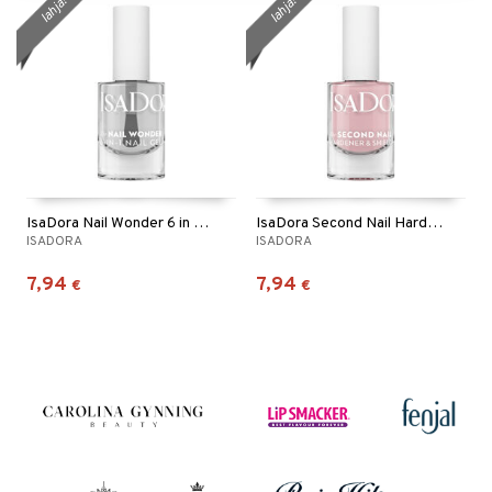
lahja!
lahja!
IsaDora Nail Wonder 6 in 1 Nail Gel
IsaDora Second Nail Hardener & Nail Shield
ISADORA
ISADORA
7,94
7,94
€
€