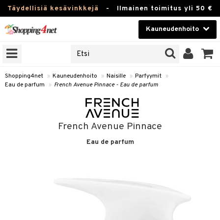
Täydellisiä kesävinkkejä
-
Ilmainen toimitus yli 50 €
Kauneudenhoito
ERKKEJÄ
Kauneudenhoito
M BRANDS
T
Piilolinssit
Shopping4net
»
Kauneudenhoito
»
Naisille
»
Parfyymit
»
Eau de parfum
»
French Avenue Pinnace - Eau de parfum
JAT
Luontaistuotteet
UOTTEITA
Apteekki
French Avenue Pinnace
Fitness
Eau de parfum
t
Koti & Sisustus
t Set
ito
Lelut, Lapsi & Vauva
jat / Kammat
inkotuotteet
Tuotemerkkejä
skuurit
koistuotteet
lakorut
iikka
Kampanjat
stenlähtö
eruskettavat tuotteet
vakorut
t Set
mit