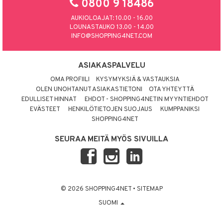
0800 9 18486
AUKIOLOAJAT: 10.00 - 16.00
LOUNASTAUKO 13.00 - 14.00
INFO@SHOPPING4NET.COM
ASIAKASPALVELU
OMA PROFIILI
KYSYMYKSIÄ & VASTAUKSIA
OLEN UNOHTANUT ASIAKASTIETONI
OTA YHTEYTTÄ
EDULLISET HINNAT
EHDOT - SHOPPING4NETIN MYYNTIEHDOT
EVÄSTEET
HENKILÖTIETOJEN SUOJAUS
KUMPPANIKSI
SHOPPING4NET
SEURAA MEITÄ MYÖS SIVUILLA
© 2026 SHOPPING4NET
•
SITEMAP
SUOMI