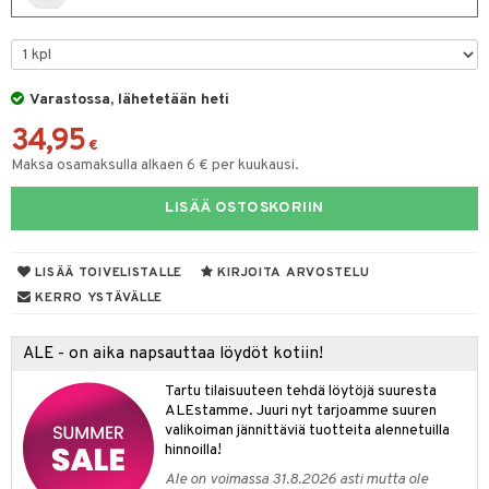
eruskettavat tuotteet
toilu
eruskettavat tuotteet
er shave lotion
inkotuotteet
kojen hoito
kölaitteet
vovoiteet
 de cologne
dorantit
linssit
vojen poisto
mpoot
metiikkalaukkuja
 de toilette
koistuotteet
UE
Varastossa, lähetetään heti
ien hoito
vikkeita
rinta
japakkaukset
eruskettavat tuotteet
e
34,95
spalvelu
€
rinta
japakkaus
vojen poisto
Maksa osamaksulla alkaen 6 € per kuukausi.
 10
 System
ksiä & vastauksia
pytuotteita
amiot
ien hoito
he 1: Puhdistus
ito
LISÄÄ OSTOSKORIIN
tuotetta
hkugeelit & saippuat
ranajotuotteet
hkugeelit & saippuat
he 2: Kirkastus
ien- ja Vartalonhoito
 verkkokaupasta
taloöljyt
ta & Viikset
LISÄÄ TOIVELISTALLE
KIRJOITA ARVOSTELU
talovoiteet
he 3: Kosteutus
teudenhoito
likiilto
t
KERRO YSTÄVÄLLE
talovoiteet
distaminen
rinta ja naamiot
lipuna
matics Elixir
o
rumit
ALE - on aika napsauttaa löydöt kotiin!
distus
ltenrajausväri
yx
inkosuoja
mänympärysvoiteet
Tartu tilaisuuteen tehdä löytöjä suuresta
rumit
makarvat
nique Happy
aihetta Miehille
ALEstamme. Juuri nyt tarjoamme suuren
mien/Huulten Hoito
valikoiman jännittäviä tuotteita alennetuilla
miväri
nique Happy For Men
nhoito
hinnoilla!
kkisiveltmit
kastus
Ale on voimassa 31.8.2026 asti mutta ole