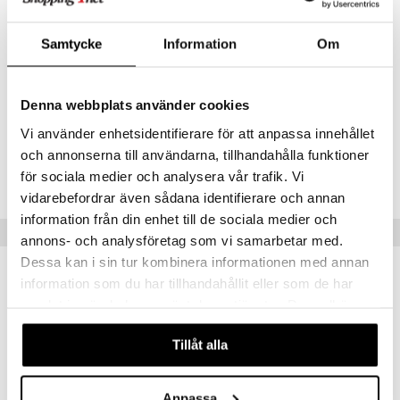
Tyylikäs esillepano - Elegantti pullo on suunniteltu täydentämään
jokaista kylpyhuonetta tai parfyymihyllyä, mikä tekee French
Samtycke
Information
Om
Avenue Pinnacesta myös erinomaisen lahjan.
Ylävivahteet:
greippi ja appelsiini
Sydänvivahteet:
minttu ja mustaherukka
Denna webbplats använder cookies
Pohjavivahteet:
ambroksaani ja valkoinen myski
Vi använder enhetsidentifierare för att anpassa innehållet
Tuotenumero
och annonserna till användarna, tillhandahålla funktioner
för sociala medier och analysera vår trafik. Vi
CFR09-IG-100-XX-XX
vidarebefordrar även sådana identifierare och annan
information från din enhet till de sociala medier och
Suositut tuotteet
annons- och analysföretag som vi samarbetar med.
Dessa kan i sin tur kombinera informationen med annan
information som du har tillhandahållit eller som de har
samlat in när du har använt deras tjänster. Du godkänner
våra cookies vid fortsatt användande av vår webbplats.
Tillåt alla
Anpassa