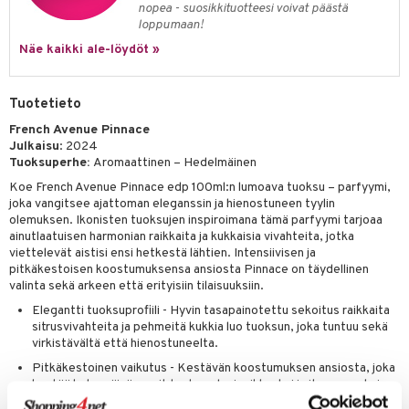
nopea - suosikkituotteesi voivat päästä
kkivoide
teutus & Soujaus
loppumaan!
tevoide
ranajo & Ihonpuhdistus
Näe kaikki ale-löydöt »
justusvoide
Tuotetieto
kipuna
French Avenue Pinnace
teri
Julkaisu
: 2024
Tuoksuperhe:
Aromaattinen – Hedelmäinen
siväri
Koe French Avenue Pinnace edp 100ml:n lumoava tuoksu – parfyymi,
mänrajauskynät
joka vangitsee ajattoman eleganssin ja hienostuneen tyylin
olemuksen. Ikonisten tuoksujen inspiroimana tämä parfyymi tarjoaa
ainutlaatuisen harmonian raikkaita ja kukkaisia vivahteita, jotka
viettelevät aistisi ensi hetkestä lähtien. Intensiivisen ja
pitkäkestoisen koostumuksensa ansiosta Pinnace on täydellinen
valinta sekä arkeen että erityisiin tilaisuuksiin.
Elegantti tuoksuprofiili - Hyvin tasapainotettu sekoitus raikkaita
sitrusvivahteita ja pehmeitä kukkia luo tuoksun, joka tuntuu sekä
virkistävältä että hienostuneelta.
Pitkäkestoinen vaikutus - Kestävän koostumuksen ansiosta, joka
kestää koko päivän, voit tuntea olosi raikkaaksi ja itsevarmaksi
aamusta iltaan.