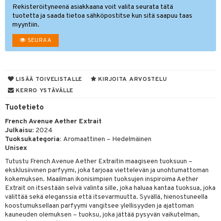
eruskettavat tuotteet
toilu
eruskettavat tuotteet
er shave lotion
inkotuotteet
Rekisteröityneenä asiakkaana voit valita seurata tätä
tuotetta ja saada tietoa sähköpostitse kun sitä saapuu taas
kojen hoito
kölaitteet
vovoiteet
 de cologne
dorantit
linssit
myyntiin.
vojen poisto
mpoot
metiikkalaukkuja
 de toilette
koistuotteet
SEURAA
UE
ien hoito
vikkeita
rinta
japakkaukset
eruskettavat tuotteet
e
spalvelu
rinta
japakkaus
vojen poisto
 10
 System
LISÄÄ TOIVELISTALLE
KIRJOITA ARVOSTELU
ksiä & vastauksia
pytuotteita
amiot
ien hoito
KERRO YSTÄVÄLLE
he 1: Puhdistus
ito
tuotetta
hkugeelit & saippuat
ranajotuotteet
Tuotetieto
hkugeelit & saippuat
he 2: Kirkastus
ien- ja Vartalonhoito
 verkkokaupasta
French Avenue Aether Extrait
taloöljyt
ta & Viikset
talovoiteet
he 3: Kosteutus
teudenhoito
likiilto
t
Julkaisu
: 2024
talovoiteet
Tuoksukategoria:
Aromaattinen – Hedelmäinen
distaminen
rinta ja naamiot
lipuna
matics Elixir
o
Unisex
rumit
distus
ltenrajausväri
yx
Tutustu French Avenue Aether Extraitin maagiseen tuoksuun –
inkosuoja
eksklusiivinen parfyymi, joka tarjoaa viettelevän ja unohtumattoman
mänympärysvoiteet
rumit
makarvat
nique Happy
aihetta Miehille
kokemuksen. Maailman ikonisimpien tuoksujen inspiroima Aether
Extrait on itsestään selvä valinta sille, joka haluaa kantaa tuoksua, joka
mien/Huulten Hoito
miväri
nique Happy For Men
nhoito
välittää sekä eleganssia että itsevarmuutta. Syvällä, hienostuneella
koostumuksellaan parfyymi vangitsee ylellisyyden ja ajattoman
kkisiveltmit
kastus
kauneuden olemuksen – tuoksu, joka jättää pysyvän vaikutelman,