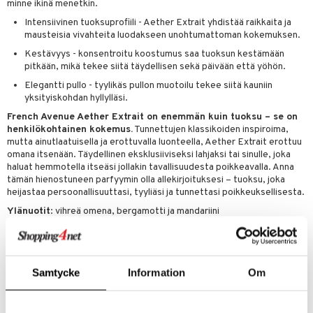
minne ikinä menetkin.
kkivoide
teutus & Soujaus
Intensiivinen tuoksuprofiili - Aether Extrait yhdistää raikkaita ja
tevoide
mausteisia vivahteita luodakseen unohtumattoman kokemuksen.
ranajo & Ihonpuhdistus
Kestävyys - konsentroitu koostumus saa tuoksun kestämään
justusvoide
pitkään, mikä tekee siitä täydellisen sekä päivään että yöhön.
kipuna
Elegantti pullo - tyylikäs pullon muotoilu tekee siitä kauniin
yksityiskohdan hyllylläsi.
teri
French Avenue Aether Extrait on enemmän kuin tuoksu – se on
henkilökohtainen kokemus.
Tunnettujen klassikoiden inspiroima,
siväri
mutta ainutlaatuisella ja erottuvalla luonteella, Aether Extrait erottuu
mänrajauskynät
omana itsenään. Täydellinen eksklusiiviseksi lahjaksi tai sinulle, joka
haluat hemmotella itseäsi jollakin tavallisuudesta poikkeavalla. Anna
tämän hienostuneen parfyymin olla allekirjoituksesi – tuoksu, joka
heijastaa persoonallisuuttasi, tyyliäsi ja tunnettasi poikkeuksellisesta.
Ylänuotit
: vihreä omena, bergamotti ja mandariini
Sydännuotit
: setripuu, petitgrain, cashmeran ja orvokki
Pohjanuotit
: myski, tammisammal ja ambra
Samtycke
Information
Om
Tuotenumero
CFR03-IG-100-XX-XX