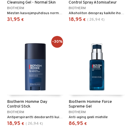
Cleansing Gel - Normal Skin
Control Spray Atomisateur
BIOTHERM
BIOTHERM
Miesten kasvojenpuhdisus normaalille iholle Biothermiltä
Alkoholiton deospray kaikille ihotyypeille - Biotherm
31,95
18,95
26,94
€
€
(
€
)
-30%
Biotherm Homme Day
Biotherm Homme Force
Control Stick
Supreme Gel
BIOTHERM
BIOTHERM
Antiperspirantti deodorantti kuivana puikkona
Anti-aging geeli miehille
18,95
86,95
26,94
€
(
€
)
€