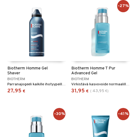
-27%
Biotherm Homme Gel
Biotherm Homme T Pur
Shaver
Advanced Gel
BIOTHERM
BIOTHERM
Parranajogeeli kaikille ihotyypeille - Biotherm
Virkistävä kasvovoide normaalille ja rasvaiselle iholle Biothermiltä.
27,95
31,95
43,95
€
€
(
€
)
-30%
-41%