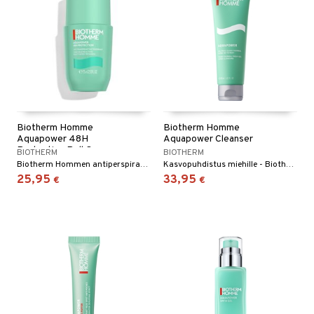
kkivoide
teutus & Soujaus
 verkkokaupasta
tevoide
ranajo & Ihonpuhdistus
justusvoide
kipuna
teri
siväri
Biotherm Homme
Biotherm Homme
Aquapower 48H
Aquapower Cleanser
mänrajauskynät
Protection Roll On
BIOTHERM
BIOTHERM
Biotherm Hommen antiperspirant deo roll-on antaen 48 tunnin suojan ja viilentävän vaikutuksen
Kasvopuhdistus miehille - Biotherm Homme
25,95
33,95
€
€