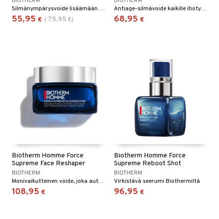
BIOTHERM
BIOTHERM
Silmänympärysvoide lisäämään kiinteyttä ja vähentämään juonteita Biothermiltä.
Antiage-silmävoide kaikille ihotyypeille - Biotherm
55,95
68,95
75,95
€
(
€
)
€
Biotherm Homme Force
Biotherm Homme Force
Supreme Face Reshaper
Supreme Reboot Shot
BIOTHERM
BIOTHERM
Monivaikutteinen voide, joka auttaa muotoilemaan kasvonpiirteitä ja parantamaan ihon kimmoisuutta.
Virkistävä seerumi Biothermiltä
108,95
96,95
€
€