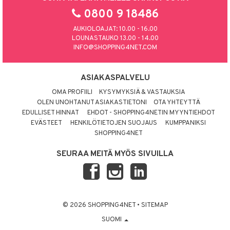
0800 9 18486
AUKIOLOAJAT: 10.00 - 16.00
LOUNASTAUKO 13.00 - 14.00
INFO@SHOPPING4NET.COM
ASIAKASPALVELU
OMA PROFIILI
KYSYMYKSIÄ & VASTAUKSIA
OLEN UNOHTANUT ASIAKASTIETONI
OTA YHTEYTTÄ
EDULLISET HINNAT
EHDOT - SHOPPING4NETIN MYYNTIEHDOT
EVÄSTEET
HENKILÖTIETOJEN SUOJAUS
KUMPPANIKSI
SHOPPING4NET
SEURAA MEITÄ MYÖS SIVUILLA
© 2026 SHOPPING4NET
•
SITEMAP
SUOMI