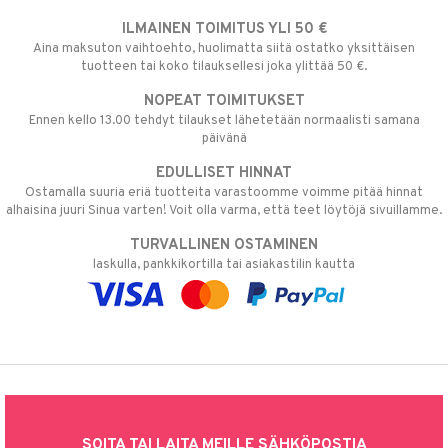
ILMAINEN TOIMITUS YLI 50 €
Aina maksuton vaihtoehto, huolimatta siitä ostatko yksittäisen
tuotteen tai koko tilauksellesi joka ylittää 50 €.
NOPEAT TOIMITUKSET
Ennen kello 13.00 tehdyt tilaukset lähetetään normaalisti samana
päivänä
EDULLISET HINNAT
Ostamalla suuria eriä tuotteita varastoomme voimme pitää hinnat
alhaisina juuri Sinua varten! Voit olla varma, että teet löytöjä sivuillamme.
TURVALLINEN OSTAMINEN
laskulla, pankkikortilla tai asiakastilin kautta
SOITA TAI LAITA MEILLE SÄHKÖPOSTIA