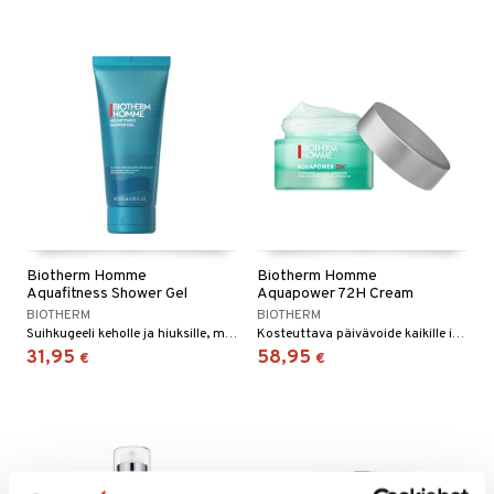
Biotherm Homme
Biotherm Homme
Aquafitness Shower Gel
Aquapower 72H Cream
BIOTHERM
BIOTHERM
Suihkugeeli keholle ja hiuksille, miehille Biothermiltä
Kosteuttava päivävoide kaikille ihotyypeille - Biotherm Homme
31,95
58,95
€
€