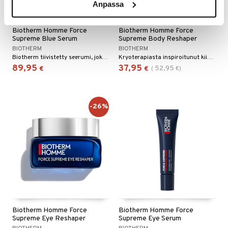
Anpassa
Biotherm Homme Force
Biotherm Homme Force
Supreme Blue Serum
Supreme Body Reshaper
BIOTHERM
BIOTHERM
Biotherm tiivistetty seerumi, joka hidastaa iän tuomien merkkien muodostumista miehillä
Kryoterapiasta inspiroitunut kiinteyttävä vartalogeeli
89,95
37,95
52,95
€
€
(
€
)
-26%
Biotherm Homme Force
Biotherm Homme Force
Supreme Eye Reshaper
Supreme Eye Serum