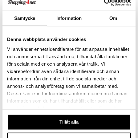
Samtycke
Information
Om
Denna webbplats använder cookies
Biotherm Homme Comfort
Biotherm Homme Force
Vi använder enhetsidentifierare för att anpassa innehållet
Balm - After Shave
Supreme Black Mask
och annonserna till användarna, tillhandahålla funktioner
BIOTHERM
BIOTHERM
för sociala medier och analysera vår trafik. Vi
Erittäin rauhoittava ja kosteuttava after- shave sarjasta Biotherm Homme
Biotherm yönaamio miehille
49,95
93,95
vidarebefordrar även sådana identifierare och annan
€
€
information från din enhet till de sociala medier och
annons- och analysföretag som vi samarbetar med.
Dessa kan i sin tur kombinera informationen med annan
-28%
information som du har tillhandahållit eller som de har
samlat in när du har använt deras tjänster. Du godkänner
våra cookies vid fortsatt användande av vår webbplats.
Tillåt alla