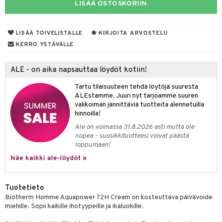
LISÄÄ OSTOSKORIIN
er shave lotion
taloöljyt
inkotuotteet
 de cologne
talovoiteet
dorantit
sasto
iikkalaukkuja
LISÄÄ TOIVELISTALLE
KIRJOITA ARVOSTELU
KERRO YSTÄVÄLLE
 de toilette
koistuotteet
sit
otteita
japakkaukset
eruskettavat tuotteet
ko
ALE - on aika napsauttaa löydöt kotiin!
vojen poisto
Tartu tilaisuuteen tehdä löytöjä suuresta
ALEstamme. Juuri nyt tarjoamme suuren
ien hoito
linssit
valikoiman jännittäviä tuotteita alennetuilla
hinnoilla!
hkugeelit & saippuat
UE
Ale on voimassa 31.8.2026 asti mutta ole
talovoiteet
e
nopea - suosikkituotteesi voivat päästä
spalvelu
loppumaan!
 10
 System
Näe kaikki ale-löydöt »
ksiä & vastauksia
he 1: Puhdistus
ito
tuotetta
he 2: Kirkastus
ien- ja Vartalonhoito
Tuotetieto
 verkkokaupasta
Biotherm Homme Aquapower 72H Cream on kosteuttava päivävoide
he 3: Kosteutus
teudenhoito
likiilto
t
miehille. Sopii kaikille ihotyypeille ja ikäluokille.
rinta ja naamiot
lipuna
matics Elixir