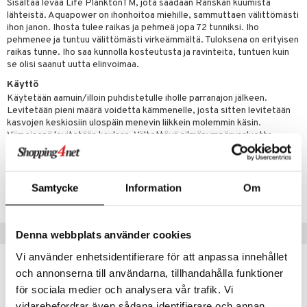
o
Sisältää levää Life PlanktonTM, jota saadaan Ranskan kuumista
lähteistä. Aquapower on ihonhoitoa miehille, sammuttaen välittömästi
distus
ltenrajausväri
yx
inkosuoja
ihon janon. Ihosta tulee raikas ja pehmeä jopa 72 tunniksi. Iho
pehmenee ja tuntuu välittömästi virkeämmältä. Tuloksena on erityisen
rumit
makarvat
nique Happy
aihetta Miehille
raikas tunne. Iho saa kunnolla kosteutusta ja ravinteita, tuntuen kuin
se olisi saanut uutta elinvoimaa.
mien/Huulten Hoito
miväri
nique Happy For Men
nhoito
Käyttö
kkisiveltmit
kastus
Käytetään aamuin/illoin puhdistetulle iholle parranajon jälkeen.
Levitetään pieni määrä voidetta kämmenelle, josta sitten levitetään
kkivoide
teutus & Soujaus
kasvojen keskiosiin ulospäin menevin liikkein molemmin käsin.
Viimeisenä levitetään kaulaan. Vältettävä silmänympärysaluetta.
tevoide
ranajo & Ihonpuhdistus
justusvoide
Tuotenumero
kipuna
Samtycke
Information
Om
CBT66-BT-50-XX-XX
teri
Vinkkejä sinulle
siväri
Denna webbplats använder cookies
mänrajauskynät
Vi använder enhetsidentifierare för att anpassa innehållet
och annonserna till användarna, tillhandahålla funktioner
för sociala medier och analysera vår trafik. Vi
vidarebefordrar även sådana identifierare och annan