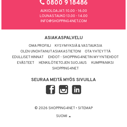
0800 9 18486
AUKIOLOAJAT: 10.00 - 16.00
LOUNASTAUKO 13.00 - 14.00
INFO@SHOPPING4NET.COM
ASIAKASPALVELU
OMA PROFIILI
KYSYMYKSIÄ & VASTAUKSIA
OLEN UNOHTANUT ASIAKASTIETONI
OTA YHTEYTTÄ
EDULLISET HINNAT
EHDOT - SHOPPING4NETIN MYYNTIEHDOT
EVÄSTEET
HENKILÖTIETOJEN SUOJAUS
KUMPPANIKSI
SHOPPING4NET
SEURAA MEITÄ MYÖS SIVUILLA
© 2026 SHOPPING4NET
•
SITEMAP
SUOMI