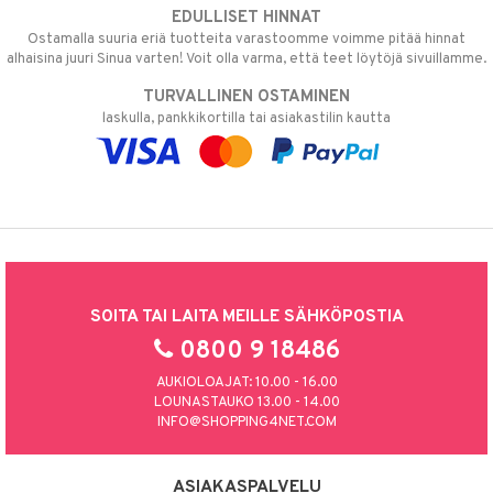
EDULLISET HINNAT
Ostamalla suuria eriä tuotteita varastoomme voimme pitää hinnat
alhaisina juuri Sinua varten! Voit olla varma, että teet löytöjä sivuillamme.
TURVALLINEN OSTAMINEN
laskulla, pankkikortilla tai asiakastilin kautta
SOITA TAI LAITA MEILLE SÄHKÖPOSTIA
0800 9 18486
AUKIOLOAJAT: 10.00 - 16.00
LOUNASTAUKO 13.00 - 14.00
INFO@SHOPPING4NET.COM
ASIAKASPALVELU