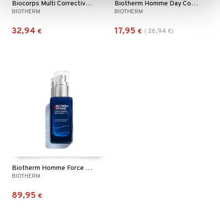
Biocorps Multi Corrective Body Milk
Biotherm Homme Day Control - Roll On Deodorant
BIOTHERM
BIOTHERM
32,94
17,95
26,94
€
€
(
€
)
Biotherm Homme Force Supreme Blue Serum
BIOTHERM
89,95
€