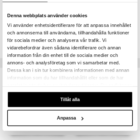
CAPRYLYL/CAPRYL GLUCOSIDE • VITREOSCILLA FERMENT •
CITRIC ACID • TRISODIUM ETHYLENEDIAMINE DISUCCINATE •
POLYQUATERNIUM-67 • SALICYLIC ACID • PARFUM / FRAGRANCE
Denna webbplats använder cookies
(F.I.L. N70036015/1).
Vi använder enhetsidentifierare för att anpassa innehållet
och annonserna till användarna, tillhandahålla funktioner
Tuotenumero
för sociala medier och analysera vår trafik. Vi
CBI65-BT-30-XX-XX
vidarebefordrar även sådana identifierare och annan
information från din enhet till de sociala medier och
Vinkkejä sinulle
annons- och analysföretag som vi samarbetar med.
Dessa kan i sin tur kombinera informationen med annan
information som du har tillhandahållit eller som de har
-33%
samlat in när du har använt deras tjänster. Du godkänner
våra cookies vid fortsatt användande av vår webbplats.
Tillåt alla
Anpassa