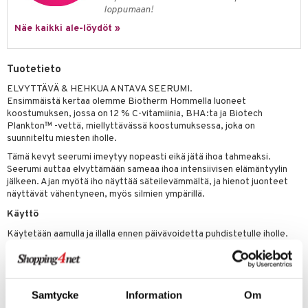
o
loppumaan!
distus
ltenrajausväri
yx
inkosuoja
Näe kaikki ale-löydöt »
rumit
makarvat
nique Happy
aihetta Miehille
mien/Huulten Hoito
Tuotetieto
miväri
nique Happy For Men
nhoito
ELVYTTÄVÄ & HEHKUA ANTAVA SEERUMI.
kkisiveltmit
kastus
Ensimmäistä kertaa olemme Biotherm Hommella luoneet
koostumuksen, jossa on 12 % C-vitamiinia, BHA:ta ja Biotech
kkivoide
teutus & Soujaus
Plankton™ -vettä, miellyttävässä koostumuksessa, joka on
suunniteltu miesten iholle.
tevoide
ranajo & Ihonpuhdistus
Tämä kevyt seerumi imeytyy nopeasti eikä jätä ihoa tahmeaksi.
justusvoide
Seerumi auttaa elvyttämään sameaa ihoa intensiivisen elämäntyylin
jälkeen. Ajan myötä iho näyttää säteilevämmältä, ja hienot juonteet
kipuna
näyttävät vähentyneen, myös silmien ympärillä.
teri
Käyttö
siväri
Käytetään aamulla ja illalla ennen päivävoidetta puhdistetulle iholle.
Ainesosat
mänrajauskynät
AQUA / WATER / EAU • ASCORBIC ACID • PENTYLENE GLYCOL •
SODIUM HYDROXIDE • SODIUM HYALURONATE • ADENOSINE •
Samtycke
Information
Om
HYDROXYACETOPHENONE • CAPRYLYL GLYCOL •