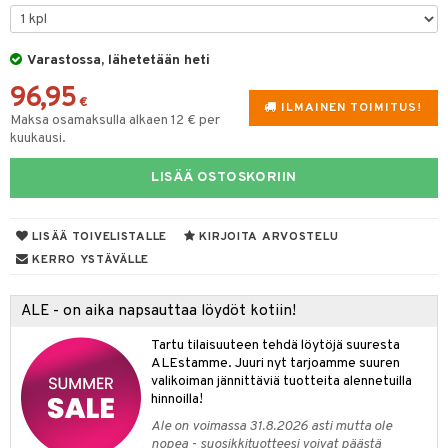
er shave lotion
taloöljyt
inkotuotteet
 de cologne
talovoiteet
dorantit
Varastossa, lähetetään heti
sasto
iikkalaukkuja
96,95
 de toilette
koistuotteet
sit
otteita
€
ILMAINEN TOIMITUS!
Maksa osamaksulla alkaen 12 € per
japakkaukset
eruskettavat tuotteet
ko
kuukausi.
vojen poisto
LISÄÄ OSTOSKORIIN
ien hoito
linssit
hkugeelit & saippuat
UE
LISÄÄ TOIVELISTALLE
KIRJOITA ARVOSTELU
KERRO YSTÄVÄLLE
talovoiteet
e
spalvelu
 10
 System
ALE - on aika napsauttaa löydöt kotiin!
ksiä & vastauksia
he 1: Puhdistus
ito
Tartu tilaisuuteen tehdä löytöjä suuresta
tuotetta
ALEstamme. Juuri nyt tarjoamme suuren
he 2: Kirkastus
ien- ja Vartalonhoito
valikoiman jännittäviä tuotteita alennetuilla
 verkkokaupasta
hinnoilla!
he 3: Kosteutus
teudenhoito
likiilto
t
Ale on voimassa 31.8.2026 asti mutta ole
rinta ja naamiot
nopea - suosikkituotteesi voivat päästä
lipuna
matics Elixir