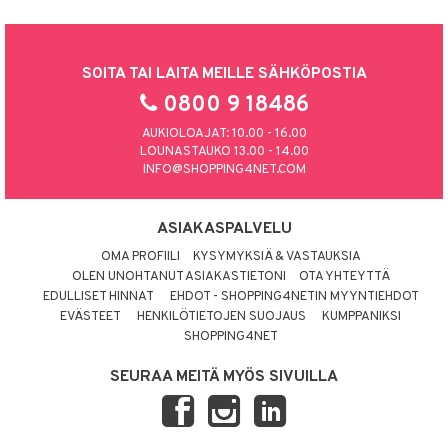
SOITA TAI LAITA MEILLE SÄHKÖPOSTIA
0800 9 18486
AUKIOLOAJAT: 10.00 - 16.00
LOUNASTAUKO 13.00 - 14.00
INFO@SHOPPING4NET.COM
ASIAKASPALVELU
OMA PROFIILI
KYSYMYKSIÄ & VASTAUKSIA
OLEN UNOHTANUT ASIAKASTIETONI
OTA YHTEYTTÄ
EDULLISET HINNAT
EHDOT - SHOPPING4NETIN MYYNTIEHDOT
EVÄSTEET
HENKILÖTIETOJEN SUOJAUS
KUMPPANIKSI
SHOPPING4NET
SEURAA MEITÄ MYÖS SIVUILLA