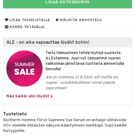
LISÄÄ OSTOSKORIIN
er shave lotion
taloöljyt
inkotuotteet
 de cologne
talovoiteet
dorantit
sasto
iikkalaukkuja
LISÄÄ TOIVELISTALLE
KIRJOITA ARVOSTELU
KERRO YSTÄVÄLLE
 de toilette
koistuotteet
sit
otteita
japakkaukset
eruskettavat tuotteet
ko
ALE - on aika napsauttaa löydöt kotiin!
vojen poisto
Tartu tilaisuuteen tehdä löytöjä suuresta
ALEstamme. Juuri nyt tarjoamme suuren
ien hoito
linssit
valikoiman jännittäviä tuotteita alennetuilla
hinnoilla!
hkugeelit & saippuat
UE
Ale on voimassa 31.8.2026 asti mutta ole
talovoiteet
e
nopea - suosikkituotteesi voivat päästä
spalvelu
loppumaan!
 10
 System
Näe kaikki ale-löydöt »
ksiä & vastauksia
he 1: Puhdistus
ito
tuotetta
he 2: Kirkastus
ien- ja Vartalonhoito
Tuotetieto
 verkkokaupasta
Biotherm Homme Force Supreme Eye Serum on antiage-silmävoide
he 3: Kosteutus
teudenhoito
likiilto
t
40+ miehille ehkäisten näkyviä ikääntymisen merkkejä. Sopii kaikille
ihotyypeille.
rinta ja naamiot
lipuna
matics Elixir