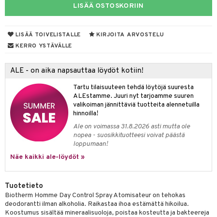
LISÄÄ OSTOSKORIIN
taloöljyt
linssit
talovoiteet
UE
LISÄÄ TOIVELISTALLE
KIRJOITA ARVOSTELU
KERRO YSTÄVÄLLE
e
spalvelu
 10
 System
ALE - on aika napsauttaa löydöt kotiin!
ksiä & vastauksia
he 1: Puhdistus
ito
Tartu tilaisuuteen tehdä löytöjä suuresta
tuotetta
ALEstamme. Juuri nyt tarjoamme suuren
he 2: Kirkastus
ien- ja Vartalonhoito
valikoiman jännittäviä tuotteita alennetuilla
 verkkokaupasta
hinnoilla!
he 3: Kosteutus
teudenhoito
likiilto
t
Ale on voimassa 31.8.2026 asti mutta ole
rinta ja naamiot
lipuna
matics Elixir
o
nopea - suosikkituotteesi voivat päästä
loppumaan!
distus
ltenrajausväri
yx
inkosuoja
Näe kaikki ale-löydöt »
rumit
makarvat
nique Happy
aihetta Miehille
mien/Huulten Hoito
miväri
nique Happy For Men
nhoito
Tuotetieto
Biotherm Homme Day Control Spray Atomisateur on tehokas
kkisiveltmit
kastus
deodorantti ilman alkoholia. Raikastaa ihoa estämättä hikoilua.
Koostumus sisältää mineraalisuoloja, poistaa kosteutta ja bakteereja
kkivoide