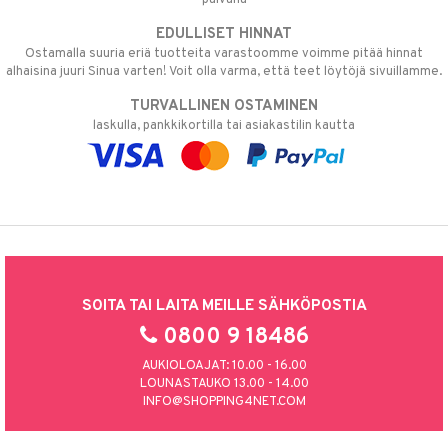
EDULLISET HINNAT
Ostamalla suuria eriä tuotteita varastoomme voimme pitää hinnat
alhaisina juuri Sinua varten! Voit olla varma, että teet löytöjä sivuillamme.
TURVALLINEN OSTAMINEN
laskulla, pankkikortilla tai asiakastilin kautta
SOITA TAI LAITA MEILLE SÄHKÖPOSTIA
0800 9 18486
AUKIOLOAJAT: 10.00 - 16.00
LOUNASTAUKO 13.00 - 14.00
INFO@SHOPPING4NET.COM