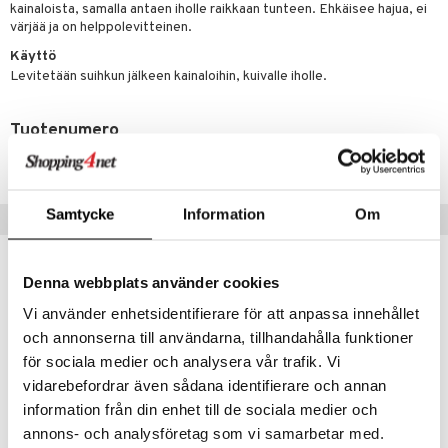
teutus & Soujaus
kainaloista, samalla antaen iholle raikkaan tunteen. Ehkäisee hajua, ei
värjää ja on helppolevitteinen.
tevoide
ranajo & Ihonpuhdistus
Käyttö
justusvoide
Levitetään suihkun jälkeen kainaloihin, kuivalle iholle.
kipuna
Tuotenumero
teri
CBT72-BT-150-XX-XX
siväri
mänrajauskynät
Samtycke
Information
Om
Vinkkejä sinulle
-33%
Denna webbplats använder cookies
Vi använder enhetsidentifierare för att anpassa innehållet
och annonserna till användarna, tillhandahålla funktioner
för sociala medier och analysera vår trafik. Vi
vidarebefordrar även sådana identifierare och annan
information från din enhet till de sociala medier och
annons- och analysföretag som vi samarbetar med.