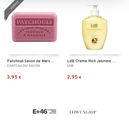
uutuus
Patchouli Savon de Marseille
LdB Creme Rich Jasmine Hand Soap
CHATEAU DU SAVON
LDB
3,95
2,95
€
€