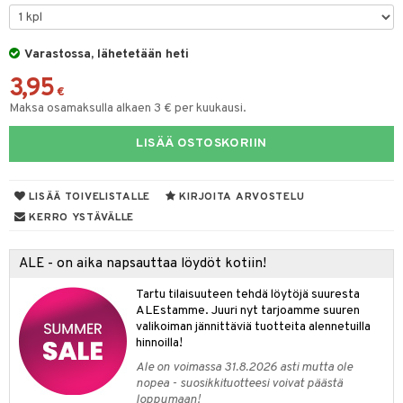
taloöljyt
talovoiteet
Varastossa, lähetetään heti
3,95
€
Maksa osamaksulla alkaen 3 € per kuukausi.
t
LISÄÄ OSTOSKORIIN
stenlähtö
sasto
ito
iikkalaukkuja
sväri
inkotuotteet
sit
mit
otteita
LISÄÄ TOIVELISTALLE
KIRJOITA ARVOSTELU
toaineet
koistuotteet
er shave balm
ko
onhoito
KERRO YSTÄVÄLLE
toilu
eruskettavat tuotteet
er shave lotion
inkotuotteet
ALE - on aika napsauttaa löydöt kotiin!
kölaitteet
vovoiteet
 de cologne
dorantit
linssit
Tartu tilaisuuteen tehdä löytöjä suuresta
mpoot
metiikkalaukkuja
 de toilette
koistuotteet
UE
ALEstamme. Juuri nyt tarjoamme suuren
valikoiman jännittäviä tuotteita alennetuilla
vikkeita
rinta
japakkaukset
eruskettavat tuotteet
e
hinnoilla!
spalvelu
japakkaus
vojen poisto
Ale on voimassa 31.8.2026 asti mutta ole
 10
 System
ksiä & vastauksia
nopea - suosikkituotteesi voivat päästä
amiot
ien hoito
loppumaan!
he 1: Puhdistus
ito