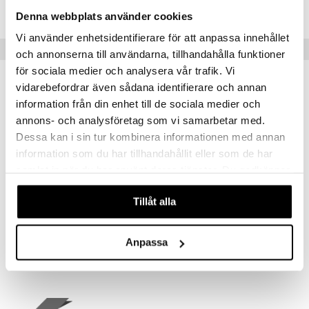
CCM45-V6-125-XX-XX
Denna webbplats använder cookies
mänrajauskynät
Vi använder enhetsidentifierare för att anpassa innehållet
Suositut tuotteet
och annonserna till användarna, tillhandahålla funktioner
för sociala medier och analysera vår trafik. Vi
vidarebefordrar även sådana identifierare och annan
information från din enhet till de sociala medier och
annons- och analysföretag som vi samarbetar med.
Dessa kan i sin tur kombinera informationen med annan
information som du har tillhandahållit eller som de har
samlat in när du har använt deras tjänster. Du godkänner
våra cookies vid fortsatt användande av vår webbplats.
Tillåt alla
Original Source Hand Wash Vanilla & Raspberry
LdB Shower Cream Rich Jasmine - Dry Skin
ORIGINAL SOURCE
LDB
Anpassa
1,95
2,95
€
€