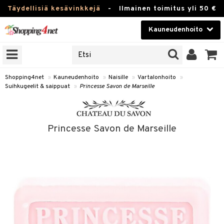
Täydellisiä kesävinkkejä
-
Ilmainen toimitus yli 50 €
Kauneudenhoito
ERKKEJÄ
Kauneudenhoito
M BRANDS
T
Piilolinssit
Shopping4net
»
Kauneudenhoito
»
Naisille
»
Vartalonhoito
»
Suihkugeelit & saippuat
»
Princesse Savon de Marseille
JAT
Luontaistuotteet
UOTTEITA
Apteekki
Princesse Savon de Marseille
Fitness
t
Koti & Sisustus
t Set
ito
Lelut, Lapsi & Vauva
jat / Kammat
inkotuotteet
Tuotemerkkejä
skuurit
koistuotteet
lakorut
iikka
Kampanjat
stenlähtö
eruskettavat tuotteet
vakorut
t Set
mit