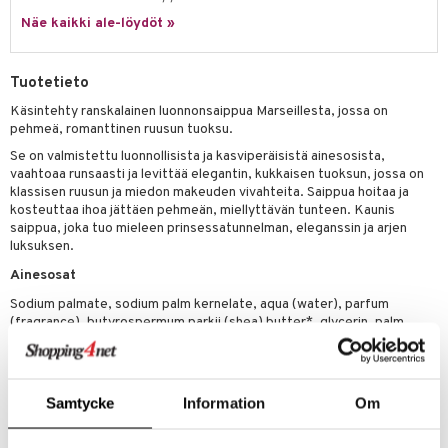
tuotetta
Näe kaikki ale-löydöt »
ranajotuotteet
hkugeelit & saippuat
he 2: Kirkastus
ien- ja Vartalonhoito
 verkkokaupasta
ta & Viikset
talovoiteet
he 3: Kosteutus
teudenhoito
likiilto
t
Tuotetieto
distaminen
rinta ja naamiot
lipuna
matics Elixir
o
Käsintehty ranskalainen luonnonsaippua Marseillesta, jossa on
rumit
pehmeä, romanttinen ruusun tuoksu.
distus
ltenrajausväri
yx
inkosuoja
Se on valmistettu luonnollisista ja kasviperäisistä ainesosista,
mänympärysvoiteet
rumit
makarvat
nique Happy
aihetta Miehille
vaahtoaa runsaasti ja levittää elegantin, kukkaisen tuoksun, jossa on
klassisen ruusun ja miedon makeuden vivahteita. Saippua hoitaa ja
mien/Huulten Hoito
miväri
nique Happy For Men
nhoito
kosteuttaa ihoa jättäen pehmeän, miellyttävän tunteen. Kaunis
saippua, joka tuo mieleen prinsessatunnelman, eleganssin ja arjen
kkisiveltmit
kastus
luksuksen.
kkivoide
teutus & Soujaus
Ainesosat
Sodium palmate, sodium palm kernelate, aqua (water), parfum
tevoide
ranajo & Ihonpuhdistus
(fragrance), butyrospermum parkii (shea) butter*, glycerin, palm
kernel acid, sodium chloride, tetrasodium etidronate, CI 73360 (red
justusvoide
30), CI 77007 (ultramarine), CI 77891 (titanium dioxide) *produit issu
kipuna
de l'agriculture biologique
Samtycke
Information
Om
teri
Tuotenumero
siväri