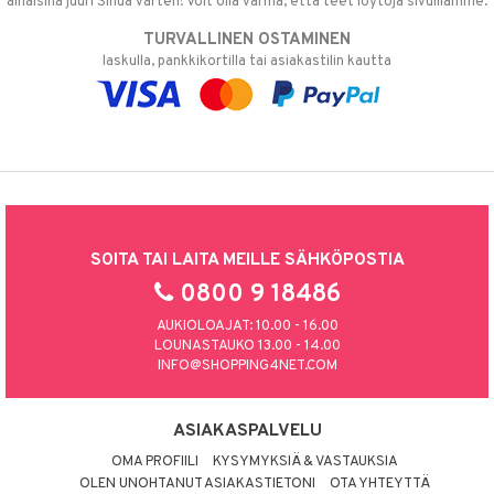
alhaisina juuri Sinua varten! Voit olla varma, että teet löytöjä sivuillamme.
TURVALLINEN OSTAMINEN
laskulla, pankkikortilla tai asiakastilin kautta
SOITA TAI LAITA MEILLE SÄHKÖPOSTIA
0800 9 18486
AUKIOLOAJAT: 10.00 - 16.00
LOUNASTAUKO 13.00 - 14.00
INFO@SHOPPING4NET.COM
ASIAKASPALVELU
OMA PROFIILI
KYSYMYKSIÄ & VASTAUKSIA
OLEN UNOHTANUT ASIAKASTIETONI
OTA YHTEYTTÄ